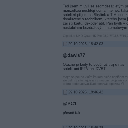
Teď jsem mluvil se sedmdesátiletým pá
manželkou nechtějí doma internet, takž
satelitní příjem na Skylink a T-Mobile z
domluvené s technikem, kterého jsem j
zajistí kartu, dekodér atd. Pán bydlí v
nestabilním bezdrátovým internetovým p
Gigablue UHD Quad 4K Pro 28,2°E/23,5°E/19,2
29.10.2025, 18:42.03
@dawis77
Otázne je kedy to budú rušiť aj u nás ,
satelit ani IPTV ani DVBT.
majte sa pekne vidím že keď niečo napíšem 
ale vidím že to nejde ani v novom rok,ja nie som
dobre podebatovať.Rad som vás spoznal.😥
29.10.2025, 18:46.42
@PC1
přesně tak.
29.10.2025, 18:49.28