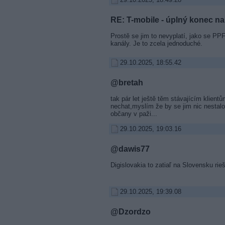
RE: T-mobile - úplný konec na 
Prostě se jim to nevyplatí, jako se PP
kanály. Je to zcela jednoduché.
29.10.2025, 18:55.42
@bretah
tak pár let ještě těm stávajícím klientů
nechat,myslím že by se jim nic nestalo
občany v paži...
29.10.2025, 19:03.16
@dawis77
Digislovakia to zatiaľ na Slovensku rieši
29.10.2025, 19:39.08
@Dzordzo