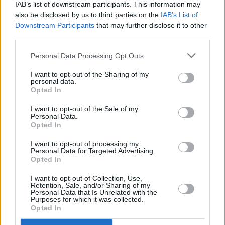
IAB’s list of downstream participants. This information may
@MMorous
also be disclosed by us to third parties on the
IAB’s List of
Downstream Participants
that may further disclose it to other
Ale to chapem, v pohode. Len neviem, 
specialne pre starsich ludi.
third parties.
UPC, Magio, Lepší TV, Sweet TV, Skylink Live,
Disney+, Prime Video, SkyShowtime, Apple TV+
Personal Data Processing Opt Outs
29.10.2025, 20:34.00
I want to opt-out of the Sharing of my
personal data.
RE: T-mobile - úplný konec na 
Opted In
Bohužel statistika je neúprosná v ČR 
I want to opt-out of the Sale of my
a ty s dětmi prakticky všechny. Důchod
Personal Data.
oblastech velké společnosti nezajímají
Opted In
v podstatě donutí lidi přejít na IPTV. M
než 20 let sleduje sport na satelitu, net
TV nemá. Tak teď jen doufám, že to Sk
I want to opt-out of processing my
moc brzy nezabalí, jak nedávno prohlás
Personal Data for Targeted Advertising.
Opted In
29.10.2025, 21:44.32
I want to opt-out of Collection, Use,
RE: T-mobile - úplný konec na 
Retention, Sale, and/or Sharing of my
Personal Data that Is Unrelated with the
Purposes for which it was collected.
Můj dědeček zase odmítal sednout do a
Opted In
kočárem s koňmi.