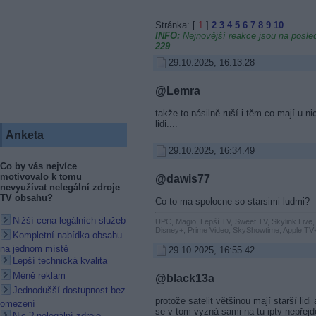
Stránka: [
1
]
2
3
4
5
6
7
8
9
10
INFO:
Nejnovější reakce jsou na posled
229
29.10.2025, 16:13.28
@Lemra
takže to násilně ruší i těm co mají u ni
lidi....
Anketa
29.10.2025, 16:34.49
Co by vás nejvíce
motivovalo k tomu
@dawis77
nevyužívat nelegální zdroje
TV obsahu?
Co to ma spolocne so starsimi ludmi?
Nižší cena legálních služeb
UPC, Magio, Lepší TV, Sweet TV, Skylink Live,
Disney+, Prime Video, SkyShowtime, Apple TV+
Kompletní nabídka obsahu
na jednom místě
29.10.2025, 16:55.42
Lepší technická kvalita
Méně reklam
@black13a
Jednodušší dostupnost bez
protože satelit většinou mají starší lid
omezení
se v tom vyzná sami na tu iptv nepřejd
Nic ? nelegální zdroje