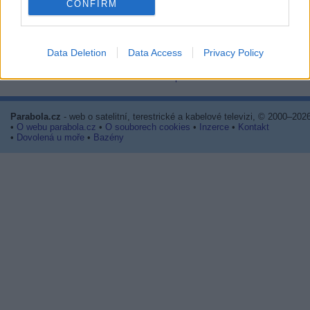
Stránka: [
1
]
2
3
4
5
6
7
8
9
10
CONFIRM
INFO:
Nejnovější reakce jsou na posled
229
Data Deletion
Data Access
Privacy Policy
Zpět na předchozí stránku
Zpět na hlavní stránku diskusního 
Parabola.cz
- web o satelitní, terestrické a kabelové televizi, © 2000–202
•
O webu parabola.cz
•
O souborech cookies
•
Inzerce
•
Kontakt
•
Dovolená u moře
•
Bazény