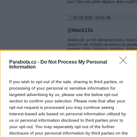
tam Vám sat ještě nějakou dobu vydrží.
29.10.2025, 19:51.06
@black13a
Druhá věc je mít doma techniku, která 
starších lidí zvláště na vesnicích prob
mnohdy těžko řešitelný problém, koleg
aby měl na chatě net/OnePlay/, musel s
že u PC sedí 8 hodin denně/děláme jade
Parabola.cz -
Do Not Process My Personal
problém vykomunikovat. Některé lokalit
Information
mají optiku na hlavní ulici a další rozvo
Parabolu si dáš kam chceš.
29.10.2025, 20:08.09
If you wish to opt-out of the sale, sharing to third parties, or
processing of your personal or sensitive information for
RE: T-mobile - úplný konec na 
targeted advertising by us, please use the below opt-out
section to confirm your selection. Please note that after your
kecy v kleci. Sám jsem důchodce 68 let
opt-out request is processed you may continue seeing
jednodušší jak satelit.A jinak většině o
ani satelit. Většině stačí pozemák. Vi
interest-based ads based on personal information utilized by
mě jsem rád, že jsem se satu zbavil.
us or personal information disclosed to third parties prior to
spokojenější než ze satem.
your opt-out. You may separately opt-out of the further
29.10.2025, 20:08.24
disclosure of your personal information by third parties on the