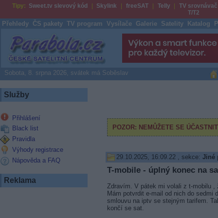
Tipy:
Sweet.tv slevový kód
Skylink
freeSAT
Telly
TV srovnávač
T/T2
Přehledy
ČS pakety
TV program
Vysílače
Galerie
Satelity
Katalog
P
Parabola.cz
Sobota, 8. srpna 2026, svátek má Soběslav
Služby
Přihlášení
Black list
Pravidla
Výhody registrace
29.10.2025, 16:09.22
, sekce:
Jiné
Nápověda a FAQ
T-mobile - úplný konec na sa
Reklama
Zdravím. V pátek mi volali z t-mobilu ,
Mám potvrdit e-mail od nich do sedmi 
smlouvu na iptv se stejným tarifem. Ta
končí se sat.