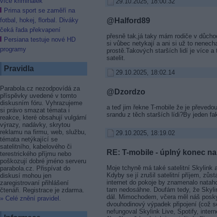
více kriminálek
29.10.2025, 18:00.32
Prima sport se zaměří na
@Halford89
fotbal, hokej, florbal. Diváky
čeká řada překvapení
přesně tak,já taky mám rodiče v důch
Persiana testuje nové HD
si vůbec netykají a ani si už to nenecha
programy
prostě.Takových starších lidí je více a 
satelit.
Pravidla
29.10.2025, 18:02.14
Parabola.cz nezodpovídá za
@Dzordzo
příspěvky uvedené v tomto
diskusním fóru. Vyhrazujeme
a teď jim řekne T-mobile že je převedou 
si právo smazat témata i
srandu z těch starších lídi?By jeden fakt
reakce, které obsahují vulgární
výrazy, nadávky, skrytou
reklamu na firmu, web, službu,
29.10.2025, 18:19.02
témata netýkající se
satelitního, kabelového či
RE: T-mobile - úplný konec na 
terestrického příjmu nebo
poškozují dobré jméno serveru
Moje tchyně má také satelitní Skylink 
parabola.cz. Přispívat do
Kdyby se jí zrušil satelitní příjem, zůs
diskusí mohou jen
internet do pokoje by znamenalo nataho
zaregistrovaní přihlášení
tam nedosáhne. Doufám tedy, že Skylin
čtenáři. Registrace je zdarma.
dál. Mimochodem, včera měl náš poskyt
» Celé znění pravidel
.
dvouhodinový výpadek připojení (což s
nefungoval Skylink Live, Spotify, intern