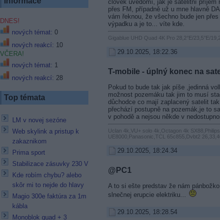
Informace
člověk uvědomí, jak je satelitní příjem
přes FM, případně už u mne hlavně DA
vám řeknou, že všechno bude jen přes in
DNES!
výpadku a je to... víte kde.
nových témat:
0
Gigablue UHD Quad 4K Pro 28,2°E/23,5°E/19,2
nových reakcí:
10
29.10.2025, 18:22.36
VČERA!
nových témat:
1
T-mobile - úplný konec na sate
nových reakcí:
28
Pokud to bude tak jak píše ,jedinná vo
možnost pozemáku tak jim to musí sta
Top témata
důchodce co mají zaplacený satelit tak u
přechází postupně na pozemák,je to sa
v pohodě a nejsou někde v nedostupnos
LM v novej sezóne
Uclan 4k,VU+ solo 4k,Octagon 4k SX88,Phili
Web skylink a pristup k
UE8000,Panasonic,TCL 65c855,Dvbt2 26,33,4
zakaznikom
29.10.2025, 18:24.34
Prima sport
Stabilizace zásuvky 230 V
@PC1
Kde robím chybu? alebo
skôr mi to nejde do hlavy
A to si ešte predstav že nám pánbožk
slnečnej erupcie elektriku...
Magio 300e faktúra za 1m
kábla
29.10.2025, 18:28.54
Monoblok quad + 3