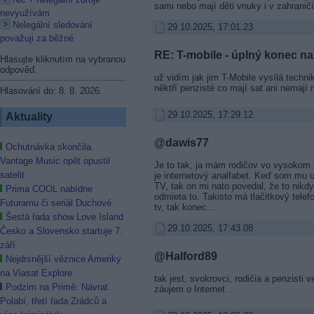
sami nebo mají děti vnuky i v zahraničí.
nevyužívám
Nelegální sledování
29.10.2025, 17:01.23
považuji za běžné
RE: T-mobile - úplný konec na 
Hlasujte kliknutím na vybranou
odpověď.
už vidím jak jim T-Mobile vysílá techn
něktří penzisté co mají sat ani nemají n
Hlasování do: 8. 8. 2026.
29.10.2025, 17:29.12
Aktuality
@dawis77
Ochutnávka skončila.
Vantage Music opět opustil
Je to tak, ja mám rodičov vo vysokom
satelit
je internetový analfabet. Keď som mu 
TV, tak on mi nato povedal, že to nikd
Prima COOL nabídne
odmieta to. Takisto má tlačitkový telefo
Futuramu či seriál Duchové
tv, tak konec...
Šestá řada show Love Island
29.10.2025, 17:43.08
Česko a Slovensko startuje 7.
září
@Halford89
Nejdrsnější věznice Ameriky
na Viasat Explore
tak jest, svokrovci, rodičia a penzisti 
Podzim na Primě: Návrat
záujem o Internet ..
Polabí, třetí řada Zrádců a