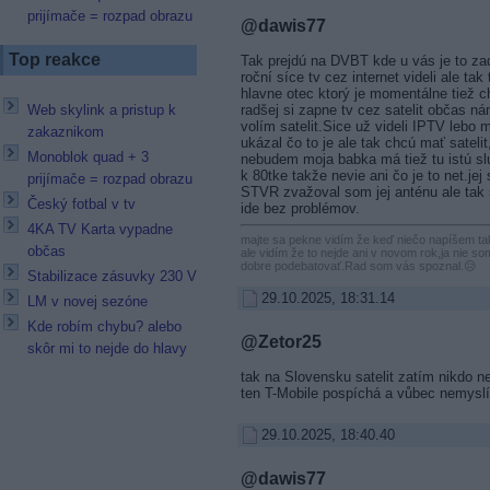
prijímače = rozpad obrazu
@dawis77
Top reakce
Tak prejdú na DVBT kde u vás je to za
roční síce tv cez internet videli ale tak
hlavne otec ktorý je momentálne tiež c
radšej si zapne tv cez satelit občas n
Web skylink a pristup k
volím satelit.Sice už videli IPTV lebo
zakaznikom
ukázal čo to je ale tak chcú mať satelit
Monoblok quad + 3
nebudem moja babka má tiež tu istú s
k 80tke takže nevie ani čo je to net.jej
prijímače = rozpad obrazu
STVR zvažoval som jej anténu ale tak sa
Český fotbal v tv
ide bez problémov.
4KA TV Karta vypadne
majte sa pekne vidím že keď niečo napíšem 
občas
ale vidím že to nejde ani v novom rok,ja nie som
dobre podebatovať.Rad som vás spoznal.😥
Stabilizace zásuvky 230 V
29.10.2025, 18:31.14
LM v novej sezóne
Kde robím chybu? alebo
@Zetor25
skôr mi to nejde do hlavy
tak na Slovensku satelit zatím nikdo n
ten T-Mobile pospíchá a vůbec nemyslí
29.10.2025, 18:40.40
@dawis77