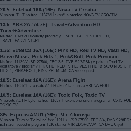
Na freq. 12399/H v paketu Cosmote skončila stanice DISNEY XD HELLAS
20/5: Eutelsat 16A (16E): Nova TV Croatia
V paketu T-HT na freq. 11678/H skončila stanice NOVA TV CROATIA
13/5: ABS 2A (74,7E): Travel+Adventure HD,
Travel+Adventure
Na freq. 10985/H skončily programy TRAVEL+ADVENTURE HD,
TRAVEL+ADVENTURE
11/5: Eutelsat 16A (16E): Pink HD, Red TV HD, Vesti HD,
Bravo Music, Pink Hits 1, Pink&Roll, Pink Premium
Na freq. 11139/V (SR 27500, FEC 3/5, DVB-S2/8PSK) v paketu Total TV
odstartovaly programy PINK HD, RED TV HD, VESTI HD, BRAVO MUSIC, 
HITS 1, PINK&ROLL, PINK PREMIUM. CA Videoguard
10/5: Eutelsat 16A (16E): Arena Fight
Na freq. 11637/H v paketu A1 HR skončila stanice ARENA FIGHT
10/5: Eutelsat 16A (16E): Toxic Folk, Toxic TV
V paketu A1 HR bylo na freq. 11637/H ukončeno šíření programů TOXIC FO
TOXIC TV
8/5: Express AMU1 (36E): Mir Zdorovja
V paketu Trikolor TV byl na freq. 12111/L (SR 27500, FEC 3/4, DVB-S2/8PS
nahrazen původní program TDK stanicí MIR ZDOROVJA. CA DRE Crypt