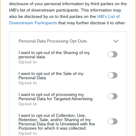
disclosure of your personal information by third parties on the
3/5: Eutelsat 16A (16E): Animal Planet HD
IAB’s list of downstream participants. This information may
Na freq. 11324/V (SR 30000, FEC 2/3, DVB-S2/8PSK) se pro platformu Ora
also be disclosed by us to third parties on the
IAB’s List of
SK vysílá program ANIMAL PLANET HD. CA Irdeto
Downstream Participants
that may further disclose it to other
3/5: Eutelsat 16A (16E): Travel Channel HD
third parties.
V paketu Orange TV SK se na freq. 11366/V (SR 30000, FEC 2/3, DVB-S2/
začala vysílat stanice TRAVEL CHANNEL HD. CA Irdeto
Personal Data Processing Opt Outs
2/5: Eutelsat Hot Bird (13E): Nat Geo Wild HD
I want to opt-out of the Sharing of my
Na freq. 11487/H (SR 27500, FEC 3/4, DVB-S2/8PSK) pro pakety Platforma
personal data.
Canal+, Cyfrowy Polsat a Orange TV Polska se vysílá stanice NAT GEO WI
Opted In
HD. CA Nagra MA + Irdeto + Viaccess + Conax
2/5: Eutelsat Hot Bird (13E): TVP 3 Warszawa
I want to opt-out of the Sale of my
Personal Data.
Na freq. 11487/H (SR 27500, FEC 3/4, DVB-S2/8PSK) pro pakety Platforma
Opted In
Canal+, Cyfrowy Polsat a Orange TV Polska odstartoval program TVP 3
WARSZAWA. CA Conax + Nagra MA + Irdeto + Viaccess
I want to opt-out of processing my
Personal Data for Targeted Advertising.
Opted In
Parabola.cz
- web o satelitní, terestrické a kabelové televizi, © 2000–202
•
O webu parabola.cz
•
O souborech cookies
•
Inzerce
•
Kontakt
I want to opt-out of Collection, Use,
•
Dovolená u moře
•
Bazény
Retention, Sale, and/or Sharing of my
Personal Data that Is Unrelated with the
Purposes for which it was collected.
Opted In