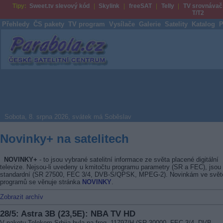
Tipy:
Sweet.tv slevový kód
Skylink
freeSAT
Telly
TV srovnávač
T/T2
Přehledy
ČS pakety
TV program
Vysílače
Galerie
Satelity
Katalog
P
Parabola.cz
Sobota, 8. srpna 2026, svátek má Soběslav
Novinky+ na satelitech
NOVINKY+
- to jsou vybrané satelitní informace ze světa placené digitální
televize. Nejsou-li uvedeny u kmitočtu programu parametry (SR a FEC), jsou
standardní (SR 27500, FEC 3/4, DVB-S/QPSK, MPEG-2). Novinkám ve svět
programů se věnuje stránka
NOVINKY
.
Zobrazit archív
28/5: Astra 3B (23,5E): NBA TV HD
V paketu Telekom Srbija byla na freq. 11797/H (SR 30000, FEC 3/4, DVB-