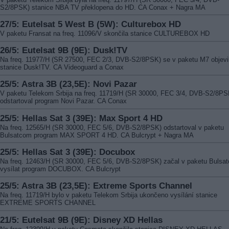
S2/8PSK) stanice NBA TV překlopena do HD. CA Conax + Nagra MA
27/5: Eutelsat 5 West B (5W): Culturebox HD
V paketu Fransat na freq. 11096/V skončila stanice CULTUREBOX HD
26/5: Eutelsat 9B (9E): Dusk!TV
Na freq. 11977/H (SR 27500, FEC 2/3, DVB-S2/8PSK) se v paketu M7 objevi
stanice Dusk!TV. CA Videoguard a Conax
25/5: Astra 3B (23,5E): Novi Pazar
V paketu Telekom Srbija na freq. 11719/H (SR 30000, FEC 3/4, DVB-S2/8PS
odstartoval program Novi Pazar. CA Conax
25/5: Hellas Sat 3 (39E): Max Sport 4 HD
Na freq. 12565/H (SR 30000, FEC 5/6, DVB-S2/8PSK) odstartoval v paketu
Bulsatcom program MAX SPORT 4 HD. CA Bulcrypt + Nagra MA
25/5: Hellas Sat 3 (39E): Docubox
Na freq. 12463/H (SR 30000, FEC 5/6, DVB-S2/8PSK) začal v paketu Bulsa
vysílat program DOCUBOX. CA Bulcrypt
25/5: Astra 3B (23,5E): Extreme Sports Channel
Na freq. 11719/H bylo v paketu Telekom Srbija ukončeno vysílání stanice
EXTREME SPORTS CHANNEL
21/5: Eutelsat 9B (9E): Disney XD Hellas