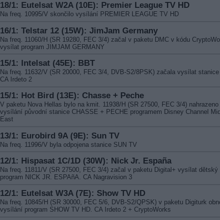
18/1: Eutelsat W2A (10E): Premier League TV HD
Na freq. 10995/V skončilo vysílání PREMIER LEAGUE TV HD
16/1: Telstar 12 (15W): JimJam Germany
Na freq. 11060/H (SR 19280, FEC 3/4) začal v paketu DMC v kódu CryptoWo
vysílat program JIMJAM GERMANY
15/1: Intelsat (45E): BBT
Na freq. 11632/V (SR 20000, FEC 3/4, DVB-S2/8PSK) začala vysílat stanice
CA Irdeto 2
15/1: Hot Bird (13E): Chasse + Peche
V paketu Nova Hellas bylo na kmit. 11938/H (SR 27500, FEC 3/4) nahrazeno
vysílání původní stanice CHASSE + PECHE programem Disney Channel Mid
East
13/1: Eurobird 9A (9E): Sun TV
Na freq. 11996/V byla odpojena stanice SUN TV
12/1: Hispasat 1C/1D (30W): Nick Jr. España
Na freq. 11811/V (SR 27500, FEC 3/4) začal v paketu Digital+ vysílat dětský
program NICK JR. ESPAñA. CA Nagravision 3
12/1: Eutelsat W3A (7E): Show TV HD
Na freq. 10845/H (SR 30000, FEC 5/6, DVB-S2/QPSK) v paketu Digiturk obno
vysílání program SHOW TV HD. CA Irdeto 2 + CryptoWorks