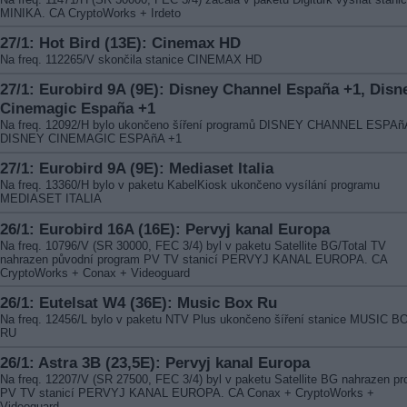
MINIKA. CA CryptoWorks + Irdeto
27/1: Hot Bird (13E): Cinemax HD
Na freq. 112265/V skončila stanice CINEMAX HD
27/1: Eurobird 9A (9E): Disney Channel España +1, Disn
Cinemagic España +1
Na freq. 12092/H bylo ukončeno šíření programů DISNEY CHANNEL ESPAñ
DISNEY CINEMAGIC ESPAñA +1
27/1: Eurobird 9A (9E): Mediaset Italia
Na freq. 13360/H bylo v paketu KabelKiosk ukončeno vysílání programu
MEDIASET ITALIA
26/1: Eurobird 16A (16E): Pervyj kanal Europa
Na freq. 10796/V (SR 30000, FEC 3/4) byl v paketu Satellite BG/Total TV
nahrazen původní program PV TV stanicí PERVYJ KANAL EUROPA. CA
CryptoWorks + Conax + Videoguard
26/1: Eutelsat W4 (36E): Music Box Ru
Na freq. 12456/L bylo v paketu NTV Plus ukončeno šíření stanice MUSIC B
RU
26/1: Astra 3B (23,5E): Pervyj kanal Europa
Na freq. 12207/V (SR 27500, FEC 3/4) byl v paketu Satellite BG nahrazen p
PV TV stanicí PERVYJ KANAL EUROPA. CA Conax + CryptoWorks +
Videoguard