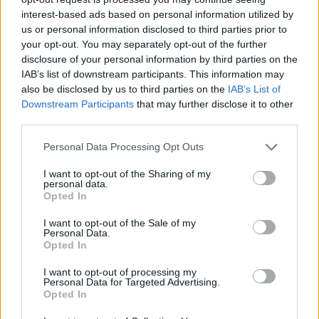
6/1: Eutelsat W3A (7E): Show TV HD
interest-based ads based on personal information utilized by
V paketu Digiturk začal na freq. 10845/H (SR 30000, FEC 5/6, DVB-S2/QPS
us or personal information disclosed to third parties prior to
začal testovat program Show TV HD. CA Irdeto + CryptoWorks
your opt-out. You may separately opt-out of the further
5/1: Thor 5 (0,8W): Rush HD
disclosure of your personal information by third parties on the
Na freq. 11785/H bylo ukončeno vysílání programu RUSH HD
IAB’s list of downstream participants. This information may
also be disclosed by us to third parties on the
IAB’s List of
5/1: Amos 3 (4W): AXN Crime, AXN Sci-Fi
Downstream Participants
that may further disclose it to other
Na freq. 11260/H (SR 27500, FEC 3/4) skončilo vysílání stanic AXN CRIME
SCI-FI.
third parties.
5/1: Amos 3 (4W): Echo TV, Hálózat TV
Personal Data Processing Opt Outs
V paketu T-Home bylo na freq. 10723/V ukončeno šíření programů ECHO TV
HÁLÓZAT TV
I want to opt-out of the Sharing of my
personal data.
4/1: Hot Bird (13E): KidsCo, Movies 24 Eastern Europe
Opted In
V paketu N bylo na kmit. 10834/V (SR 27500, FEC 3/4, DVB-S2/8PSK) uko
vysílání stanic KIDSCO, MOVIES 24 EASTERN EUROPE
I want to opt-out of the Sale of my
Personal Data.
4/1: Eutelsat W3A (7E): Jolly Tatil TV, Yacht & Sail
Opted In
International
Na freq. 11637/H (SR 30000, FEC 3/4) bylo v paketu Digiturk ukončeno vysíl
I want to opt-out of processing my
programů JOLLY TATIL TV, YACHT & SAIL INTERNATIONAL
Personal Data for Targeted Advertising.
Opted In
4/1: Eutelsat W3A (7E): BJK TV
Na freq. 10845/V (SR 30000, FEC 3/4) se v paketu Digiturk objevila info kar