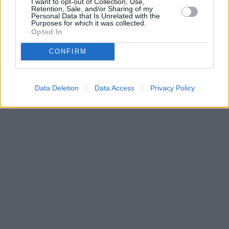
I want to opt-out of Collection, Use,
TV. CA CryptoWorks + Irdeto 2
Retention, Sale, and/or Sharing of my
Personal Data that Is Unrelated with the
3/1: Eurobird-2 (25,5E): OSN
Purposes for which it was collected.
Na freq. 11681/H skončila pay-tv platforma OSN
Opted In
CONFIRM
Parabola.cz
- web o satelitní, terestrické a kabelové televizi, © 2000–202
•
O webu parabola.cz
•
O souborech cookies
•
Inzerce
•
Kontakt
•
Dovolená u moře
•
Bazény
Data Deletion
Data Access
Privacy Policy