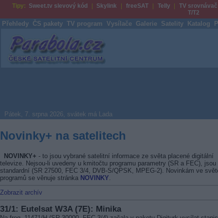
Tipy:
Sweet.tv slevový kód
Skylink
freeSAT
Telly
TV srovnávač
T/T2
Přehledy
ČS pakety
TV program
Vysílače
Galerie
Satelity
Katalog
P
Parabola.cz
Pátek, 7. srpna 2026, svátek má Lada
Novinky+ na satelitech
NOVINKY+
- to jsou vybrané satelitní informace ze světa placené digitální
televize. Nejsou-li uvedeny u kmitočtu programu parametry (SR a FEC), jsou
standardní (SR 27500, FEC 3/4, DVB-S/QPSK, MPEG-2). Novinkám ve svět
programů se věnuje stránka
NOVINKY
.
Zobrazit archív
31/1: Eutelsat W3A (7E): Minika
Na freq. 11471/H (SR 30000, FEC 3/4) začala v paketu Digiturk vysílat stani