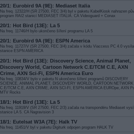
20/1: Eurobird 9A (9E): Mediaset Italia
Na freq. 12322/H (SR 27500, FEC 3/4) byl v paketu KabelKiosk nahrazen pů
program RAI2 stanicí MEDIASET ITALIA. CA Videoguard + Conax
20/1: Hot Bird (13E): La 5
Na freq. 11746/H bylo ukončeno šíření programu LA 5
20/1: Eurobird 9A (9E): ESPN America
Na freq. 11727/V (SR 27500, FEC 3/4) začala v kódu Viaccess PC 4.0 vysíla
stanice ESPN AMERICA
20/1: Hot Bird (13E): Discovery Science, Animal Planet,
Discovery World, Cartoon Network C.E/TCM C.E, AXN
Crime, AXN Sci-Fi, ESPN America Euro
Na freq. 10834/V bylo v paketu N ukončeno šíření programů DISCOVERY
SCIENCE, ANIMAL PLANET, DISCOVERY WORLD, CARTOON NETWORK
C.E/TCM C.E, AXN CRIME, AXN SCI-FI, ESPN AMERICA EUROpe, AXN Po
MTV Rocks
18/1: Hot Bird (13E): La 5
Na freq. 11919/V (SR 27500, FEC 2/3) začala na transpondéru Mediaset vysí
stanice LA 5. CA Nagravision 3
18/1: Eutelsat W3A (7E): Halk TV
Na freq. 11451/V byl v paketu Digiturk odpojen program HALK TV