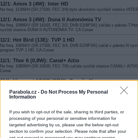
12/1: Amos 3 (4W): Inter HD
Na freq. 11389/H (SR 27500, FEC 3/4) bylo ukončeno vysílání stanice INTE
12/1: Amos 3 (4W): Duna II Autonómia TV
Na freq. 10880/V (SR 14165, FEC 2/3, DVB-S2/8PSK) začala v paketu T-H
vysílat stanice DUNA II AUTONÓMIA TV. CA Conax
11/1: Hot Bird (13E): TVP 1 HD
Na freq. 10834/V (SR 27500, FEC 3/4, DVB-S2/8PSK) začal v paketu N vysí
program TVP 1 HD. CA Conax
11/1: Thor 6 (0,8W): Canal+ Aitio
Na freq. 10809/H (SR 24500, FEC 7/8) začala vysílat stanice CANAL+ AITIO
Conax
11/1: Hispasat 1C/1D (30W): Canção Nova
Na freq. 11891/H (SR 27500, FEC 3/4) začala v paketu ZON TV Cabo vysílat
stanice CANÇãO NOVA. CA Nagravision 3
Parabola.cz -
Do Not Process My Personal
Information
11/1: Hispasat 1C/1D (30W): TVCine 3
Na freq. 11771/H (SR 27500, FEC 5/6) začala v paketu ZON TV Cabo vysílat
stanice TVCINE 3. CA Nagravision 3
If you wish to opt-out of the sale, sharing to third parties, or
processing of your personal or sensitive information for
9/1: Eutelsat W2A (10E): Premier League TV HD
targeted advertising by us, please use the below opt-out
Na freq. 10995/V (SR 6888, FEC 3/4, DVB-S2/8PSK) se na nové frekvenci ob
section to confirm your selection. Please note that after your
kanál PREMIER LEAGUE TV HD. CA BISS
opt-out request is processed you may continue seeing