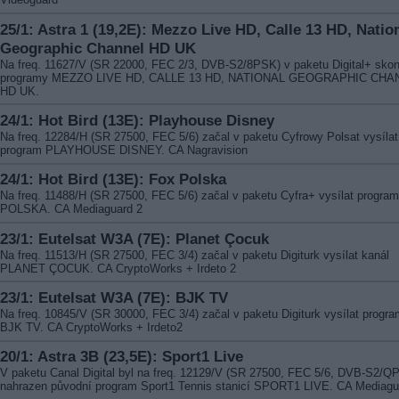
25/1: Astra 1 (19,2E): Mezzo Live HD, Calle 13 HD, Natio
Geographic Channel HD UK
Na freq. 11627/V (SR 22000, FEC 2/3, DVB-S2/8PSK) v paketu Digital+ skon
programy MEZZO LIVE HD, CALLE 13 HD, NATIONAL GEOGRAPHIC CHA
HD UK.
24/1: Hot Bird (13E): Playhouse Disney
Na freq. 12284/H (SR 27500, FEC 5/6) začal v paketu Cyfrowy Polsat vysílat
program PLAYHOUSE DISNEY. CA Nagravision
24/1: Hot Bird (13E): Fox Polska
Na freq. 11488/H (SR 27500, FEC 5/6) začal v paketu Cyfra+ vysílat progr
POLSKA. CA Mediaguard 2
23/1: Eutelsat W3A (7E): Planet Çocuk
Na freq. 11513/H (SR 27500, FEC 3/4) začal v paketu Digiturk vysílat kanál
PLANET ÇOCUK. CA CryptoWorks + Irdeto 2
23/1: Eutelsat W3A (7E): BJK TV
Na freq. 10845/V (SR 30000, FEC 3/4) začal v paketu Digiturk vysílat progr
BJK TV. CA CryptoWorks + Irdeto2
20/1: Astra 3B (23,5E): Sport1 Live
V paketu Canal Digital byl na freq. 12129/V (SR 27500, FEC 5/6, DVB-S2/Q
nahrazen původní program Sport1 Tennis stanicí SPORT1 LIVE. CA Mediagu