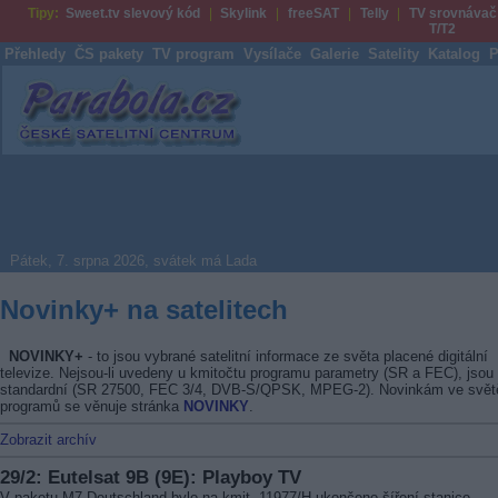
Tipy:
Sweet.tv slevový kód
Skylink
freeSAT
Telly
TV srovnávač
T/T2
Přehledy
ČS pakety
TV program
Vysílače
Galerie
Satelity
Katalog
P
Parabola.cz
Pátek, 7. srpna 2026, svátek má Lada
Novinky+ na satelitech
NOVINKY+
- to jsou vybrané satelitní informace ze světa placené digitální
televize. Nejsou-li uvedeny u kmitočtu programu parametry (SR a FEC), jsou
standardní (SR 27500, FEC 3/4, DVB-S/QPSK, MPEG-2). Novinkám ve svět
programů se věnuje stránka
NOVINKY
.
Zobrazit archív
29/2: Eutelsat 9B (9E): Playboy TV
V paketu M7 Deutschland bylo na kmit. 11977/H ukončeno šíření stanice