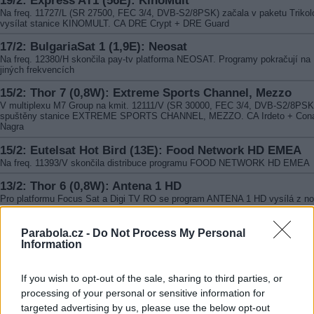
Na freq. 11727/L (SR 27500, FEC 3/4, DVB-S2/8PSK) začala v paketu Trikol
vysílat stanice KINOMULT. CA DRE Crypt + DRE Guard
17/2: BulgariaSat 1 (1,9E): Neosat
Na freq. 12380/H skončila pay-tv platforma NEOSAT. Programy pokračují na
jiných frekvencích
15/2: Thor 7 (0,8W): Extreme Sports Channel, Mezzo
V multiplexu M7 Group na kmit. 12111/V (SR 30000, FEC 3/4, DVB-S2/8PSK
spuštěny stanice EXTREME SPORTS CHANNEL, MEZZO. CA Irdeto + Con
Nagra
15/2: Eutelsat Hot Bird (13E): Food Network HD EMEA
Na freq. 11393/V skončila distribuce programu FOOD NETWORK HD EMEA
13/2: Thor 6 (0,8W): Antena 1 HD
Pro platformu Focus Sat a Digi TV RO se program ANTENA 1 HD vysílá z n
freq. 11958/V (SR 28000, FEC 7/8). CA Conax + Nagra MA
12/2: Eutelsat 9B (9E): JimJam Middle East, JimJam Pa
Parabola.cz -
Do Not Process My Personal
Information
European
Na freq. 11900/H (SR 27500, FEC 2/3, DVB-S2/8PSK) začaly vysílat progra
JIMJAM MIDDLE EAST, JIMJAM PAN EUROPEAN. CA Viaccess
If you wish to opt-out of the sale, sharing to third parties, or
9/2: Eutelsat 16A (16E): Toxic TV
processing of your personal or sensitive information for
Na freq. 11554/V (SR 30000, FEC 5/6, DVB-S2/8PSK) byla v paketu A1 HR
targeted advertising by us, please use the below opt-out