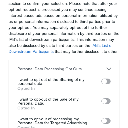
obnovena distribuce stanice TOXIC TV. CA Conax
section to confirm your selection. Please note that after your
opt-out request is processed you may continue seeing
7/2: Eutelsat 16A (16E): Kanal 5 Macedonia
interest-based ads based on personal information utilized by
V paketu Total TV bylo na kmit. 11387/H ukončeno šíření stanice Kanal 5
Macedonia
us or personal information disclosed to third parties prior to
your opt-out. You may separately opt-out of the further
7/2: Eutelsat 16A (16E): Eurosport 2 HD
disclosure of your personal information by third parties on the
V paketu DigitAlb bylo na kmit. 10845/H ukončeno šíření stanice EUROSPO
HD
IAB’s list of downstream participants. This information may
also be disclosed by us to third parties on the
IAB’s List of
7/2: Eutelsat 16A (16E): Toxic TV
Downstream Participants
that may further disclose it to other
Na freq. 11554/V skončila stanice TOXIC TV
third parties.
7/2: Türksat 4A (42E): TV8.5 HD
Na freq. 12073/V (SR 27500, FEC 5/6, DVB-S2/8PSK) v paketu Digiturk
Personal Data Processing Opt Outs
odstartovala stanice TV8.5 HD. CA Irdeto
I want to opt-out of the Sharing of my
6/2: Thor 7 (0,8W): NRK 1 HD, NRK 2 HD, NRK 3 HD, NR
personal data.
Super TV HD
Opted In
Na freq. 12399/H (SR 30000, FEC 2/3, DVB-S2/8PSK) byl spuštěn paket Alle
programy NRK 1 HD, NRK 2 HD, NRK 3 HD, NRK SUPER TV HD. CA Conax
I want to opt-out of the Sale of my
Videoguard + Nagra MA
Personal Data.
Opted In
6/2: Astra 3B (23,5E): JOJ Svet HD
Na freq. 12012/V (SR 29900, FEC 2/3, DVB-S2/8PSK) začala v paketu Skyli
I want to opt-out of processing my
SK vysílat stanice JOJ SVET HD. CA Irdeto + Nagra MA + Conax + Viacces
Personal Data for Targeted Advertising.
Opted In