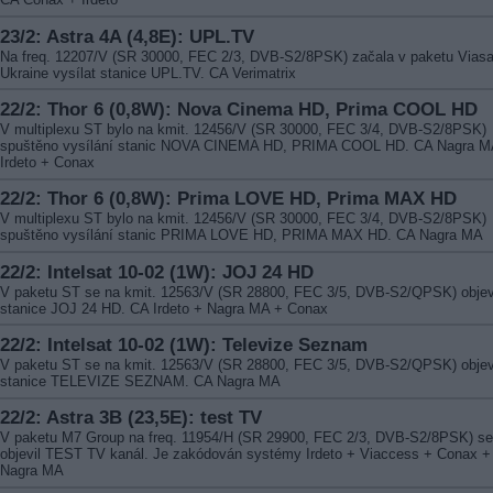
23/2: Astra 4A (4,8E): UPL.TV
Na freq. 12207/V (SR 30000, FEC 2/3, DVB-S2/8PSK) začala v paketu Viasa
Ukraine vysílat stanice UPL.TV. CA Verimatrix
22/2: Thor 6 (0,8W): Nova Cinema HD, Prima COOL HD
V multiplexu ST bylo na kmit. 12456/V (SR 30000, FEC 3/4, DVB-S2/8PSK)
spuštěno vysílání stanic NOVA CINEMA HD, PRIMA COOL HD. CA Nagra M
Irdeto + Conax
22/2: Thor 6 (0,8W): Prima LOVE HD, Prima MAX HD
V multiplexu ST bylo na kmit. 12456/V (SR 30000, FEC 3/4, DVB-S2/8PSK)
spuštěno vysílání stanic PRIMA LOVE HD, PRIMA MAX HD. CA Nagra MA
22/2: Intelsat 10-02 (1W): JOJ 24 HD
V paketu ST se na kmit. 12563/V (SR 28800, FEC 3/5, DVB-S2/QPSK) objev
stanice JOJ 24 HD. CA Irdeto + Nagra MA + Conax
22/2: Intelsat 10-02 (1W): Televize Seznam
V paketu ST se na kmit. 12563/V (SR 28800, FEC 3/5, DVB-S2/QPSK) objev
stanice TELEVIZE SEZNAM. CA Nagra MA
22/2: Astra 3B (23,5E): test TV
V paketu M7 Group na freq. 11954/H (SR 29900, FEC 2/3, DVB-S2/8PSK) se
objevil TEST TV kanál. Je zakódován systémy Irdeto + Viaccess + Conax +
Nagra MA