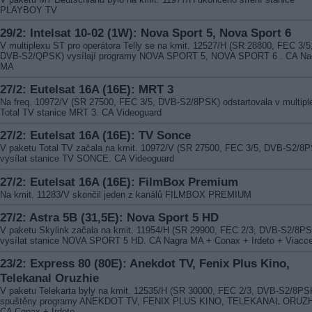
PLAYBOY TV
29/2: Intelsat 10-02 (1W): Nova Sport 5, Nova Sport 6
V multiplexu ST pro operátora Telly se na kmit. 12527/H (SR 28800, FEC 3/5
DVB-S2/QPSK) vysílají programy NOVA SPORT 5, NOVA SPORT 6 . CA Na
MA
27/2: Eutelsat 16A (16E): MRT 3
Na freq. 10972/V (SR 27500, FEC 3/5, DVB-S2/8PSK) odstartovala v multipl
Total TV stanice MRT 3. CA Videoguard
27/2: Eutelsat 16A (16E): TV Sonce
V paketu Total TV začala na kmit. 10972/V (SR 27500, FEC 3/5, DVB-S2/8
vysílat stanice TV SONCE. CA Videoguard
27/2: Eutelsat 16A (16E): FilmBox Premium
Na kmit. 11283/V skončil jeden z kanálů FILMBOX PREMIUM
27/2: Astra 5B (31,5E): Nova Sport 5 HD
V paketu Skylink začala na kmit. 11954/H (SR 29900, FEC 2/3, DVB-S2/8P
vysílat stanice NOVA SPORT 5 HD. CA Nagra MA + Conax + Irdeto + Viacc
23/2: Express 80 (80E): Anekdot TV, Fenix Plus Kino,
Telekanal Oruzhie
V paketu Telekarta byly na kmit. 12535/H (SR 30000, FEC 2/3, DVB-S2/8PS
spuštěny programy ANEKDOT TV, FENIX PLUS KINO, TELEKANAL ORUZH
CA Conax + Irdeto