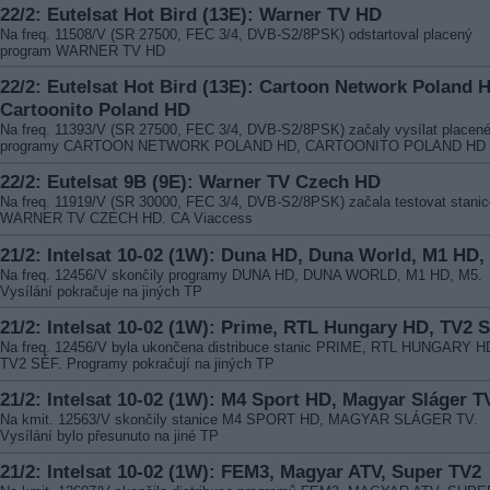
22/2: Eutelsat Hot Bird (13E): Warner TV HD
Na freq. 11508/V (SR 27500, FEC 3/4, DVB-S2/8PSK) odstartoval placený
program WARNER TV HD
22/2: Eutelsat Hot Bird (13E): Cartoon Network Poland 
Cartoonito Poland HD
Na freq. 11393/V (SR 27500, FEC 3/4, DVB-S2/8PSK) začaly vysílat placen
programy CARTOON NETWORK POLAND HD, CARTOONITO POLAND HD
22/2: Eutelsat 9B (9E): Warner TV Czech HD
Na freq. 11919/V (SR 30000, FEC 3/4, DVB-S2/8PSK) začala testovat stanic
WARNER TV CZECH HD. CA Viaccess
21/2: Intelsat 10-02 (1W): Duna HD, Duna World, M1 HD,
Na freq. 12456/V skončily programy DUNA HD, DUNA WORLD, M1 HD, M5.
Vysílání pokračuje na jiných TP
21/2: Intelsat 10-02 (1W): Prime, RTL Hungary HD, TV2 S
Na freq. 12456/V byla ukončena distribuce stanic PRIME, RTL HUNGARY H
TV2 SÉF. Programy pokračují na jiných TP
21/2: Intelsat 10-02 (1W): M4 Sport HD, Magyar Sláger T
Na kmit. 12563/V skončily stanice M4 SPORT HD, MAGYAR SLÁGER TV.
Vysílání bylo přesunuto na jiné TP
21/2: Intelsat 10-02 (1W): FEM3, Magyar ATV, Super TV2