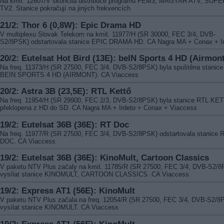
Na kmit. 12607/V skončila distribuce programů FEM3, MAGYAR ATV, SUPE
TV2. Stanice pokračují na jiných frekvencích
21/2: Thor 6 (0,8W): Epic Drama HD
V multiplexu Slovak Telekom na kmit. 11977/H (SR 30000, FEC 3/4, DVB-
S2/8PSK) odstartovala stanice EPIC DRAMA HD. CA Nagra MA + Conax + I
20/2: Eutelsat Hot Bird (13E): beIN Sports 4 HD (Airmont
Na freq. 11373/H (SR 27500, FEC 3/4, DVB-S2/8PSK) byla spuštěna stanice
BEIN SPORTS 4 HD (AIRMONT). CA Viaccess
20/2: Astra 3B (23,5E): RTL Kettő
Na freq. 11954/H (SR 29900, FEC 2/3, DVB-S2/8PSK) byla stanice RTL KE
překlopena z HD do SD. CA Nagra MA + Irdeto + Conax + Viaccess
19/2: Eutelsat 36B (36E): RT Doc
Na freq. 11977/R (SR 27500, FEC 3/4, DVB-S2/8PSK) odstartovala stanice 
DOC. CA Viaccess
19/2: Eutelsat 36B (36E): KinoMult, Cartoon Classics
V paketu NTV Plus začaly na kmit. 11785/R (SR 27500, FEC 3/4, DVB-S2/
vysílat stanice KINOMULT, CARTOON CLASSICS. CA Viaccess
19/2: Express AT1 (56E): KinoMult
V paketu NTV Plus začala na freq. 12054/R (SR 27500, FEC 3/4, DVB-S2/8
vysílat stanice KINOMULT. CA Viaccess
19/2: Express AT1 (56E): KinoMult