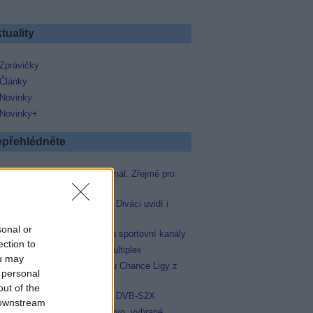
tuality
Zprávičky
Články
Novinky
Novinky+
přehlédněte
Skylink spustil nový Test kanál. Zřejmě pro
Prima sport
Oneplay zařadí Prima sport. Diváci uvidí i
zápas Sparty proti Lyonu
sonal or
AMC získala licence pro dva sportovní kanály
ection to
Operátor Du převzal další multiplex
ou may
Oneplay Sport zahájí sezonu Chance Ligy z
 personal
nového studia
out of the
Televisa Networks přešla na DVB-S2X
 downstream
Niké liga opět komplet na Voyo, vybrané