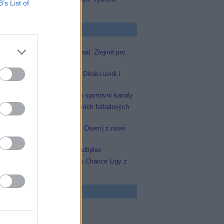
B’s List of
zápasy na TV Dajto
p Zprávičky
Skylink spustil nový Test kanál. Zřejmě pro
Prima sport
Oneplay zařadí Prima sport. Diváci uvidí i
zápas Sparty proti Lyonu
AMC získala licence pro dva sportovní kanály
JOJka přinese porci atraktivních fotbalových
zápasů
Skylink: Slovenská TV8 (TV Osem) z nové
frekvence
Operátor Du převzal další multiplex
Oneplay Sport zahájí sezonu Chance Ligy z
nového studia
 program