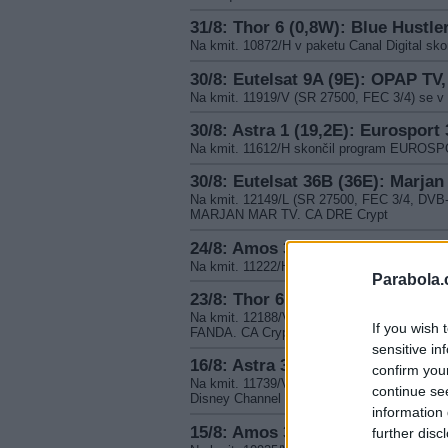
31/8: Thor 6 (0,8W): Blue Hustle
Na kmit. 10872/H v paketu Canal Digital s
30/8: Eutelsat 9A (9E): OPAP TV
Na kmit. 11919/V (SR 27500, FEC 3/4) se
30/8: Astra 1 (19,2E): Eurosport
Na kmit. 11612/H skončil program EUROS
30/8: Eutelsat 36B (36E): Marjan
Na kmit. 12149/L (SR 27500, FEC 3/4, DVB-
MARJAN MAR TV. CA DRE Crypt
24/8: Amos 3 (4W): Ukraina Tele
Na kmit. 11222/H (SR 30000, FEC 5/6) vstou
Parabola.
23/8: Thor 6 (0,8W): TV Fanda
Na kmit. 12188/V (SR 28000, FEC 7/8) začal
If you wish 
FANDA. CA CryptoWorks, Irdeto a Nagravisi
sensitive in
16/8: Astra 3B (23,5E): Disney 
confirm you
Na kmit. 11739/V (SR 27500, FEC 5/6, DVB-
continue se
Disney Channel Benelux
information 
15/8: Amos 3 (4W): m3D
further disc