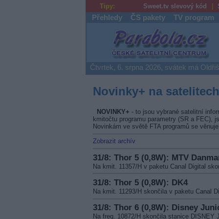
Tipy:
Sweet.tv slevový kód
Přehledy
ČS pakety
TV program
Parabola.cz
Čtvrtek, 6. srpna 2026, svátek má Oldři
Novinky+ na satelitec
NOVINKY+
- to jsou vybrané satelitní info
kmitočtu programu parametry (SR a FEC), 
Novinkám ve světě FTA programů se věnuje
Zobrazit archív
31/8: Thor 5 (0,8W): MTV Danma
Na kmit. 11357/H v paketu Canal Digital 
31/8: Thor 5 (0,8W): DK4
Na kmit. 11293/H skončila v paketu Canal Di
31/8: Thor 6 (0,8W): Disney Juni
Na freq. 10872/H skončila stanice DISNE