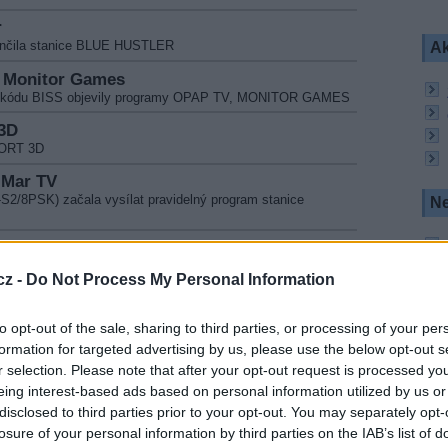
r
končila stanice BLUE HUSTLER
Ak
, Monitor Games
 v kódu BISS objevily programy OPAP TV, MONITOR GAMES
 3D
PORT 3D
 Mar TV
S2/8PSK) začala vysílat pravidelný program stanice
Ne
kanal
pila do paketu Xtra TV stanice Ukraina Telekanal. CA Conax
cz -
Do Not Process My Personal Information
a v paketu freeSAT by UPC Direct vysílat stanice TV
to opt-out of the sale, sharing to third parties, or processing of your per
on
formation for targeted advertising by us, please use the below opt-out s
Channel Benelux
r selection. Please note that after your opt-out request is processed y
S2/QPSK) byl původní program 13th Street nahrazen stanicí
eing interest-based ads based on personal information utilized by us or
disclosed to third parties prior to your opt-out. You may separately opt-
losure of your personal information by third parties on the IAB’s list of