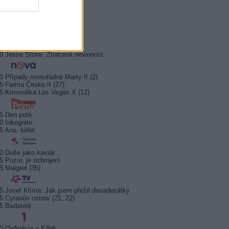
0 MOST! (6/8)
0 Nejlepší trapasy
5 Okno do hřbitova
0 Hrabě Monte Christo (3/8)
5 Hrabě Monte Christo (4/8)
0 Jesse Stone: Ztracená nevinnost
0 Případy mimořádné Marty II (2)
5 Farma Česko II (27)
5 Kriminálka Las Vegas X (12)
5 Den poté
0 Inkognito
5 Ano, šéfe!
0 Duše jako kaviár
5 Pozor, je ozbrojen!
5 Maigret (35)
5 Josef Klíma: Jak jsem přežil devadesátky
5 Cyranův ostrov (21, 22)
5 Badatelé
0 Ordinácia v Eifeli