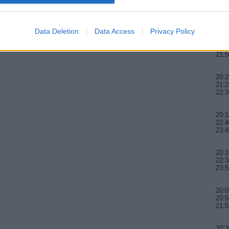
20:1
21:0
22:1
Data Deletion
Data Access
Privacy Policy
20:0
20:5
21:5
20:2
21:2
22:3
20:1
22:4
23:4
20:1
22:3
23:5
20:0
20:5
21:5
20:3