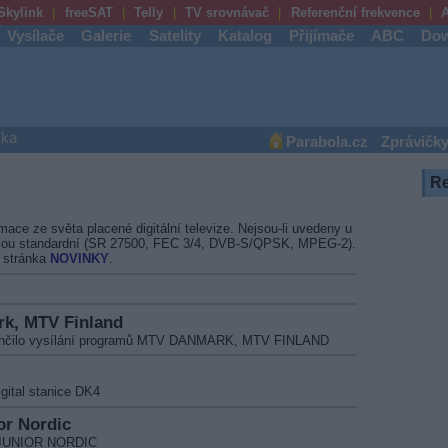
Skylink
freeSAT
Telly
TV srovnávač
Referenční frekvence
A
Vysílače
Galerie
Satelity
Katalog
Přijímače
ABC
Dow
ška
Parabola.cz
Zprávičk
h
R
rmace ze světa placené digitální televize. Nejsou-li uvedeny u
jsou standardní (SR 27500, FEC 3/4, DVB-S/QPSK, MPEG-2).
 stránka
NOVINKY
.
rk, MTV Finland
skončilo vysílání programů MTV DANMARK, MTV FINLAND
gital stanice DK4
or Nordic
Y JUNIOR NORDIC