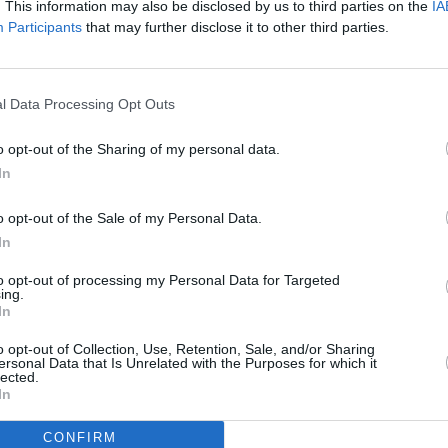
. This information may also be disclosed by us to third parties on the
IA
Participants
that may further disclose it to other third parties.
antica Pan Europe
končila distribuce ZONE ROMANTICA PAN EUROPE
To
uka 2.0, Moja Planeta
l Data Processing Opt Outs
aly v paketu Xtra TV vysílat programy 24 TECHNO, NAUKA
o opt-out of the Sharing of my personal data.
T HD
s ukončeno šíření programu ERT HD
In
XL
o opt-out of the Sale of my Personal Data.
 paketu Canal Digital nahrazen původní program MTV3 Sci-Fi
In
to opt-out of processing my Personal Data for Targeted
l ukončeno šíření stanice TV4 SCI-FI
ing.
In
S2/8PSK) se v paketu Trikolor TV objevily programy 2X2,
o opt-out of Collection, Use, Retention, Sale, and/or Sharing
pt
ersonal Data that Is Unrelated with the Purposes for which it
lected.
TV
In
S2/8PSK) začala v paketu Kontinent TV vysílat stanice
CONFIRM