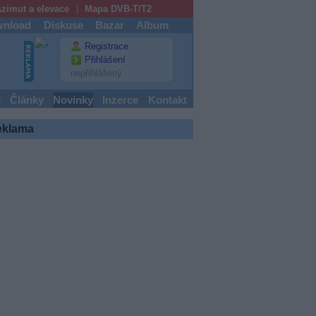
zimut a elevace
Mapa DVB-T/T2
nload
Diskuse
Bazar
Album
Registrace
Přihlášení
nepřihlášený
y
Články
Novinky
Inzerce
Kontakt
eklama