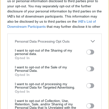
us or personal information disclosed to third parties prior to
příspěvek na ubytování (Jihlava, okres Jihlava)
your opt-out. You may separately opt-out of the further
06.08.2026 -
Bosch Powertrain s.r.o. • seřizování strojů • mzda 48.400
disclosure of your personal information by third parties on the
náborový bonus 100.000 Kč • ubytování (Jihlava, okres Jihlava)
IAB’s list of downstream participants. This information may
... další nabídky zaměstnání
also be disclosed by us to third parties on the
IAB’s List of
Downstream Participants
that may further disclose it to other
Vybrané články
third parties.
Personal Data Processing Opt Outs
I want to opt-out of the Sharing of my
personal data.
Opted In
I want to opt-out of the Sale of my
Personal Data.
Opted In
Prima sport - co nabídne v prvním
Kdy a kde bude Prima sport k
vysílacím týdnu
naladění na Skylinku
I want to opt-out of processing my
Personal Data for Targeted Advertising.
Opted In
Parabola.cz
- web o satelitní, terestrické a kabelové televizi, © 2000–202
•
O webu parabola.cz
•
O souborech cookies
•
Inzerce
•
Kontakt
I want to opt-out of Collection, Use,
Retention, Sale, and/or Sharing of my
•
Dovolená u moře
•
Bazény
Personal Data that Is Unrelated with the