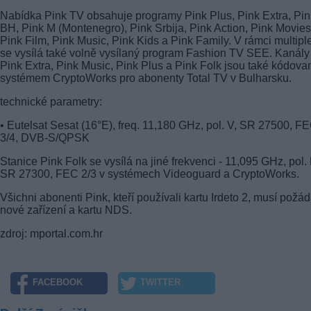
Nabídka Pink TV obsahuje programy Pink Plus, Pink Extra, Pin
BH, Pink M (Montenegro), Pink Srbija, Pink Action, Pink Movies
Pink Film, Pink Music, Pink Kids a Pink Family. V rámci multipl
se vysílá také volně vysílaný program Fashion TV SEE. Kanály
Pink Extra, Pink Music, Pink Plus a Pink Folk jsou také kódova
systémem CryptoWorks pro abonenty Total TV v Bulharsku.
technické parametry:
• Eutelsat Sesat (16°E), freq. 11,180 GHz, pol. V, SR 27500, F
3/4, DVB-S/QPSK
Stanice Pink Folk se vysílá na jiné frekvenci - 11,095 GHz, pol.
SR 27300, FEC 2/3 v systémech Videoguard a CryptoWorks.
Všichni abonenti Pink, kteří používali kartu Irdeto 2, musí požád
nové zařízení a kartu NDS.
zdroj: mportal.com.hr
FACEBOOK
TWITTER