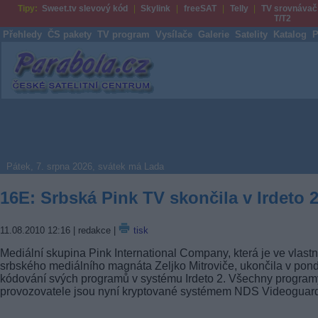
Tipy:
Sweet.tv slevový kód
Skylink
freeSAT
Telly
TV srovnávač
T/T2
Přehledy
ČS pakety
TV program
Vysílače
Galerie
Satelity
Katalog
P
Parabola.cz
Pátek, 7. srpna 2026, svátek má Lada
16E: Srbská Pink TV skončila v Irdeto 
11.08.2010 12:16
| redakce |
tisk
Mediální skupina Pink International Company, která je ve vlastni
srbského mediálního magnáta Zeljko Mitroviče, ukončila v pond
kódování svých programů v systému Irdeto 2. Všechny program
provozovatele jsou nyní kryptované systémem NDS Videoguar