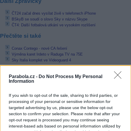
Další Zprávičky
ČT24 začal dnes vysílat živě v telefonech iPhone
BSkyB se soudí o slovo Sky v názvu Skype
ČT4: Další fotbalová utkání ve vysokém rozlišení
Přečtěte si také
Conax Contego - nové CA řešení
Výměna karet Irdeto v Raduga TV na 75E
Sky Italia komplet ve Videoguard 4
Reklama
Parabola.cz -
Do Not Process My Personal
Information
Pracovní nabídky
06.08.2026 -
Bosch Powertrain s.r.o. Jihlava • CNC operátor• mzda 48
If you wish to opt-out of the sale, sharing to third parties, or
Kč • náborový bonus 50.000 Kč • příspěvek na ubytování (Jihlava, ok
processing of your personal or sensitive information for
Jihlava)
targeted advertising by us, please use the below opt-out
06.08.2026 -
Bosch Powertrain s.r.o. • montážní dělník • mzda 44.700
section to confirm your selection. Please note that after your
týdenní zálohy na mzdu 2.000 Kč (Jihlava, okres Jihlava)
opt-out request is processed you may continue seeing
06.08.2026 -
Bosch Powertrain s.r.o. Jihlava • práce ve skladu • mzda
48.400 Kč • náborový bonus 50.000 Kč • ubytování (Jihlava, okres Jih
interest-based ads based on personal information utilized by
06.08.2026 -
Bosch Powertrain s.r.o. Jihlava • střídač • mzda 48.400 