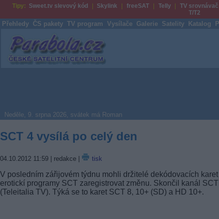
Tipy:
Sweet.tv slevový kód
Skylink
freeSAT
Telly
TV srovnávač
T/T2
Přehledy
ČS pakety
TV program
Vysílače
Galerie
Satelity
Katalog
P
Parabola.cz
Neděle, 9. srpna 2026, svátek má Roman
SCT 4 vysílá po celý den
04.10.2012 11:59
| redakce |
tisk
V posledním zářijovém týdnu mohli držitelé dekódovacích karet
erotickí programy SCT zaregistrovat změnu. Skončil kanál SCT
(Teleitalia TV). Týká se to karet SCT 8, 10+ (SD) a HD 10+.