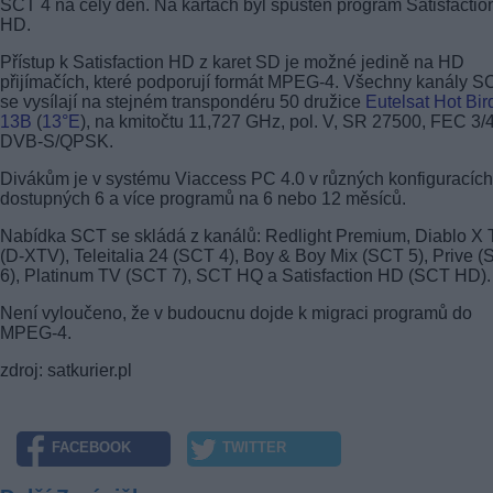
SCT 4 na celý den. Na kartách byl spuštěn program Satisfactio
HD.
Přístup k Satisfaction HD z karet SD je možné jedině na HD
přijímačích, které podporují formát MPEG-4. Všechny kanály S
se vysílají na stejném transpondéru 50 družice
Eutelsat Hot Bir
13B
(
13°E
), na kmitočtu 11,727 GHz, pol. V, SR 27500, FEC 3/4
DVB-S/QPSK.
Divákům je v systému Viaccess PC 4.0 v různých konfiguracích
dostupných 6 a více programů na 6 nebo 12 měsíců.
Nabídka SCT se skládá z kanálů: Redlight Premium, Diablo X
(D-XTV), Teleitalia 24 (SCT 4), Boy & Boy Mix (SCT 5), Prive 
6), Platinum TV (SCT 7), SCT HQ a Satisfaction HD (SCT HD).
Není vyloučeno, že v budoucnu dojde k migraci programů do
MPEG-4.
zdroj: satkurier.pl
FACEBOOK
TWITTER