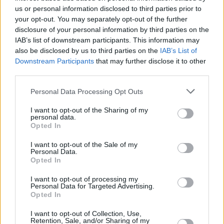
06.08.2026 -
Bosch Powertrain s.r.o. • montážní dělník • mzda 44.700
us or personal information disclosed to third parties prior to
týdenní zálohy na mzdu 2.000 Kč (Jihlava, okres Jihlava)
your opt-out. You may separately opt-out of the further
06.08.2026 -
Bosch Powertrain s.r.o. Jihlava • práce ve skladu • mzda
disclosure of your personal information by third parties on the
48.400 Kč • náborový bonus 50.000 Kč • ubytování (Jihlava, okres Jih
IAB’s list of downstream participants. This information may
... další nabídky zaměstnání
also be disclosed by us to third parties on the
IAB’s List of
Downstream Participants
that may further disclose it to other
Vybrané články
third parties.
Personal Data Processing Opt Outs
I want to opt-out of the Sharing of my
personal data.
Opted In
I want to opt-out of the Sale of my
Personal Data.
Opted In
Prima sport - co nabídne v prvním
Kdy a kde bude Prima sport k
vysílacím týdnu
naladění na Skylinku
I want to opt-out of processing my
Personal Data for Targeted Advertising.
Opted In
Parabola.cz
- web o satelitní, terestrické a kabelové televizi, © 2000–202
I want to opt-out of Collection, Use,
•
O webu parabola.cz
•
O souborech cookies
•
Inzerce
•
Kontakt
Retention, Sale, and/or Sharing of my
•
Dovolená u moře
•
Bazény