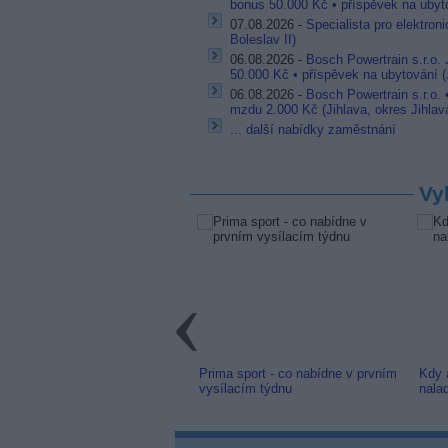
bonus 50.000 Kč • příspěvek na ubyto
07.08.2026 -
Specialista pro elektron
Boleslav II)
06.08.2026 -
Bosch Powertrain s.r.o.
50.000 Kč • příspěvek na ubytování (J
06.08.2026 -
Bosch Powertrain s.r.o.
mzdu 2.000 Kč (Jihlava, okres Jihlav
... další nabídky zaměstnání
Vy
link: Slovenská TV8 (TV
Prima sport - co nabídne v prvním
Kdy 
m) z nové frekvence
vysílacím týdnu
nala