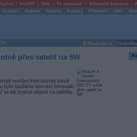
Skylink
freeSAT
Telly
TV srovnávač
Referenční frekvence
A
Vysílače
Galerie
Satelity
Katalog
Přijímače
ABC
Dow
lav
Parabola.cz
Zprávičk
olně přes satelit na 5W
R
ahájil vysílání francouzský kanál
lu bylo spuštěno koncem listopadu
 se tak poprvé objevil na satelitu.