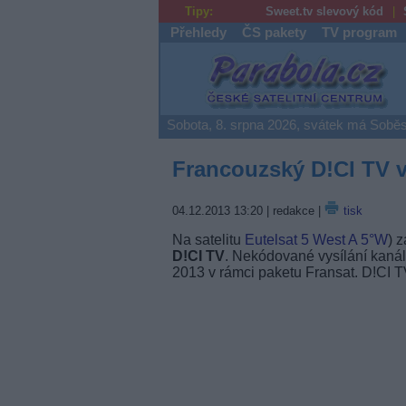
Tipy:
Sweet.tv slevový kód
Přehledy
ČS pakety
TV program
Parabola.cz
Sobota, 8. srpna 2026, svátek má Soběs
Francouzský D!CI TV v
04.12.2013 13:20
| redakce |
tisk
Na satelitu
Eutelsat 5 West A
5°W
) z
D!CI TV
. Nekódované vysílání kaná
2013 v rámci paketu Fransat. D!CI TV