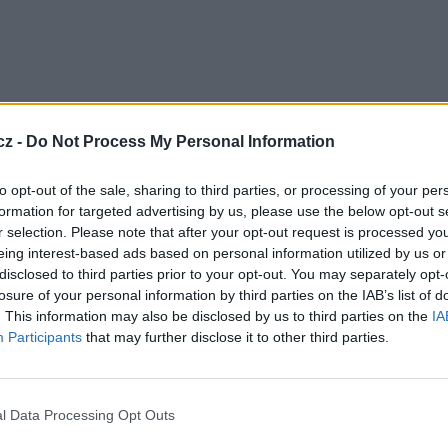
cz -
Do Not Process My Personal Information
to opt-out of the sale, sharing to third parties, or processing of your per
e dostupný i ve francouzské
DVB-T
pro obyvatele
formation for targeted advertising by us, please use the below opt-out s
r selection. Please note that after your opt-out request is processed y
eing interest-based ads based on personal information utilized by us or
formací a zpráv z oblasti kultury, ekonomiky,
disclosed to third parties prior to your opt-out. You may separately opt-
financován od zadavatelů reklamy a soukromých
losure of your personal information by third parties on the IAB’s list of
. This information may also be disclosed by us to third parties on the
IA
Participants
that may further disclose it to other third parties.
,564 GHz, pol. V, SR 29950, FEC 7/8, DVB-S/QPSK,
TV
l Data Processing Opt Outs