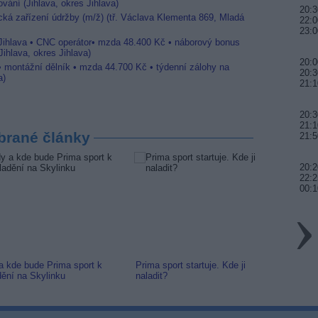
vání (Jihlava, okres Jihlava)
20:3
ická zařízení údržby (m/ž) (tř. Václava Klementa 869, Mladá
22:0
23:0
 Jihlava • CNC operátor• mzda 48.400 Kč • náborový bonus
ihlava, okres Jihlava)
20:0
 • montážní dělník • mzda 44.700 Kč • týdenní zálohy na
20:3
a)
21:1
20:3
21:1
brané články
21:5
20:
22:2
00:1
a kde bude Prima sport k
Prima sport startuje. Kde ji
Prima 
dění na Skylinku
naladit?
Naváže