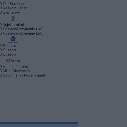
0 Old Surehand
0 Neskoro večer
0 Sieň slávy
0 Anjeli strážni
0 Posledné obvinenie (1/6)
0 Posledné obvinenie (2/6)
0 Susedia
0 Susedia
0 Susedia
20 V sedmém nebi
5 Miluji Slovensko
0 Soudní síň - Nové případy
sport odstartuje 17. srpna.
Prima sport zahájí vysílání 17.
Arena S
 na stanici Sporty TV
srpna 2026
na Kana