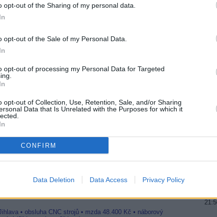
o opt-out of the Sharing of my personal data.
20:0
21:2
In
R
22:0
o opt-out of the Sale of my Personal Data.
20:0
In
21:4
00:0
ací na Sport1 a Sport2 HD
to opt-out of processing my Personal Data for Targeted
ing.
y a vynálezy
20:2
In
22:5
01:0
o opt-out of Collection, Use, Retention, Sale, and/or Sharing
ersonal Data that Is Unrelated with the Purposes for which it
lected.
20:1
PEG-4
21:3
In
 Eutelsat 9A
22:4
nály
CONFIRM
20:1
21:2
22:3
Data Deletion
Data Access
Privacy Policy
20:0
Jihlava • linkový střídač • mzda 48.400 Kč • příspěvek na
21:0
21:
 Jihlava • obsluha CNC strojů • mzda 48.400 Kč • náborový