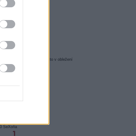
5 Zázraky přírody
0 Chalupáři (4/11)
5 Všechnopárty
0 Královna Viktorie
5 Orel přistál
5 Instagram: trh marnosti
0 Mumie se vrací
5 Pacific Rim: Povstání
5 Policejní akademie 6: Město v obležení
5 Zákony vlka 2 (6)
0 Mordparta II (6)
0 Na vlastní nebezpečí
0 Profesionálové (3)
0 Profesionálové (4)
0 Duše jako kaviár
5 Sejdeme se na Cibulce
0 Sejdeme se na Cibulce
50 SeXoňa