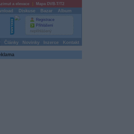
zimut a elevace
Mapa DVB-T/T2
nload
Diskuse
Bazar
Album
Registrace
Přihlášení
nepřihlášený
y
Články
Novinky
Inzerce
Kontakt
eklama