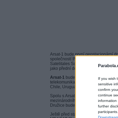
Arsat-1 bude první geostacionární d
společností INVAP pro operátora A
Satelitales Sociedad Anonima), s A
Parabola.
jako přední dodavatelé komponent.
Arsat-1
bude pracovat na pozici 72°
If you wish 
telekomunikačních a datových služeb, 
sensitive in
Chile, Uruguay a Paraguay.
confirm you
continue se
Spolu s Arsat-1 bude vynesen také s
mezinárodního satelitního operátora
information 
Družice bude poskytovat DTH služby 
further disc
participants
Ještě před startem Arsat-1 a Intels
Downstream 