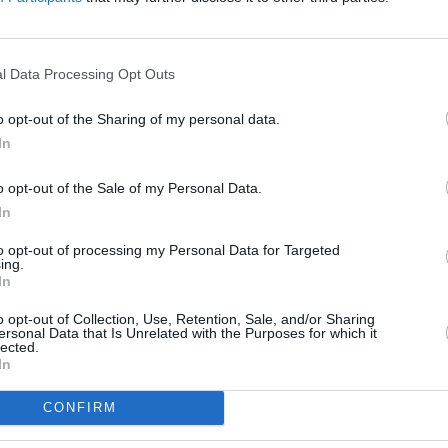
To
l Data Processing Opt Outs
R
o opt-out of the Sharing of my personal data.
In
ital
 na SPORT 5
o opt-out of the Sale of my Personal Data.
y UK
In
to opt-out of processing my Personal Data for Targeted
ing.
In
6
DTH
o opt-out of Collection, Use, Retention, Sale, and/or Sharing
TV
ersonal Data that Is Unrelated with the Purposes for which it
lected.
In
20:1
21:0
CONFIRM
22:1
 Jihlava • CNC operátor• mzda 48.400 Kč • náborový bonus