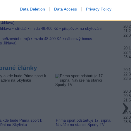
ihlava, okres Jihlava)
20:0
 • montážní dělník • mzda 44.700 Kč • týdenní zálohy na
Data Deletion
Data Access
Privacy Policy
20:5
a)
21:5
 Jihlava • práce ve skladu • mzda 48.400 Kč • náborový bonus
 Jihlava)
20:2
Jihlava • střídač • mzda 48.400 Kč • příspěvek na ubytování
21:2
22:3
• seřizování strojů • mzda 48.400 Kč • náborový bonus
s Jihlava)
20:1
22:4
23:4
brané články
20:1
22:3
23:5
20:0
20:5
21:5
20:3
22:0
a kde bude Prima sport k
Prima sport odstartuje 17. srpna.
Prima 
23:5
dění na Skylinku
Naváže na stanici Sporty TV
naladi