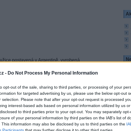
Ak
Ne
ružice postavená v Argentině, vyrobená
RSAT (Empresa Argentina de Soluciones
irbus Defence and Space a Thales Alenia Space
cz -
Do Not Process My Personal Information
W, odkud bude poskytovat široký rozsah
to opt-out of the sale, sharing to third parties, or processing of your per
telefonii a televizní služby v celé Argentině,
formation for targeted advertising by us, please use the below opt-out s
r selection. Please note that after your opt-out request is processed y
eing interest-based ads based on personal information utilized by us or
atelit
Intelsat DLA-1
, který byl postaven pro
 Intelsat společností SSL (Space Systems/Loral).
disclosed to third parties prior to your opt-out. You may separately opt-
v Latinské Americe a také záložní kapacitu.
losure of your personal information by third parties on the IAB’s list of
. This information may also be disclosed by us to third parties on the
IA
at DLA-1 budou dnes v noci vyneseny družice
Participants
that may further disclose it to other third parties.