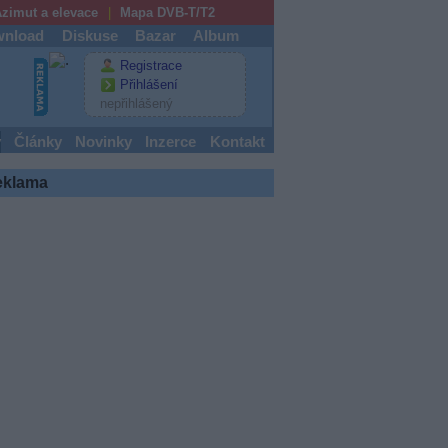
zimut a elevace
Mapa DVB-T/T2
nload
Diskuse
Bazar
Album
Registrace
Přihlášení
nepřihlášený
y
Články
Novinky
Inzerce
Kontakt
eklama