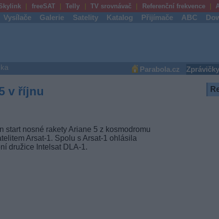
Skylink
freeSAT
Telly
TV srovnávač
Referenční frekvence
A
Vysílače
Galerie
Satelity
Katalog
Přijímače
ABC
Dow
ška
Parabola.cz
Zprávičk
 v říjnu
R
n start nosné rakety Ariane 5 z kosmodromu
litem Arsat-1. Spolu s Arsat-1 ohlásila
í družice Intelsat DLA-1.