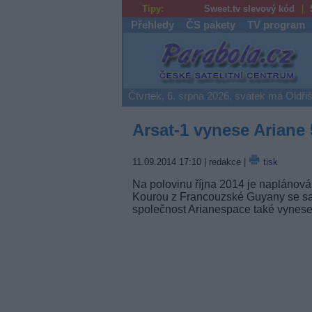
Tipy:
Sweet.tv slevový kód
Přehledy
ČS pakety
TV program
Parabola.cz
Čtvrtek, 6. srpna 2026, svátek má Oldři
Arsat-1 vynese Ariane 5
11.09.2014 17:10
| redakce |
tisk
Na polovinu října 2014 je naplánová
Kourou z Francouzské Guyany se sate
společnost Arianespace také vynesen