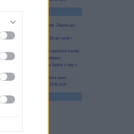
p Zprávičky
Skylink spustil nový Test kanál. Zřejmě pro
Prima sport
Oneplay zařadí Prima sport. Diváci uvidí i
zápas Sparty proti Lyonu
AMC získala licence pro dva sportovní kanály
Operátor Du převzal další multiplex
Prima sport odvysílá i odvetu Sparty v boji o
Ligu mistrů
Antik TV potvrdil zařazení Prima sport
Televisa Networks přešla na DVB-S2X
 program
0 MOST! (6/8)
0 Nejlepší trapasy
5 Okno do hřbitova