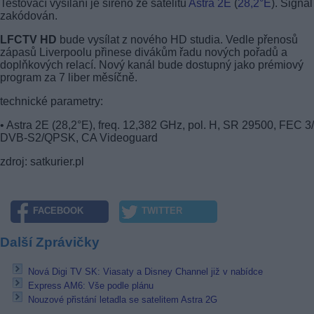
Testovací vysílání je šířeno ze satelitu
Astra 2E
(
28,2°E
). Signál
zakódován.
LFCTV HD
bude vysílat z nového HD studia. Vedle přenosů
zápasů Liverpoolu přinese divákům řadu nových pořadů a
doplňkových relací. Nový kanál bude dostupný jako prémiový
program za 7 liber měsíčně.
technické parametry:
• Astra 2E (28,2°E), freq. 12,382 GHz, pol. H, SR 29500, FEC 3/
DVB-S2/QPSK, CA Videoguard
zdroj: satkurier.pl
FACEBOOK
TWITTER
Další Zprávičky
Nová Digi TV SK: Viasaty a Disney Channel již v nabídce
Express AM6: Vše podle plánu
Nouzové přistání letadla se satelitem Astra 2G