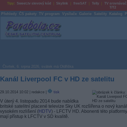
Tipy:
Sweet.tv slevový kód
Skylink
freeSAT
Telly
TV srovnávač
T/T2
Přehledy
ČS pakety
TV program
Vysílače
Galerie
Satelity
Katalog
P
Parabola.cz
Čtvrtek, 6. srpna 2026, svátek má Oldřiška
Kanál Liverpool FC v HD ze satelitu
29.10.2014 10:02
| redakce |
tisk
V úterý 4. listopadu 2014 bude nabídka
britské satelitní placené televize Sky UK rozšířena o nový kanál
vysokém rozlišení (
HDTV
) - LFCTV HD. Abonenti této platformy 
mají přístup k LFCTV v SD kvalitě.