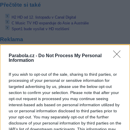
Přečtěte si také
H2 HD od 12. listopadu v Canal Digital
C Music TV HD expanduje do Asie a Austrálie
Sport1 bude vysílat v HD rozlišení
Reklama
Pracovní nabídky
Parabola.cz -
Do Not Process My Personal
Information
06.08.2026 -
Bosch Powertrain s.r.o. Jihlava • CNC operátor• mzda 48
Kč • náborový bonus 50.000 Kč • příspěvek na ubytování (Jihlava, ok
Jihlava)
If you wish to opt-out of the sale, sharing to third parties, or
06.08.2026 -
Bosch Powertrain s.r.o. • montážní dělník • mzda 44.700
processing of your personal or sensitive information for
týdenní zálohy na mzdu 2.000 Kč (Jihlava, okres Jihlava)
targeted advertising by us, please use the below opt-out
06.08.2026 -
Bosch Powertrain s.r.o. Jihlava • práce ve skladu • mzda
section to confirm your selection. Please note that after your
48.400 Kč • náborový bonus 50.000 Kč • ubytování (Jihlava, okres Jih
06.08.2026 -
Bosch Powertrain s.r.o. Jihlava • střídač • mzda 48.400 
opt-out request is processed you may continue seeing
příspěvek na ubytování (Jihlava, okres Jihlava)
interest-based ads based on personal information utilized by
06.08.2026 -
Bosch Powertrain s.r.o. • seřizování strojů • mzda 48.400
us or personal information disclosed to third parties prior to
náborový bonus 100.000 Kč • ubytování (Jihlava, okres Jihlava)
your opt-out. You may separately opt-out of the further
... další nabídky zaměstnání
disclosure of your personal information by third parties on the
IAB’s list of downstream participants. This information may