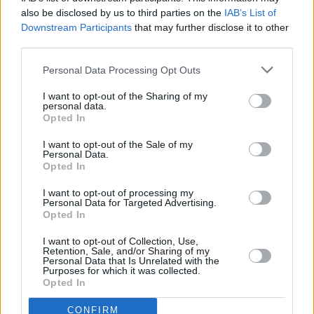
also be disclosed by us to third parties on the
IAB’s List of
Vybrané články
Downstream Participants
that may further disclose it to other
third parties.
Personal Data Processing Opt Outs
I want to opt-out of the Sharing of my
personal data.
Opted In
Prima sport - co nabídne v prvním
Kdy a kde bude Prima sport k
I want to opt-out of the Sale of my
Personal Data.
vysílacím týdnu
naladění na Skylinku
Opted In
I want to opt-out of processing my
Personal Data for Targeted Advertising.
Opted In
Parabola.cz
- web o satelitní, terestrické a kabelové televizi, © 2000–202
•
O webu parabola.cz
•
O souborech cookies
•
Inzerce
•
Kontakt
I want to opt-out of Collection, Use,
•
Dovolená u moře
•
Bazény
Retention, Sale, and/or Sharing of my
Personal Data that Is Unrelated with the
Purposes for which it was collected.
Opted In
CONFIRM