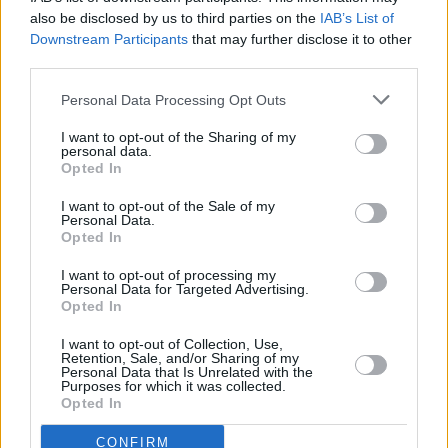
also be disclosed by us to third parties on the
IAB’s List of
Vybrané články
Downstream Participants
that may further disclose it to other
third parties.
Personal Data Processing Opt Outs
I want to opt-out of the Sharing of my
personal data.
Opted In
I want to opt-out of the Sale of my
Prima sport - co nabídne v prvním
Kdy a kde bude Prima sport k
Personal Data.
vysílacím týdnu
naladění na Skylinku
Opted In
I want to opt-out of processing my
Personal Data for Targeted Advertising.
Opted In
Parabola.cz
- web o satelitní, terestrické a kabelové televizi, © 2000–202
•
O webu parabola.cz
•
O souborech cookies
•
Inzerce
•
Kontakt
I want to opt-out of Collection, Use,
•
Dovolená u moře
•
Bazény
Retention, Sale, and/or Sharing of my
Personal Data that Is Unrelated with the
Purposes for which it was collected.
Opted In
CONFIRM