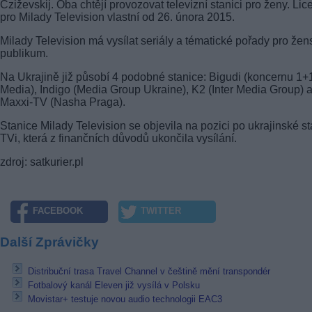
Cziževskij. Oba chtějí provozovat televizní stanici pro ženy. Lic
pro Milady Television vlastní od 26. února 2015.
Milady Television má vysílat seriály a tématické pořady pro žen
publikum.
Na Ukrajině již působí 4 podobné stanice: Bigudi (koncernu 1+
Media), Indigo (Media Group Ukraine), K2 (Inter Media Group) 
Maxxi-TV (Nasha Praga).
Stanice Milady Television se objevila na pozici po ukrajinské st
TVi, která z finančních důvodů ukončila vysílání.
zdroj: satkurier.pl
FACEBOOK
TWITTER
Další Zprávičky
Distribuční trasa Travel Channel v češtině mění transpondér
Fotbalový kanál Eleven již vysílá v Polsku
Movistar+ testuje novou audio technologii EAC3