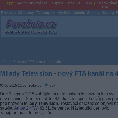
Tipy:
Sweet.tv slevový kód
Skylink
freeSAT
Telly
TV srovnávač
T/T2
Přehledy
ČS pakety
TV program
Vysílače
Galerie
Satelity
Katalog
P
Parabola.cz
Pátek, 7. srpna 2026, svátek má Lada
Milady Television - nový FTA kanál na
03.08.2015 12:50
| redakce |
tisk
Dne 1. srpna 2015 zahájila na ukrajinském televizním trhu vysíl
nová stanice. Společnost TeleMediaGrup spustila svůj první pro
pod názvem
Milady Television
. Testovací obrazec se objevil n
satelitu
Amos 2
4°W
) již 31. července. Následující den bylo
zahájeno pravidelné vysílání.