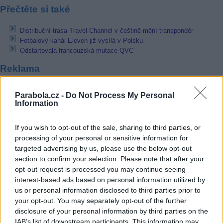
Přečtěte si také
Distribuční trasa Travel Channel v češtině mění transpondér
Fotbalový kanál Eleven již vysílá v Polsku
Odstartovala francouzská mutace QVC
Reklama
Pracovní nabídky
Parabola.cz -
Do Not Process My Personal
Information
06.08.2026 -
Bosch Powertrain s.r.o. Jihlava • CNC operátor• mzda 48
Kč • náborový bonus 50.000 Kč • příspěvek na ubytování (Jihlava, ok
Jihlava)
If you wish to opt-out of the sale, sharing to third parties, or
06.08.2026 -
Bosch Powertrain s.r.o. • montážní dělník • mzda 44.700
processing of your personal or sensitive information for
týdenní zálohy na mzdu 2.000 Kč (Jihlava, okres Jihlava)
targeted advertising by us, please use the below opt-out
06.08.2026 -
Bosch Powertrain s.r.o. Jihlava • práce ve skladu • mzda
section to confirm your selection. Please note that after your
48.400 Kč • náborový bonus 50.000 Kč • ubytování (Jihlava, okres Jih
opt-out request is processed you may continue seeing
06.08.2026 -
Bosch Powertrain s.r.o. Jihlava • střídač • mzda 48.400 
příspěvek na ubytování (Jihlava, okres Jihlava)
interest-based ads based on personal information utilized by
06.08.2026 -
Bosch Powertrain s.r.o. • seřizování strojů • mzda 48.400
us or personal information disclosed to third parties prior to
náborový bonus 100.000 Kč • ubytování (Jihlava, okres Jihlava)
your opt-out. You may separately opt-out of the further
... další nabídky zaměstnání
disclosure of your personal information by third parties on the
IAB’s list of downstream participants. This information may