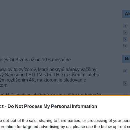
Ak
Ne
elevízii Biznis už od 10 € mesačne
delov televízorov, ktoré pokryjú nároky väčšiny
ový Samsung LED TV s Full HD rozlíšením, alebo
ým rozlíšením 4K, na ktorom je sledovanie
kom.
ovú HIFI zostavu zloženú zo sieťového prehrávača
lipsch, ktoré sú vhodné aj do vonkajších
n vnútorné priestory reštaurácií, barov, alebo
cz -
Do Not Process My Personal Information
to opt-out of the sale, sharing to third parties, or processing of your per
ového poplatku, ktorý zákazník zaplatí pri
sačného poplatku. Podmienkou pre získanie
formation for targeted advertising by us, please use the below opt-out s