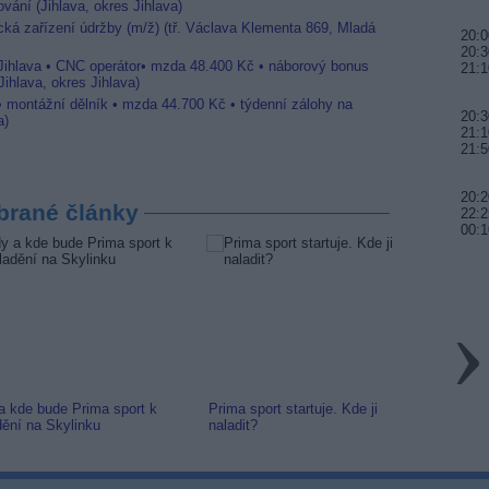
vání (Jihlava, okres Jihlava)
ická zařízení údržby (m/ž) (tř. Václava Klementa 869, Mladá
20:0
20:3
 Jihlava • CNC operátor• mzda 48.400 Kč • náborový bonus
21:1
ihlava, okres Jihlava)
 • montážní dělník • mzda 44.700 Kč • týdenní zálohy na
20:3
a)
21:1
21:5
20:
brané články
22:2
00:1
a kde bude Prima sport k
Prima sport startuje. Kde ji
Prima 
dění na Skylinku
naladit?
Naváže