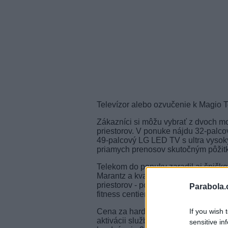
Televízor alebo ozvučenie k Magio T
Zákazníci si môžu vybrať z dvoch mo
priestorov. V ponuke nájdu 32-palc
49-palcový LG LED TV s ultra vysok
priamych prenosov skutočným pôžit
Telekom do ponuky zaradil aj špičk
Marantz a kvalitných reproduktorov K
priestorov - pomôžu tak ozvučiť niele
Parabola.
fitness centier, ale aj letné terasy.
If you wish 
Cena za hardvér sa skladá z jednoraz
aktivácii služby, a pravidelného me
sensitive in