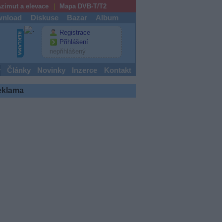
zimut a elevace
Mapa DVB-T/T2
nload
Diskuse
Bazar
Album
Registrace
Přihlášení
nepřihlášený
y
Články
Novinky
Inzerce
Kontakt
eklama