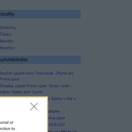
tuality
Zprávičky
Články
Novinky
Novinky+
přehlédněte
Skylink spustil nový Test kanál. Zřejmě pro
Prima sport
Oneplay zařadí Prima sport. Diváci uvidí i
zápas Sparty proti Lyonu
Prima sport odvysílá i odvetu Sparty v boji o
Ligu mistrů
Operátor Du převzal další multiplex
Antik TV potvrdil zařazení Prima sport
sonal or
Televisa Networks přešla na DVB-S2X
ection to
Talkshow 7 pádů Honzy Dědka se stěhuje na