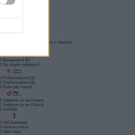
0 Královna Viktorie
5 Orel přistál
5 Instagram: trh marnosti
0 Mumie se vrací
5 Pacific Rim: Povstání
5 Policejní akademie 6: Město v obležení
5 Zákony vlka 2 (6)
0 Mordparta II (6)
0 Na vlastní nebezpečí
0 Profesionálové (3)
0 Profesionálové (4)
0 Duše jako kaviár
5 Sejdeme se na Cibulce
0 Sejdeme se na Cibulce
50 SeXoňa
0 Old Surehand
0 Neskoro večer
0 Sieň slávy