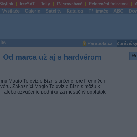
Skylink
freeSAT
Telly
TV srovnávač
Referenční frekvence
A
Vysílače
Galerie
Satelity
Katalog
Přijímače
ABC
Dow
lav
Parabola.cz
Zprávičk
s: Od marca už aj s hardvérom
R
rmu Magio Televízie Biznis určenej pre firemných
véru. Zákazníci Magio Televízie Biznis môžu k
zor, alebo ozvučenie podniku za mesačný poplatok.