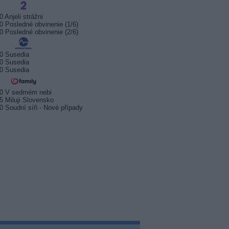
0 Anjeli strážni
0 Posledné obvinenie (1/6)
0 Posledné obvinenie (2/6)
0 Susedia
0 Susedia
0 Susedia
20 V sedmém nebi
5 Miluji Slovensko
0 Soudní síň - Nové případy
sport odstartuje 17. srpna.
Prima sport zahájí vysílání 17.
Arena S
 na stanici Sporty TV
srpna 2026
na Kana