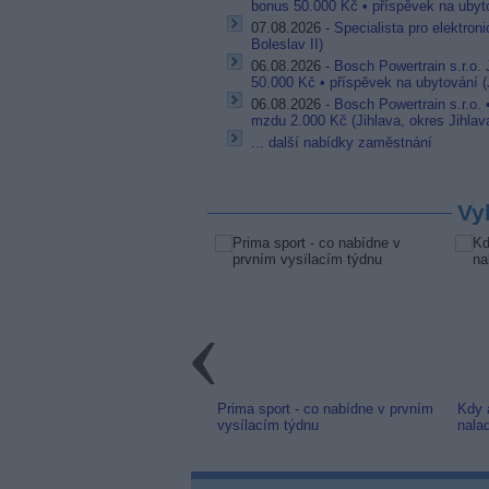
bonus 50.000 Kč • příspěvek na ubyto
07.08.2026 -
Specialista pro elektron
Boleslav II)
06.08.2026 -
Bosch Powertrain s.r.o.
50.000 Kč • příspěvek na ubytování (J
06.08.2026 -
Bosch Powertrain s.r.o.
mzdu 2.000 Kč (Jihlava, okres Jihlav
... další nabídky zaměstnání
Vy
link: Slovenská TV8 (TV
Prima sport - co nabídne v prvním
Kdy 
m) z nové frekvence
vysílacím týdnu
nala