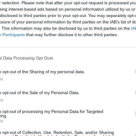
r selection. Please note that after your opt-out request is processed y
eing interest-based ads based on personal information utilized by us or
Jednorazový poplatok
Mesačný poplatok
disclosed to third parties prior to your opt-out. You may separately opt-
20 eur
10 eur
To
losure of your personal information by third parties on the IAB’s list of
50 eur
20 eur
. This information may also be disclosed by us to third parties on the
IA
50 eur
20 eur
Participants
that may further disclose it to other third parties.
ané licenčné práva televíznych staníc a umožňuje
erejných uzavretých priestoroch. Pomôže prilákať
vých zariadení, alebo spríjemniť čakanie klientov
l Data Processing Opt Outs
o opt-out of the Sharing of my personal data.
 atraktívnych TV kanálov. Základom je bohatá
zívnym obsahom a množstvom živých prenosov
In
 - len programy Digi Sport prinášajú v priemere
účasťou balíka je aj výber atraktívnych
o opt-out of the Sale of my Personal Data.
 dokumentárnych a spravodajských kanálov.
In
TV
litnú technológiu už za 25 € s DPH pri 24
vovanej službe si zákazník môže v závislosti od
to opt-out of processing my Personal Data for Targeted
Magio Boxy a pripojiť tak až tri televízory.
ing.
In
20:0
21:2
o opt-out of Collection, Use, Retention, Sale, and/or Sharing
22:0