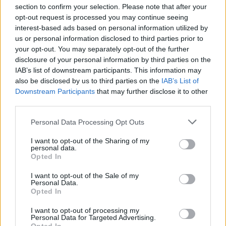
okres Jihlava)
section to confirm your selection. Please note that after your
07.08.2026 -
Specialista pro elektronická zařízení údržby (m/ž) (tř. Vá
opt-out request is processed you may continue seeing
Klementa 869, Mladá Boleslav II)
interest-based ads based on personal information utilized by
06.08.2026 -
Bosch Powertrain s.r.o. Jihlava • CNC operátor• mzda 48
us or personal information disclosed to third parties prior to
Kč • náborový bonus 50.000 Kč • příspěvek na ubytování (Jihlava, ok
Jihlava)
your opt-out. You may separately opt-out of the further
06.08.2026 -
Bosch Powertrain s.r.o. • montážní dělník • mzda 44.700
disclosure of your personal information by third parties on the
týdenní zálohy na mzdu 2.000 Kč (Jihlava, okres Jihlava)
IAB’s list of downstream participants. This information may
... další nabídky zaměstnání
also be disclosed by us to third parties on the
IAB’s List of
Downstream Participants
that may further disclose it to other
third parties.
Vybrané články
Personal Data Processing Opt Outs
I want to opt-out of the Sharing of my
personal data.
Opted In
I want to opt-out of the Sale of my
Personal Data.
Opted In
Prima sport - co nabídne v prvním
Kdy a kde bude Prima sport k
vysílacím týdnu
naladění na Skylinku
I want to opt-out of processing my
Personal Data for Targeted Advertising.