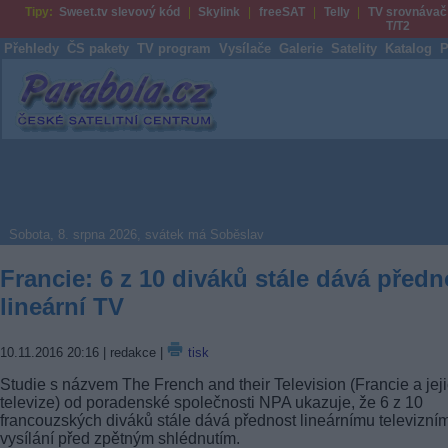
Tipy:
Sweet.tv slevový kód
Skylink
freeSAT
Telly
TV srovnávač
T/T2
Přehledy
ČS pakety
TV program
Vysílače
Galerie
Satelity
Katalog
P
Parabola.cz
Sobota, 8. srpna 2026, svátek má Soběslav
Francie: 6 z 10 diváků stále dává předn
lineární TV
10.11.2016 20:16
| redakce |
tisk
Studie s názvem The French and their Television (Francie a jej
televize) od poradenské společnosti NPA ukazuje, že 6 z 10
francouzských diváků stále dává přednost lineárnímu televizní
vysílání před zpětným shlédnutím.