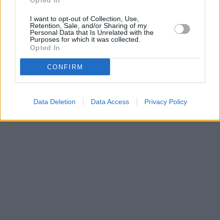
Opted In
Parabola.cz
- web o satelitní, terestrické a kabelové televizi, © 2000–202
I want to opt-out of Collection, Use,
•
O webu parabola.cz
•
O souborech cookies
•
Inzerce
•
Kontakt
Retention, Sale, and/or Sharing of my
•
Dovolená u moře
•
Bazény
Personal Data that Is Unrelated with the
Purposes for which it was collected.
Opted In
CONFIRM
Data Deletion
Data Access
Privacy Policy