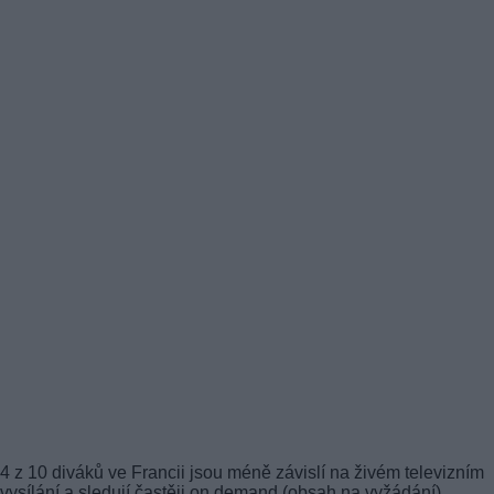
4 z 10 diváků ve Francii jsou méně závislí na živém televizním
vysílání a sledují častěji on demand (obsah na vyžádání).