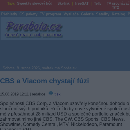
Tipy:
Sweet.tv slevový kód
Skylink
freeSAT
Telly
TV srovnávač
T/T2
Přehledy
ČS pakety
TV program
Vysílače
Galerie
Satelity
Katalog
P
Parabola.cz
Sobota, 8. srpna 2026, svátek má Soběslav
CBS a Viacom chystají fúzi
15.08.2019 12:11
| redakce |
tisk
Společnosti CBS Corp. a Viacom uzavřely konečnou dohodu o
sloučení svých podniků. Roční tržby nově vytvořené společnost
měly přesáhnout 28 miliard USD a společné portfolio značek b
zahrnovat mimo jiné CBS, The CW, CBS Sports, CBS News,
Showtime, Comedy Central, MTV, Nickelodeon, Paramount
Channel a VH1.