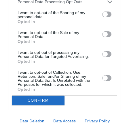
Vybrané články
Personal Data Processing Opt Outs
I want to opt-out of the Sharing of my
personal data.
Opted In
I want to opt-out of the Sale of my
Personal Data.
Opted In
I want to opt-out of processing my
Prima sport - co nabídne v prvním
Kdy a kde bude Prima sport k
Personal Data for Targeted Advertising.
vysílacím týdnu
naladění na Skylinku
Opted In
I want to opt-out of Collection, Use,
Retention, Sale, and/or Sharing of my
Parabola.cz
- web o satelitní, terestrické a kabelové televizi, © 2000–202
Personal Data that Is Unrelated with the
•
O webu parabola.cz
•
O souborech cookies
•
Inzerce
•
Kontakt
Purposes for which it was collected.
•
Dovolená u moře
•
Bazény
Opted In
CONFIRM
Data Deletion
Data Access
Privacy Policy