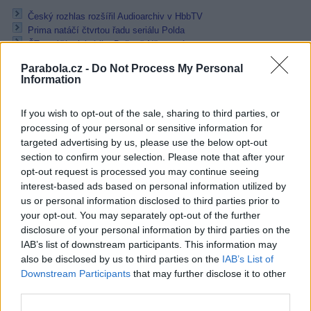
Český rozhlas rozšířil Audioarchiv v HbbTV
Prima natáčí čtvrtou řadu seriálu Polda
ČT natáčí minisérii o Boženě Němcové
Reklama
Parabola.cz -
Do Not Process My Personal
Information
Pracovní nabídky
If you wish to opt-out of the sale, sharing to third parties, or
processing of your personal or sensitive information for
07.08.2026 -
Bosch Powertrain s.r.o. Jihlava • linkový střídač • mzda
48.400 Kč • příspěvek na ubytování (Jihlava, okres Jihlava)
targeted advertising by us, please use the below opt-out
07.08.2026 -
Bosch Powertrain s.r.o. Jihlava • obsluha CNC strojů • 
section to confirm your selection. Please note that after your
48.400 Kč • náborový bonus 50.000 Kč • příspěvek na ubytování (Jihl
opt-out request is processed you may continue seeing
okres Jihlava)
interest-based ads based on personal information utilized by
07.08.2026 -
Specialista pro elektronická zařízení údržby (m/ž) (tř. Vá
Klementa 869, Mladá Boleslav II)
us or personal information disclosed to third parties prior to
06.08.2026 -
Bosch Powertrain s.r.o. Jihlava • CNC operátor• mzda 48
your opt-out. You may separately opt-out of the further
Kč • náborový bonus 50.000 Kč • příspěvek na ubytování (Jihlava, ok
disclosure of your personal information by third parties on the
Jihlava)
IAB’s list of downstream participants. This information may
06.08.2026 -
Bosch Powertrain s.r.o. • montážní dělník • mzda 44.700
týdenní zálohy na mzdu 2.000 Kč (Jihlava, okres Jihlava)
also be disclosed by us to third parties on the
IAB’s List of
... další nabídky zaměstnání
Downstream Participants
that may further disclose it to other
third parties.