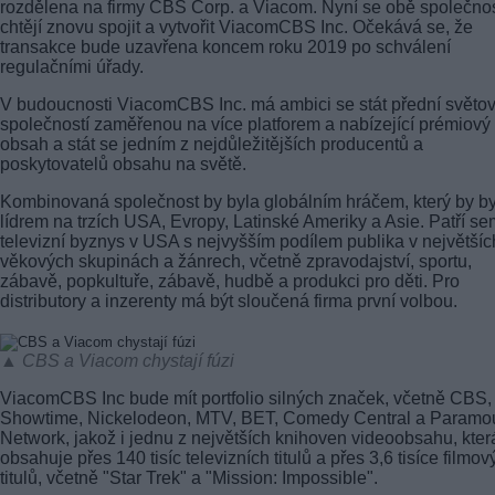
rozdělena na firmy CBS Corp. a Viacom. Nyní se obě společnos
chtějí znovu spojit a vytvořit ViacomCBS Inc. Očekává se, že
transakce bude uzavřena koncem roku 2019 po schválení
regulačními úřady.
V budoucnosti ViacomCBS Inc. má ambici se stát přední světo
společností zaměřenou na více platforem a nabízející prémiový
obsah a stát se jedním z nejdůležitějších producentů a
poskytovatelů obsahu na světě.
Kombinovaná společnost by byla globálním hráčem, který by by
lídrem na trzích USA, Evropy, Latinské Ameriky a Asie. Patří se
televizní byznys v USA s nejvyšším podílem publika v největšíc
věkových skupinách a žánrech, včetně zpravodajství, sportu,
zábavě, popkultuře, zábavě, hudbě a produkci pro děti. Pro
distributory a inzerenty má být sloučená firma první volbou.
▲ CBS a Viacom chystají fúzi
ViacomCBS Inc bude mít portfolio silných značek, včetně CBS,
Showtime, Nickelodeon, MTV, BET, Comedy Central a Paramo
Network, jakož i jednu z největších knihoven videoobsahu, kter
obsahuje přes 140 tisíc televizních titulů a přes 3,6 tisíce filmov
titulů, včetně "Star Trek" a "Mission: Impossible".