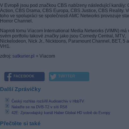
V Evropě jsou pod značkou CBS nabízeny následující kanály:
Action, CBS Drama, CBS Europa, CBS Justice, CBS Reality. V
toho ve spolupráci se společností AMC Networks provozuje stan
Horror Channel.
Naproti tomu Viacom International Media Networks (VIMN) má 
svém portfoliu takové značky jako jsou Comedy Central, MTV,
Nickelodeon, Nick Jr., Nicktoons, Paramount Channel, BET, 5 a
VH1.
zdroj:
satkurier.pl
+ Viacom
FACEBOOK
TWITTER
Další Zprávičky
Český rozhlas rozšířil Audioarchiv v HbbTV
Nalaďte se na DVB-T2 v síti RS8
42E: Zpravodajský kanál Haber Global HD volně do Evropy
Přečtěte si také