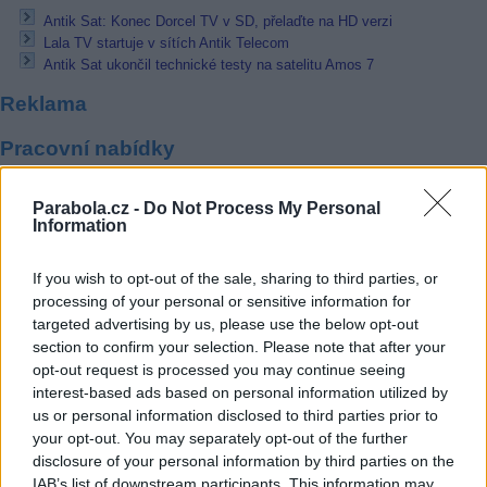
Antik Sat: Konec Dorcel TV v SD, přelaďte na HD verzi
Lala TV startuje v sítích Antik Telecom
Antik Sat ukončil technické testy na satelitu Amos 7
Reklama
Pracovní nabídky
07.08.2026 -
Bosch Powertrain s.r.o. Jihlava • linkový střídač • mzda
Parabola.cz -
Do Not Process My Personal
48.400 Kč • příspěvek na ubytování (Jihlava, okres Jihlava)
Information
07.08.2026 -
Bosch Powertrain s.r.o. Jihlava • obsluha CNC strojů • 
48.400 Kč • náborový bonus 50.000 Kč • příspěvek na ubytování (Jihl
okres Jihlava)
If you wish to opt-out of the sale, sharing to third parties, or
07.08.2026 -
Specialista pro elektronická zařízení údržby (m/ž) (tř. Vá
processing of your personal or sensitive information for
Klementa 869, Mladá Boleslav II)
targeted advertising by us, please use the below opt-out
06.08.2026 -
Bosch Powertrain s.r.o. Jihlava • CNC operátor• mzda 48
Kč • náborový bonus 50.000 Kč • příspěvek na ubytování (Jihlava, ok
section to confirm your selection. Please note that after your
Jihlava)
opt-out request is processed you may continue seeing
06.08.2026 -
Bosch Powertrain s.r.o. • montážní dělník • mzda 44.700
interest-based ads based on personal information utilized by
týdenní zálohy na mzdu 2.000 Kč (Jihlava, okres Jihlava)
us or personal information disclosed to third parties prior to
... další nabídky zaměstnání
your opt-out. You may separately opt-out of the further
disclosure of your personal information by third parties on the
IAB’s list of downstream participants. This information may