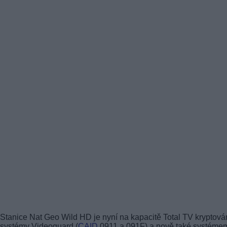
Stanice Nat Geo Wild HD je nyní na kapacitě Total TV kryptov
systémy Videoguard (
CAID
0911 a 091F) a nově také systéme