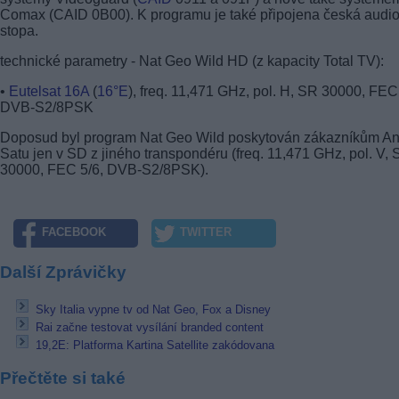
Comax (CAID 0B00). K programu je také připojena česká audi
stopa.
technické parametry - Nat Geo Wild HD (z kapacity Total TV):
•
Eutelsat 16A
(
16°E
), freq. 11,471 GHz, pol. H, SR 30000, FEC
DVB-S2/8PSK
Doposud byl program Nat Geo Wild poskytován zákazníkům An
Satu jen v SD z jiného transpondéru (freq. 11,471 GHz, pol. V,
30000, FEC 5/6, DVB-S2/8PSK).
FACEBOOK
TWITTER
Další Zprávičky
Sky Italia vypne tv od Nat Geo, Fox a Disney
Rai začne testovat vysílání branded content
19,2E: Platforma Kartina Satellite zakódovana
Přečtěte si také