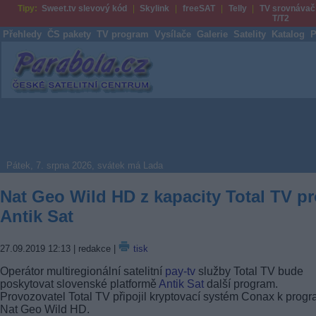
Tipy:
Sweet.tv slevový kód
Skylink
freeSAT
Telly
TV srovnávač
T/T2
Přehledy
ČS pakety
TV program
Vysílače
Galerie
Satelity
Katalog
P
Parabola.cz
Pátek, 7. srpna 2026, svátek má Lada
Nat Geo Wild HD z kapacity Total TV p
Antik Sat
27.09.2019 12:13
| redakce |
tisk
Operátor multiregionální satelitní
pay-tv
služby Total TV bude
poskytovat slovenské platformě
Antik Sat
další program.
Provozovatel Total TV připojil kryptovací systém Conax k prog
Nat Geo Wild HD.