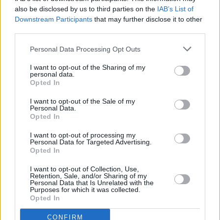
Vybrané články
also be disclosed by us to third parties on the
IAB’s List of
Downstream Participants
that may further disclose it to other
third parties.
Personal Data Processing Opt Outs
I want to opt-out of the Sharing of my
personal data.
Opted In
Prima sport - co nabídne v prvním
Kdy a kde bude Prima sport k
vysílacím týdnu
naladění na Skylinku
I want to opt-out of the Sale of my
Personal Data.
Opted In
I want to opt-out of processing my
Personal Data for Targeted Advertising.
Opted In
Parabola.cz
- web o satelitní, terestrické a kabelové televizi, © 2000–202
•
O webu parabola.cz
•
O souborech cookies
•
Inzerce
•
Kontakt
I want to opt-out of Collection, Use,
•
Dovolená u moře
•
Bazény
Retention, Sale, and/or Sharing of my
Personal Data that Is Unrelated with the
Purposes for which it was collected.
Opted In
CONFIRM