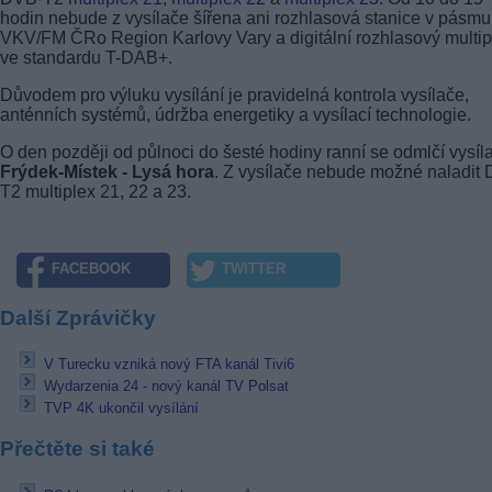
hodin nebude z vysílače šířena ani rozhlasová stanice v pásmu
VKV/FM ČRo Region Karlovy Vary a digitální rozhlasový multip
ve standardu T-DAB+.
Důvodem pro výluku vysílání je pravidelná kontrola vysílače,
anténních systémů, údržba energetiky a vysílací technologie.
O den později od půlnoci do šesté hodiny ranní se odmlčí vysíl
Frýdek-Místek - Lysá hora
. Z vysílače nebude možné naladit
T2 multiplex 21, 22 a 23.
FACEBOOK
TWITTER
Další Zprávičky
V Turecku vzniká nový FTA kanál Tivi6
Wydarzenia 24 - nový kanál TV Polsat
TVP 4K ukončil vysílání
Přečtěte si také