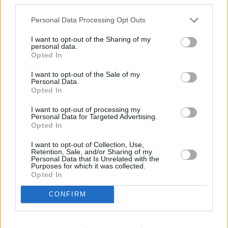
Personal Data Processing Opt Outs
I want to opt-out of the Sharing of my
personal data.
Opted In
I want to opt-out of the Sale of my
Personal Data.
Prima sport - co nabídne v prvním
Kdy a kde bude Prima sport k
Opted In
vysílacím týdnu
naladění na Skylinku
I want to opt-out of processing my
Personal Data for Targeted Advertising.
Opted In
Parabola.cz
- web o satelitní, terestrické a kabelové televizi, © 2000–202
•
O webu parabola.cz
•
O souborech cookies
•
Inzerce
•
Kontakt
•
Dovolená u moře
•
Bazény
I want to opt-out of Collection, Use,
Retention, Sale, and/or Sharing of my
Personal Data that Is Unrelated with the
Purposes for which it was collected.
Opted In
CONFIRM