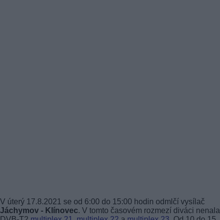
V úterý 17.8.2021 se od 6:00 do 15:00 hodin odmlčí vysílač
Jáchymov - Klínovec
. V tomto časovém rozmezí diváci nenala
DVB-T2
multiplex 21
,
multiplex 22
a
multiplex 23
. Od 10 do 15