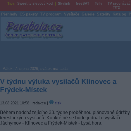
Tipy:
Sweet.tv slevový kód
Skylink
freeSAT
Telly
TV srovnávač
T/T2
Přehledy
ČS pakety
TV program
Vysílače
Galerie
Satelity
Katalog
P
Parabola.cz
Pátek, 7. srpna 2026, svátek má Lada
V týdnu výluka vysílačů Klínovec a
Frýdek-Místek
13.08.2021 10:58
| redakce |
tisk
Během nadcházejícího 33. týdne proběhnou plánované údržby
terestrických vysílačů. Konkrétně se bude jednat o vysílače
Jáchymov - Klínovec a Frýdek-Místek - Lysá hora.