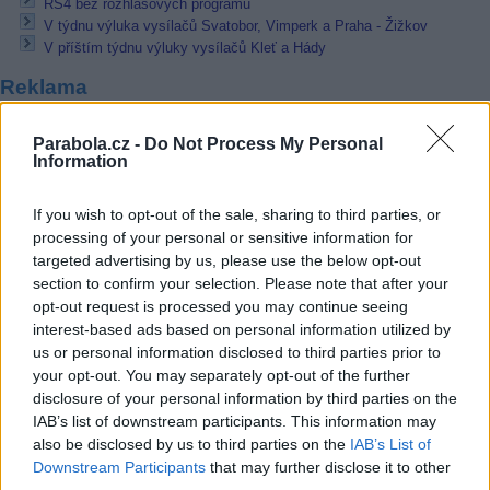
RS4 bez rozhlasových programů
V týdnu výluka vysílačů Svatobor, Vimperk a Praha - Žižkov
V příštím týdnu výluky vysílačů Kleť a Hády
Reklama
Pracovní nabídky
Parabola.cz -
Do Not Process My Personal
Information
07.08.2026 -
Bosch Powertrain s.r.o. Jihlava • linkový střídač • mzda
48.400 Kč • příspěvek na ubytování (Jihlava, okres Jihlava)
If you wish to opt-out of the sale, sharing to third parties, or
07.08.2026 -
Bosch Powertrain s.r.o. Jihlava • obsluha CNC strojů • 
48.400 Kč • náborový bonus 50.000 Kč • příspěvek na ubytování (Jihl
processing of your personal or sensitive information for
okres Jihlava)
targeted advertising by us, please use the below opt-out
07.08.2026 -
Specialista pro elektronická zařízení údržby (m/ž) (tř. Vá
section to confirm your selection. Please note that after your
Klementa 869, Mladá Boleslav II)
opt-out request is processed you may continue seeing
06.08.2026 -
Bosch Powertrain s.r.o. Jihlava • CNC operátor• mzda 48
Kč • náborový bonus 50.000 Kč • příspěvek na ubytování (Jihlava, ok
interest-based ads based on personal information utilized by
Jihlava)
us or personal information disclosed to third parties prior to
06.08.2026 -
Bosch Powertrain s.r.o. • montážní dělník • mzda 44.700
your opt-out. You may separately opt-out of the further
týdenní zálohy na mzdu 2.000 Kč (Jihlava, okres Jihlava)
disclosure of your personal information by third parties on the
... další nabídky zaměstnání
IAB’s list of downstream participants. This information may
also be disclosed by us to third parties on the
IAB’s List of
Downstream Participants
that may further disclose it to other
Vybrané články
third parties.