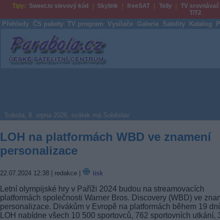
Tipy:
Sweet.tv slevový kód
Skylink
freeSAT
Telly
TV srovnávač
T/T2
Přehledy
ČS pakety
TV program
Vysílače
Galerie
Satelity
Katalog
P
Parabola.cz
Sobota, 8. srpna 2026, svátek má Soběslav
LOH na platformách WBD ve znamení
personalizace
22.07.2024 12:38
| redakce |
tisk
Letní olympijské hry v Paříži 2024 budou na streamovacích
platformách společnosti Warner Bros. Discovery (WBD) ve zna
personalizace. Divákům v Evropě na platformách během 19 dn
LOH nabídne všech 10 500 sportovců, 762 sportovních utkání, 