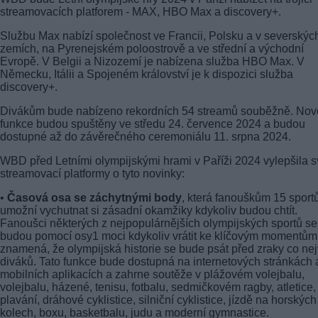
streamovacích platforem - MAX, HBO Max a discovery+.
Službu Max nabízí společnost ve Francii, Polsku a v severskýc
zemích, na Pyrenejském poloostrově a ve střední a východní
Evropě. V Belgii a Nizozemí je nabízena služba HBO Max. V
Německu, Itálii a Spojeném království je k dispozici služba
discovery+.
Divákům bude nabízeno rekordních 54 streamů souběžně. Nov
funkce budou spuštěny ve středu 24. července 2024 a budou
dostupné až do závěrečného ceremoniálu 11. srpna 2024.
WBD před Letními olympijskými hrami v Paříži 2024 vylepšila 
streamovací platformy o tyto novinky:
•
Časová osa se záchytnými body
, která fanouškům 15 sport
umožní vychutnat si zásadní okamžiky kdykoliv budou chtít.
Fanoušci některých z nejpopulárnějších olympijských sportů se
budou pomocí osy1 moci kdykoliv vrátit ke klíčovým momentům
znamená, že olympijská historie se bude psát před zraky co nej
diváků. Tato funkce bude dostupná na internetových stránkách 
mobilních aplikacích a zahrne soutěže v plážovém volejbalu,
volejbalu, házené, tenisu, fotbalu, sedmičkovém ragby, atletice,
plavání, dráhové cyklistice, silniční cyklistice, jízdě na horských
kolech, boxu, basketbalu, judu a moderní gymnastice.