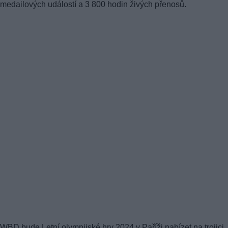
medailových událostí a 3 800 hodin živých přenosů.
WBD bude Letní olympijské hry 2024 v Paříži nabízet na trojici