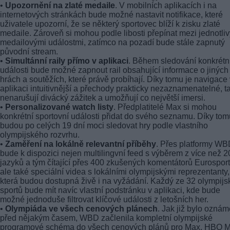
•
Upozornění na zlaté medaile
. V mobilních aplikacích i na
internetových stránkách bude možné nastavit notifikace, které
uživatele upozorní, že se některý sportovec blíží k zisku zlaté
medaile. Zároveň si mohou podle libosti přepínat mezi jednotli
medailovými událostmi, zatímco na pozadí bude stále zapnutý
původní stream.
•
Simultánní raily přímo v aplikaci
. Během sledování konkrétn
události bude možné zapnout rail obsahující informace o jiných
hrách a soutěžích, které právě probíhají. Díky tomu je navigace 
aplikaci intuitivnější a přechody prakticky nezaznamenatelné, t
nenarušují divácký zážitek a umožňují co největší imersi.
•
Personalizované watch listy
. Předplatitelé Max si mohou
konkrétní sportovní události přidat do svého seznamu. Díky tom
budou po celých 19 dní moci sledovat hry podle vlastního
olympijského rozvrhu.
•
Zaměření na lokálně relevantní příběhy
. Přes platformy W
bude k dispozici nejen multilingvní feed s výběrem z více než 2
jazyků a tým čítající přes 400 zkušených komentátorů Eurosport
ale také speciální videa s lokálními olympijskými reprezentanty,
která budou dostupná živě i na vyžádání. Každý ze 32 olympijs
sportů bude mít navíc vlastní podstránku v aplikaci, kde bude
možné jednoduše filtrovat klíčové události z letošních her.
•
Olympiáda ve všech cenových plánech
. Jak již bylo ozná
před nějakým časem, WBD začlenila kompletní olympijské
programové schéma do všech cenových plánů pro Max, HBO M