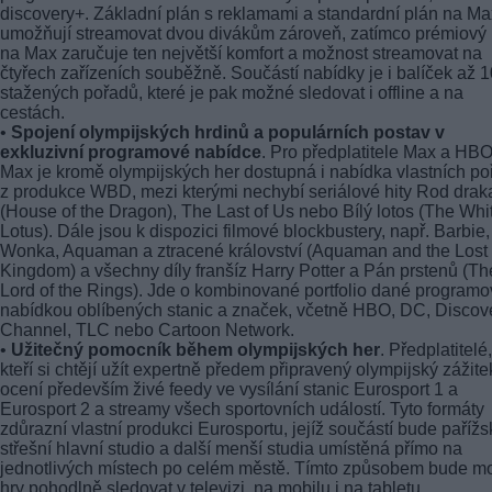
discovery+. Základní plán s reklamami a standardní plán na Ma
umožňují streamovat dvou divákům zároveň, zatímco prémiový 
na Max zaručuje ten největší komfort a možnost streamovat na
čtyřech zařízeních souběžně. Součástí nabídky je i balíček až 
stažených pořadů, které je pak možné sledovat i offline a na
cestách.
•
Spojení olympijských hrdinů a populárních postav v
exkluzivní programové nabídce
. Pro předplatitele Max a HB
Max je kromě olympijských her dostupná i nabídka vlastních p
z produkce WBD, mezi kterými nechybí seriálové hity Rod drak
(House of the Dragon), The Last of Us nebo Bílý lotos (The Whi
Lotus). Dále jsou k dispozici filmové blockbustery, např. Barbie,
Wonka, Aquaman a ztracené království (Aquaman and the Lost
Kingdom) a všechny díly franšíz Harry Potter a Pán prstenů (Th
Lord of the Rings). Jde o kombinované portfolio dané program
nabídkou oblíbených stanic a značek, včetně HBO, DC, Discov
Channel, TLC nebo Cartoon Network.
•
Užitečný pomocník během olympijských her
. Předplatitelé,
kteří si chtějí užít expertně předem připravený olympijský zážite
ocení především živé feedy ve vysílání stanic Eurosport 1 a
Eurosport 2 a streamy všech sportovních událostí. Tyto formáty
zdůrazní vlastní produkci Eurosportu, jejíž součástí bude pařížs
střešní hlavní studio a další menší studia umístěná přímo na
jednotlivých místech po celém městě. Tímto způsobem bude m
hry pohodlně sledovat v televizi, na mobilu i na tabletu.