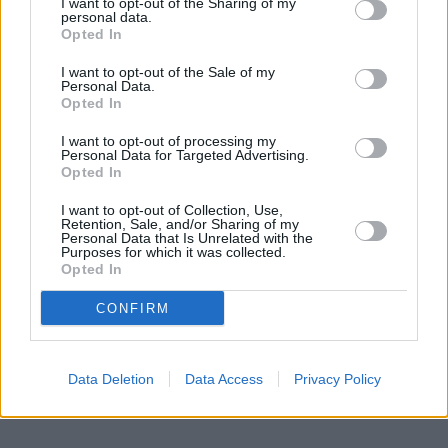
I want to opt-out of the Sharing of my
... další nabídky zaměstnání
personal data.
Opted In
Vybrané články
I want to opt-out of the Sale of my
Personal Data.
Opted In
I want to opt-out of processing my
Personal Data for Targeted Advertising.
Opted In
I want to opt-out of Collection, Use,
Retention, Sale, and/or Sharing of my
Personal Data that Is Unrelated with the
Purposes for which it was collected.
Prima sport - co nabídne v prvním
Kdy a kde bude Prima sport k
vysílacím týdnu
naladění na Skylinku
Opted In
CONFIRM
Parabola.cz
- web o satelitní, terestrické a kabelové televizi, © 2000–202
•
O webu parabola.cz
•
O souborech cookies
•
Inzerce
•
Kontakt
•
Dovolená u moře
•
Bazény
Data Deletion
Data Access
Privacy Policy