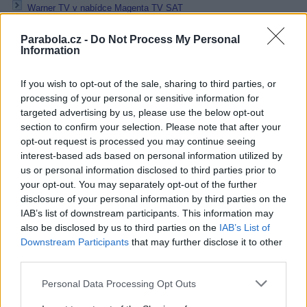
Warner TV v nabídce Magenta TV SAT
Přečtěte si také
Parabola.cz -
Do Not Process My Personal
Information
Star Trek: Fenomén od 17. srpna jen na SkyShowtime
V úterý výluka vysílače Sušice - Svatobor
If you wish to opt-out of the sale, sharing to third parties, or
CANAL+ v srpnu: Série F.B.I. či Zoey a její pozoruhodný playlist
processing of your personal or sensitive information for
targeted advertising by us, please use the below opt-out
Reklama
section to confirm your selection. Please note that after your
Pracovní nabídky
opt-out request is processed you may continue seeing
interest-based ads based on personal information utilized by
us or personal information disclosed to third parties prior to
07.08.2026 -
Bosch Powertrain s.r.o. Jihlava • linkový střídač • mzda
48.400 Kč • příspěvek na ubytování (Jihlava, okres Jihlava)
your opt-out. You may separately opt-out of the further
07.08.2026 -
Bosch Powertrain s.r.o. Jihlava • obsluha CNC strojů • 
disclosure of your personal information by third parties on the
48.400 Kč • náborový bonus 50.000 Kč • příspěvek na ubytování (Jihl
IAB’s list of downstream participants. This information may
okres Jihlava)
also be disclosed by us to third parties on the
IAB’s List of
07.08.2026 -
Specialista pro elektronická zařízení údržby (m/ž) (tř. Vá
Klementa 869, Mladá Boleslav II)
Downstream Participants
that may further disclose it to other
06.08.2026 -
Bosch Powertrain s.r.o. Jihlava • CNC operátor• mzda 48
third parties.
Kč • náborový bonus 50.000 Kč • příspěvek na ubytování (Jihlava, ok
Jihlava)
Personal Data Processing Opt Outs
06.08.2026 -
Bosch Powertrain s.r.o. • montážní dělník • mzda 44.700
týdenní zálohy na mzdu 2.000 Kč (Jihlava, okres Jihlava)