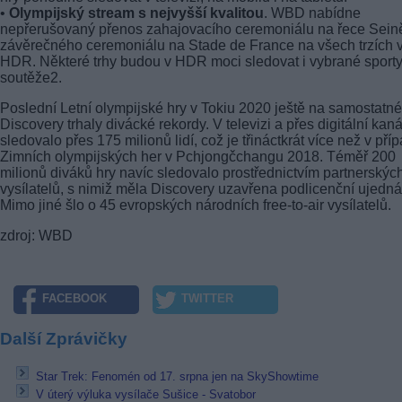
•
Olympijský stream s nejvyšší kvalitou
. WBD nabídne
nepřerušovaný přenos zahajovacího ceremoniálu na řece Seině
závěrečného ceremoniálu na Stade de France na všech trzích 
HDR. Některé trhy budou v HDR moci sledovat i vybrané sporty
soutěže2.
Poslední Letní olympijské hry v Tokiu 2020 ještě na samostatné
Discovery trhaly divácké rekordy. V televizi a přes digitální kaná
sledovalo přes 175 milionů lidí, což je třináctkrát více než v pří
Zimních olympijských her v Pchjongčchangu 2018. Téměř 200
milionů diváků hry navíc sledovalo prostřednictvím partnerskýc
vysílatelů, s nimiž měla Discovery uzavřena podlicenční ujedná
Mimo jiné šlo o 45 evropských národních free-to-air vysílatelů.
zdroj: WBD
FACEBOOK
TWITTER
Další Zprávičky
Star Trek: Fenomén od 17. srpna jen na SkyShowtime
V úterý výluka vysílače Sušice - Svatobor