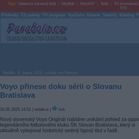
Tipy:
Sweet.tv slevový kód
Skylink
freeSAT
Telly
TV srovnávač
T/T2
Přehledy
ČS pakety
TV program
Vysílače
Galerie
Satelity
Katalog
P
Parabola.cz
Neděle, 9. srpna 2026, svátek má Roman
Voyo přinese doku sérii o Slovanu
Bratislava
16.05.2025 14:51
| redakce |
tisk
Nový slovenský Voyo Originál nabídne unikátní pohled za opp
legendárního fotbalového kluku ŠK Slovan Bratislava, který si
aktuálně vybojoval historický sedmý ligový titul v řadě.