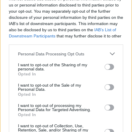
06.08.2026 -
Bosch Powertrain s.r.o. • montážní dělník • mzda 44.700
us or personal information disclosed to third parties prior to
týdenní zálohy na mzdu 2.000 Kč (Jihlava, okres Jihlava)
your opt-out. You may separately opt-out of the further
06.08.2026 -
Bosch Powertrain s.r.o. Jihlava • práce ve skladu • mzda
disclosure of your personal information by third parties on the
48.400 Kč • náborový bonus 50.000 Kč • ubytování (Jihlava, okres Jih
IAB’s list of downstream participants. This information may
... další nabídky zaměstnání
also be disclosed by us to third parties on the
IAB’s List of
Downstream Participants
that may further disclose it to other
Vybrané články
third parties.
Personal Data Processing Opt Outs
I want to opt-out of the Sharing of my
personal data.
Opted In
I want to opt-out of the Sale of my
Personal Data.
Opted In
Prima sport - co nabídne v prvním
Kdy a kde bude Prima sport k
vysílacím týdnu
naladění na Skylinku
I want to opt-out of processing my
Personal Data for Targeted Advertising.
Opted In
Parabola.cz
- web o satelitní, terestrické a kabelové televizi, © 2000–202
I want to opt-out of Collection, Use,
•
O webu parabola.cz
•
O souborech cookies
•
Inzerce
•
Kontakt
Retention, Sale, and/or Sharing of my
•
Dovolená u moře
•
Bazény