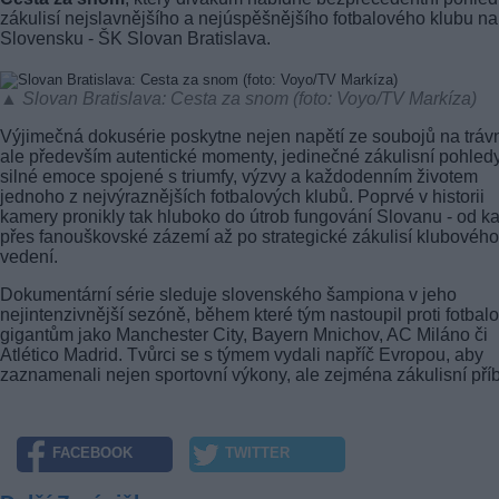
zákulisí nejslavnějšího a nejúspěšnějšího fotbalového klubu na
Slovensku - ŠK Slovan Bratislava.
▲ Slovan Bratislava: Cesta za snom (foto: Voyo/TV Markíza)
Výjimečná dokusérie poskytne nejen napětí ze soubojů na trávn
ale především autentické momenty, jedinečné zákulisní pohled
silné emoce spojené s triumfy, výzvy a každodenním životem
jednoho z nejvýraznějších fotbalových klubů. Poprvé v historii
kamery pronikly tak hluboko do útrob fungování Slovanu - od k
přes fanouškovské zázemí až po strategické zákulisí klubového
vedení.
Dokumentární série sleduje slovenského šampiona v jeho
nejintenzivnější sezóně, během které tým nastoupil proti fotba
gigantům jako Manchester City, Bayern Mnichov, AC Miláno či
Atlético Madrid. Tvůrci se s týmem vydali napříč Evropou, aby
zaznamenali nejen sportovní výkony, ale zejména zákulisní pří
FACEBOOK
TWITTER