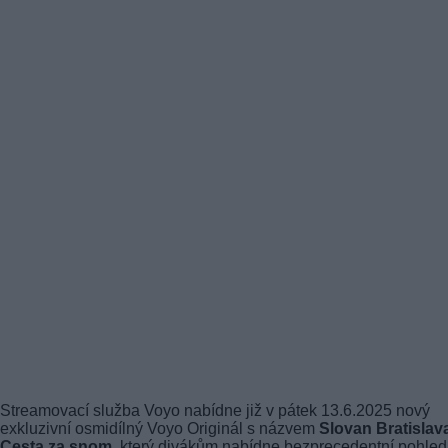
Streamovací služba Voyo nabídne již v pátek 13.6.2025 nový
exkluzivní osmidílný Voyo Originál s názvem
Slovan Bratislav
Cesta za snom
, který divákům nabídne bezprecedentní pohled