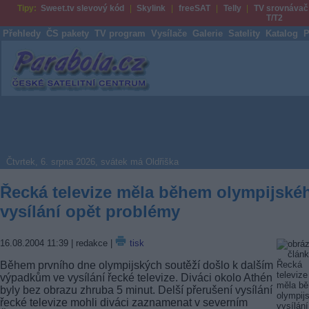
Tipy:
Sweet.tv slevový kód
Skylink
freeSAT
Telly
TV srovnávač
T/T2
Přehledy
ČS pakety
TV program
Vysílače
Galerie
Satelity
Katalog
P
Parabola.cz
Čtvrtek, 6. srpna 2026, svátek má Oldřiška
Řecká televize měla během olympijské
vysílání opět problémy
16.08.2004 11:39
| redakce |
tisk
Během prvního dne olympijských soutěží došlo k dalším
výpadkům ve vysílání řecké televize. Diváci okolo Athén
byly bez obrazu zhruba 5 minut. Delší přerušení vysílání
řecké televize mohli diváci zaznamenat v severním