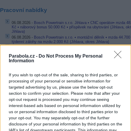
Pracovní nabídky
06.08.2026 -
Bosch Powertrain s.r.o. Jihlava • CNC operátor• mzda 48
Kč • náborový bonus 50.000 Kč • příspěvek na ubytování (Jihlava, ok
Jihlava)
06.08.2026 -
Bosch Powertrain s.r.o. • montážní dělník • mzda 44.700
týdenní zálohy na mzdu 2.000 Kč (Jihlava, okres Jihlava)
06.08.2026 -
Bosch Powertrain s.r.o. Jihlava • práce ve skladu • mzda
48.400 Kč • náborový bonus 50.000 Kč • ubytování (Jihlava, okres Jih
Parabola.cz -
Do Not Process My Personal
06.08.2026 -
Bosch Powertrain s.r.o. Jihlava • střídač • mzda 48.400 
Information
příspěvek na ubytování (Jihlava, okres Jihlava)
06.08.2026 -
Bosch Powertrain s.r.o. • seřizování strojů • mzda 48.400
náborový bonus 100.000 Kč • ubytování (Jihlava, okres Jihlava)
If you wish to opt-out of the sale, sharing to third parties, or
... další nabídky zaměstnání
processing of your personal or sensitive information for
targeted advertising by us, please use the below opt-out
section to confirm your selection. Please note that after your
Vybrané články
opt-out request is processed you may continue seeing
interest-based ads based on personal information utilized by
us or personal information disclosed to third parties prior to
your opt-out. You may separately opt-out of the further
disclosure of your personal information by third parties on the
IAB’s list of downstream participants. This information may