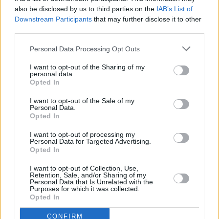
also be disclosed by us to third parties on the
IAB’s List of
Downstream Participants
that may further disclose it to other
third parties.
Prima sport - co nabídne v prvním
Kdy a kde bude Prima sport k
vysílacím týdnu
naladění na Skylinku
Personal Data Processing Opt Outs
I want to opt-out of the Sharing of my
personal data.
Opted In
I want to opt-out of the Sale of my
Personal Data.
Opted In
I want to opt-out of processing my
Personal Data for Targeted Advertising.
Opted In
Parabola.cz
- web o satelitní, terestrické a kabelové televizi, © 2000–202
•
O webu parabola.cz
•
O souborech cookies
•
Inzerce
•
Kontakt
I want to opt-out of Collection, Use,
•
Dovolená u moře
•
Bazény
Retention, Sale, and/or Sharing of my
Personal Data that Is Unrelated with the
Purposes for which it was collected.
Opted In
CONFIRM