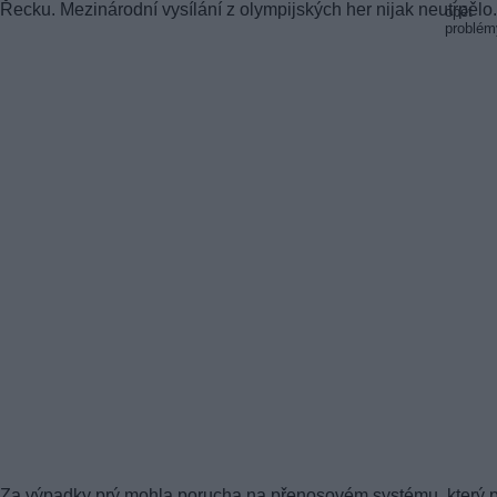
Řecku. Mezinárodní vysílání z olympijských her nijak neutrpělo.
Za výpadky prý mohla porucha na přenosovém systému, který 