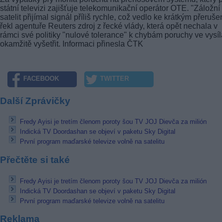
státní televizi zajišťuje telekomunikační operátor OTE. "Záložní
satelit přijímal signál příliš rychle, což vedlo ke krátkým přeruše
řekl agentuře Reuters zdroj z řecké vlády, která opět nechala v
rámci své politiky "nulové tolerance" k chybám poruchy ve vysíl
okamžitě vyšetřit. Informaci přinesla ČTK
FACEBOOK
TWITTER
Další Zprávičky
Fredy Ayisi je tretím členom poroty šou TV JOJ Dievča za milión
Indická TV Doordashan se objeví v paketu Sky Digital
První program maďarské televize volně na satelitu
Přečtěte si také
Fredy Ayisi je tretím členom poroty šou TV JOJ Dievča za milión
Indická TV Doordashan se objeví v paketu Sky Digital
První program maďarské televize volně na satelitu
Reklama