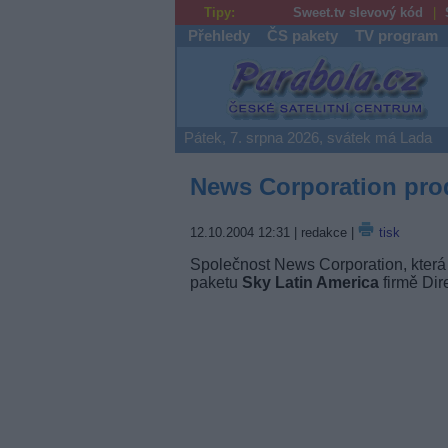
Tipy:
Sweet.tv slevový kód
Přehledy
ČS pakety
TV program
Parabola.cz
Pátek, 7. srpna 2026, svátek má Lada
News Corporation prod
12.10.2004 12:31
| redakce |
tisk
Společnost News Corporation, která 
paketu
Sky Latin America
firmě Dir