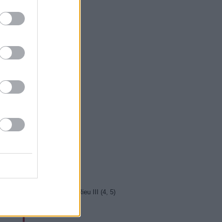
5 Vyprávěj
5 Všechnopárty
0 Hercule Poirot
0 Bez motivu
5 Smrt na Nilu
00 Ohněm a mečem (2/2)
0 Lítá v tom
5 Farma Česko II (28)
5 Kriminálka Miami VIII (13)
5 Máme rádi Česko
0 Máme rádi Česko
0 Ano, šéfe!
10 Bomber
5 Police Story: V pasti
0 Maigret (36)
5 Vítejte ve světě Andrého Rieu III (4, 5)
0 Emmanuella (2)
10 SeXoňa