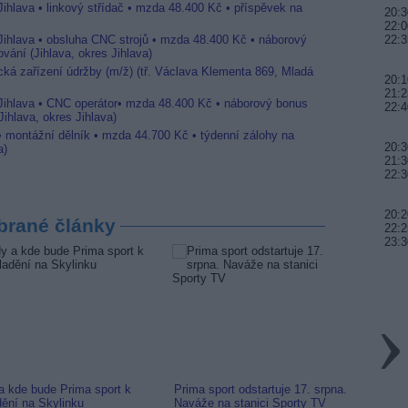
Jihlava • linkový střídač • mzda 48.400 Kč • příspěvek na
20:3
22:0
 Jihlava • obsluha CNC strojů • mzda 48.400 Kč • náborový
22:3
vání (Jihlava, okres Jihlava)
ická zařízení údržby (m/ž) (tř. Václava Klementa 869, Mladá
20:1
21:2
 Jihlava • CNC operátor• mzda 48.400 Kč • náborový bonus
22:4
ihlava, okres Jihlava)
 • montážní dělník • mzda 44.700 Kč • týdenní zálohy na
20:3
a)
21:3
22:3
20:2
brané články
22:2
23:3
a kde bude Prima sport k
Prima sport odstartuje 17. srpna.
Prima 
dění na Skylinku
Naváže na stanici Sporty TV
naladi