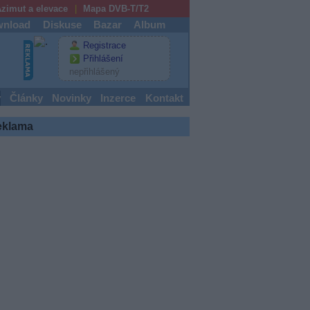
zimut a elevace
Mapa DVB-T/T2
nload
Diskuse
Bazar
Album
Registrace
Přihlášení
nepřihlášený
y
Články
Novinky
Inzerce
Kontakt
eklama