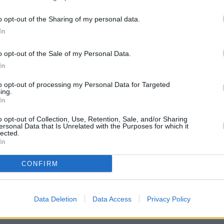
 34% akcií DirecTV patří Fox Entertainment Group,
20:1
tion. (satkurier.pl)
21:0
o opt-out of the Sharing of my personal data.
22:0
In
R
20:0
o opt-out of the Sale of my Personal Data.
21:4
00:
In
20:2
to opt-out of processing my Personal Data for Targeted
22:3
ing.
23:5
 Viasat History končí v systému Viaccess1
In
o opt-out of Collection, Use, Retention, Sale, and/or Sharing
20:1
ersonal Data that Is Unrelated with the Purposes for which it
22:0
lected.
23:5
In
20:
 Viasat History končí v systému Viaccess1
CONFIRM
22:1
00:3
20:0
Data Deletion
Data Access
Privacy Policy
21:4
23: