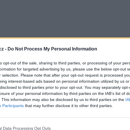
cz -
Do Not Process My Personal Information
merica přinese Murdochově firmě 579 mln dolarů.
y Liberty Media ve Sky Brazil, čímž získá všechy
to opt-out of the sale, sharing to third parties, or processing of your per
 Sky Brazil a DirecTV Brazil.
formation for targeted advertising by us, please use the below opt-out s
í Sky Mexico. DirecTV získá rovněž akcie Sky
r selection. Please note that after your opt-out request is processed y
eing interest-based ads based on personal information utilized by us or
disclosed to third parties prior to your opt-out. You may separately opt-
odkoupením podílů ve zbývajících zemí Latinské
losure of your personal information by third parties on the IAB’s list of
ta Rica a oblasti Karibského moře. Pokud dojde k
. This information may also be disclosed by us to third parties on the
IA
rickou digitální platformou.
Participants
that may further disclose it to other third parties.
 velký zájem o
pay-tv
. V Argentině, kde došlo k
m o digitální a kabelovou televizi.
TV
 kraji Latinské Ameriky a Karibiku. Má okolo 1,5
l Data Processing Opt Outs