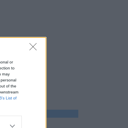
sonal or
ection to
ou may
 personal
out of the
 downstream
B’s List of
 program