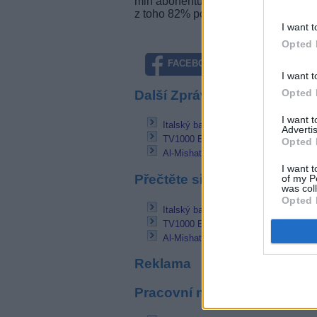
mln abonentů ve 28 zemích regionu.
z toho 82% podíl vlastní News Corpora
I want t
Opted 
FACEBOOK
TWITTE
I want t
Opted 
Další Zprávičky
I want 
Italský basketbal v rukou Sky Italia
Advertis
TV1000 East, Viasat Explorer East a
Opted 
Al-Mishat - nový TV kanál z Kuvajtu
I want t
Přečtěte si také
of my P
was col
Opted 
Italský basketbal v rukou Sky Italia
TV1000 East, Viasat Explorer East a
Al-Mishat - nový TV kanál z Kuvajtu
Reklama
Pracovní nabídky