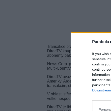
Parabola.
Transakce prodeje akcií Sky Latin A
DirecTV koupí od News Corp. i podíl
If you wish 
abonenty paketu. Dohoda umožní fúzi
sensitive in
News Corp. prodá DirectTV 15% akci
confirm you
Multi-Country Partners.
continue se
information 
DirecTV uvažuje i nad eventuálním 
further disc
Ameriky: Argentině, Venezuele, Puer
participants
transakcím, stane se DirecTV paname
Downstream 
V oblasti střední Ameriky není příliš
velké hospodářské krizi, ovlivnil záje
DirecTV je lídrem placené televize v
Persona