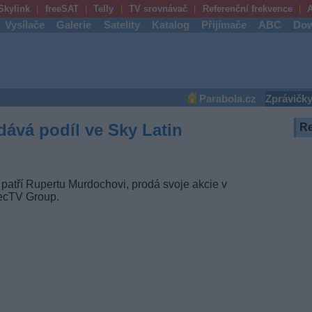
Skylink
freeSAT
Telly
TV srovnávač
Referenční frekvence
A
Vysílače
Galerie
Satelity
Katalog
Přijímače
ABC
Dow
Parabola.cz
Zprávičk
ává podíl ve Sky Latin
R
patří Rupertu Murdochovi, prodá svoje akcie v
ecTV Group.