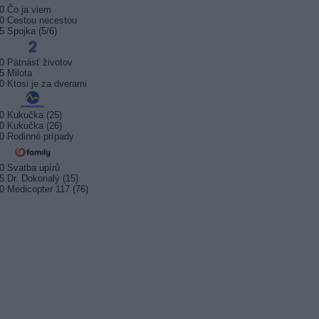
0 Čo ja viem
0 Cestou necestou
5 Spojka (5/6)
0 Pätnásť životov
5 Milota
0 Ktosi je za dverami
0 Kukučka (25)
0 Kukučka (26)
0 Rodinné prípady
0 Svatba upírů
5 Dr. Dokonalý (15)
0 Medicopter 117 (76)
sport startuje. Kde ji
Prima sport zahájí vysílání 17.
Arena S
t?
srpna 2026
na Kana