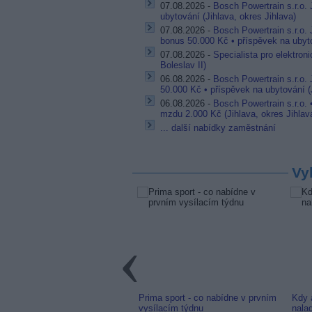
07.08.2026 -
Bosch Powertrain s.r.o. 
ubytování (Jihlava, okres Jihlava)
07.08.2026 -
Bosch Powertrain s.r.o.
bonus 50.000 Kč • příspěvek na ubyto
07.08.2026 -
Specialista pro elektron
Boleslav II)
06.08.2026 -
Bosch Powertrain s.r.o.
50.000 Kč • příspěvek na ubytování (J
06.08.2026 -
Bosch Powertrain s.r.o.
mzdu 2.000 Kč (Jihlava, okres Jihlav
... další nabídky zaměstnání
Vy
link: Slovenská TV8 (TV
Prima sport - co nabídne v prvním
Kdy 
m) z nové frekvence
vysílacím týdnu
nala