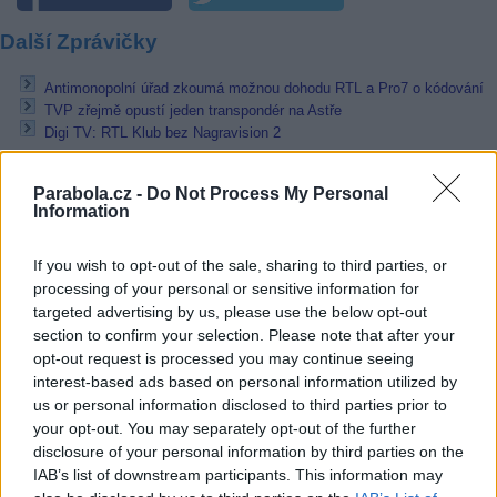
Další Zprávičky
Antimonopolní úřad zkoumá možnou dohodu RTL a Pro7 o kódování
TVP zřejmě opustí jeden transpondér na Astře
Digi TV: RTL Klub bez Nagravision 2
Přečtěte si také
Parabola.cz -
Do Not Process My Personal
Information
Film+ odvysílá v exkluzivní TV premiéře Pokoj v duši
ČT HD: Bratrstvo neohrožených v nativním HD rozlišení
If you wish to opt-out of the sale, sharing to third parties, or
Animax před změnou loga
processing of your personal or sensitive information for
Reklama
targeted advertising by us, please use the below opt-out
section to confirm your selection. Please note that after your
Pracovní nabídky
opt-out request is processed you may continue seeing
interest-based ads based on personal information utilized by
06.08.2026 -
Hledáme montážní skupiny I jednotlivce pro montáž ván
us or personal information disclosed to third parties prior to
výzdoby (Slovenská republika, Maďarsko)
your opt-out. You may separately opt-out of the further
06.08.2026 -
Měřící technik - elektro (Okres Prachatice)
disclosure of your personal information by third parties on the
05.08.2026 -
Zámečník / Mechanik (Praha - východ)
IAB’s list of downstream participants. This information may
05.08.2026 -
Manažer/ka pro mezinárodní spolupráci (Suchdol, Praha)