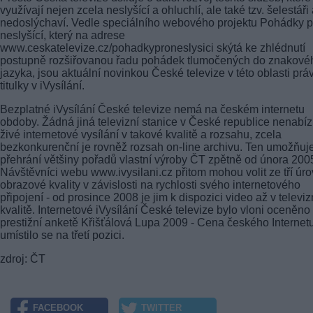
využívají nejen zcela neslyšící a ohluchlí, ale také tzv. šelestáři
nedoslýchaví. Vedle speciálního webového projektu Pohádky p
neslyšící, který na adrese
www.ceskatelevize.cz/pohadkyproneslysici skýtá ke zhlédnutí
postupně rozšiřovanou řadu pohádek tlumočených do znakové
jazyka, jsou aktuální novinkou České televize v této oblasti prá
titulky v iVysílání.
Bezplatné iVysílání České televize nemá na českém internetu
obdoby. Žádná jiná televizní stanice v České republice nenabíz
živé internetové vysílání v takové kvalitě a rozsahu, zcela
bezkonkurenční je rovněž rozsah on-line archivu. Ten umožňuj
přehrání většiny pořadů vlastní výroby ČT zpětně od února 200
Návštěvníci webu www.ivysilani.cz přitom mohou volit ze tří úro
obrazové kvality v závislosti na rychlosti svého internetového
připojení - od prosince 2008 je jim k dispozici video až v televiz
kvalitě. Internetové iVysílání České televize bylo vloni oceněno
prestižní anketě Křišťálová Lupa 2009 - Cena českého Internetu
umístilo se na třetí pozici.
zdroj: ČT
FACEBOOK
TWITTER