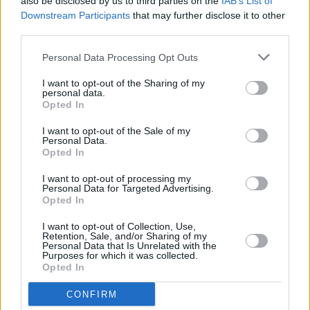
also be disclosed by us to third parties on the
IAB’s List of
05.08.2026 -
Technik kontroly (Plzeň - sever)
Downstream Participants
that may further disclose it to other
... další nabídky zaměstnání
third parties.
Personal Data Processing Opt Outs
Vybrané články
I want to opt-out of the Sharing of my
personal data.
Opted In
I want to opt-out of the Sale of my
Personal Data.
Opted In
I want to opt-out of processing my
Prima sport - co nabídne v prvním
Kdy a kde bude Prima sport k
Personal Data for Targeted Advertising.
vysílacím týdnu
naladění na Skylinku
Opted In
I want to opt-out of Collection, Use,
Retention, Sale, and/or Sharing of my
Personal Data that Is Unrelated with the
Parabola.cz
- web o satelitní, terestrické a kabelové televizi, © 2000–202
Purposes for which it was collected.
•
O webu parabola.cz
•
O souborech cookies
•
Inzerce
•
Kontakt
Opted In
•
Dovolená u moře
•
Bazény
CONFIRM