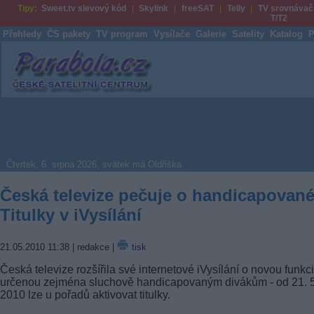
Tipy:
Sweet.tv slevový kód
Skylink
freeSAT
Telly
TV srovnávač
T/T2
Přehledy
ČS pakety
TV program
Vysílače
Galerie
Satelity
Katalog
P
Parabola.cz
Čtvrtek, 6. srpna 2026, svátek má Oldřiška
Česká televize pečuje o handicapované
Titulky v iVysílání
21.05.2010 11:38
| redakce |
tisk
Česká televize rozšířila své internetové iVysílání o novou funkci
určenou zejména sluchově handicapovaným divákům - od 21. 5
2010 lze u pořadů aktivovat titulky.