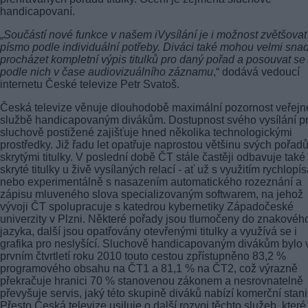
handicapovaní.
„
Součástí nové funkce v našem iVysílání je i možnost zvětšovat
písmo podle individuální potřeby. Diváci také mohou velmi sna
procházet kompletní výpis titulků pro daný pořad a posouvat se
podle nich v čase audiovizuálního záznamu
,“ dodává vedoucí
internetu České televize Petr Svatoš.
Česká televize věnuje dlouhodobě maximální pozornost veřejn
službě handicapovaným divákům. Dostupnost svého vysílání p
sluchově postižené zajišťuje hned několika technologickými
prostředky. Již řadu let opatřuje naprostou většinu svých pořad
skrytými titulky. V poslední době ČT stále častěji odbavuje také
skryté titulky u živě vysílaných relací - ať už s využitím rychlopís
nebo experimentálně s nasazením automatického rozeznání a
zápisu mluveného slova specializovaným softwarem, na jehož
vývoji ČT spolupracuje s katedrou kybernetiky Západočeské
univerzity v Plzni. Některé pořady jsou tlumočeny do znakovéh
jazyka, další jsou opatřovány otevřenými titulky a využívá se i
grafika pro neslyšící. Sluchově handicapovaným divákům bylo 
prvním čtvrtletí roku 2010 touto cestou zpřístupněno 83,2 %
programového obsahu na ČT1 a 81,1 % na ČT2, což výrazně
překračuje hranici 70 % stanovenou zákonem a nesrovnatelně
převyšuje servis, jaký této skupině diváků nabízí komerční stani
Přesto Česká televize usiluje o další rozvoj těchto služeb, které