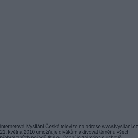
Internetové iVysílání České televize na adrese www.ivysilani.c
21. května 2010 umožňuje divákům aktivovat téměř u všech
přehrávaných pořadů titulky. Ocení je zejména sluchově