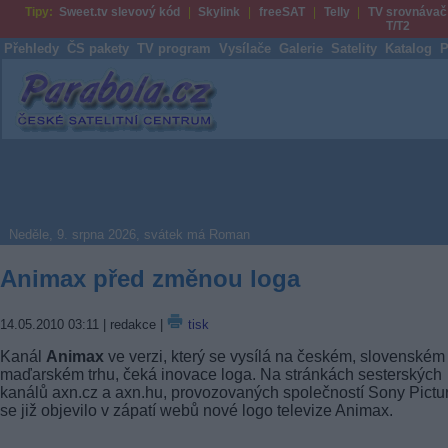
Tipy:
Sweet.tv slevový kód
Skylink
freeSAT
Telly
TV srovnávač
T/T2
Přehledy
ČS pakety
TV program
Vysílače
Galerie
Satelity
Katalog
P
Parabola.cz
Neděle, 9. srpna 2026, svátek má Roman
Animax před změnou loga
14.05.2010 03:11
| redakce |
tisk
Kanál
Animax
ve verzi, který se vysílá na českém, slovenském
maďarském trhu, čeká inovace loga. Na stránkách sesterských
kanálů axn.cz a axn.hu, provozovaných společností Sony Pictu
se již objevilo v zápatí webů nové logo televize Animax.