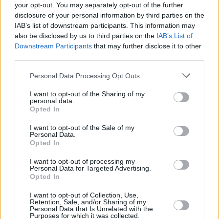
your opt-out. You may separately opt-out of the further
06.08.2026 -
Bosch Powertrain s.r.o. Jihlava • práce ve skladu • mzda
48.400 Kč • náborový bonus 50.000 Kč • ubytování (Jihlava, okres Jih
disclosure of your personal information by third parties on the
... další nabídky zaměstnání
IAB’s list of downstream participants. This information may
also be disclosed by us to third parties on the
IAB’s List of
Downstream Participants
that may further disclose it to other
Vybrané články
third parties.
Personal Data Processing Opt Outs
I want to opt-out of the Sharing of my
personal data.
Opted In
I want to opt-out of the Sale of my
Personal Data.
Opted In
Prima sport - co nabídne v prvním
Kdy a kde bude Prima sport k
vysílacím týdnu
naladění na Skylinku
I want to opt-out of processing my
Personal Data for Targeted Advertising.
Opted In
Parabola.cz
- web o satelitní, terestrické a kabelové televizi, © 2000–202
•
O webu parabola.cz
•
O souborech cookies
•
Inzerce
•
Kontakt
I want to opt-out of Collection, Use,
•
Dovolená u moře
•
Bazény
Retention, Sale, and/or Sharing of my
Personal Data that Is Unrelated with the
Purposes for which it was collected.