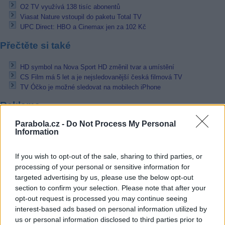
O2 TV využívá 138 tisíc abonentů
Viasat Nature vstoupil do paketu Total TV
UPC Direct: HBO a Cinemax jen za 102 Kč
Přečtěte si také
HD symbol na Nova Sport HD změnil tvar a umístění
CS Film má 5 let a je nejsledovanější česká filmová TV
TV Óčko je možné sledovat na mobilech iPhone
Reklama
Parabola.cz -
Do Not Process My Personal
Pracovní nabídky
Information
07.08.2026 -
Bosch Powertrain s.r.o. Jihlava • linkový střídač • mzda
48.400 Kč • příspěvek na ubytování (Jihlava, okres Jihlava)
If you wish to opt-out of the sale, sharing to third parties, or
07.08.2026 -
Bosch Powertrain s.r.o. Jihlava • obsluha CNC strojů • 
processing of your personal or sensitive information for
48.400 Kč • náborový bonus 50.000 Kč • příspěvek na ubytování (Jihl
targeted advertising by us, please use the below opt-out
okres Jihlava)
section to confirm your selection. Please note that after your
06.08.2026 -
Bosch Powertrain s.r.o. Jihlava • CNC operátor• mzda 48
Kč • náborový bonus 50.000 Kč • příspěvek na ubytování (Jihlava, ok
opt-out request is processed you may continue seeing
Jihlava)
interest-based ads based on personal information utilized by
06.08.2026 -
Bosch Powertrain s.r.o. • montážní dělník • mzda 44.700
us or personal information disclosed to third parties prior to
týdenní zálohy na mzdu 2.000 Kč (Jihlava, okres Jihlava)