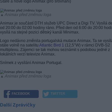
Staré a nové logo Animax (pro srovnání)
▲ Animax před změnou loga
Animax je součástí DTH služeb UPC Direct a Digi TV. Vysílá 
od 20:00 do 02:00 hodiny ráno. Před den od 6:00 do 20:00 hod
vysílá na stejné pozici dětský kanál Minimax.
Logo nedávno změnila portugalská mutace Animax. Ta se vysíl
stále volně na satelitu
Atlantic Bird 1
(12,5°W) v rámci DVB-S2
multiplexu. Zájemci se tak mohou seznámit s podobou jedné z
lokálních verzí televize Animax.
Snímek z vysílání Animax Portugal.
▲ Animax před změnou loga
FACEBOOK
TWITTER
Další Zprávičky