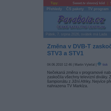
Tipy:
Sweet.tv slevový kód
Přehledy
ČS pakety
TV program
Parabola.cz
Pátek, 7. srpna 2026, svátek má Lada
Změna v DVB-T zaskoči
STV3 a STV1
04.06.2010 12:46
| Martin Vyleťal |
tisk
Nečekaná změna v programové nab
zaskočila všechny televizní diváky. Z
šampionátu z Jižní Afriky. Nejvíce p
nahrazena TV Markíza.