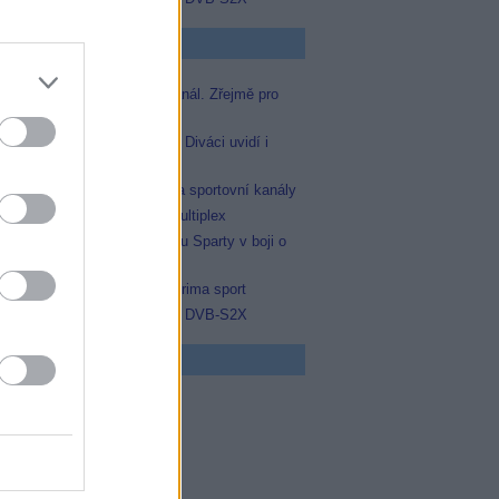
p Zprávičky
Skylink spustil nový Test kanál. Zřejmě pro
Prima sport
Oneplay zařadí Prima sport. Diváci uvidí i
zápas Sparty proti Lyonu
AMC získala licence pro dva sportovní kanály
Operátor Du převzal další multiplex
Prima sport odvysílá i odvetu Sparty v boji o
Ligu mistrů
Antik TV potvrdil zařazení Prima sport
Televisa Networks přešla na DVB-S2X
 program
5 Vyprávěj
5 Všechnopárty
0 Hercule Poirot