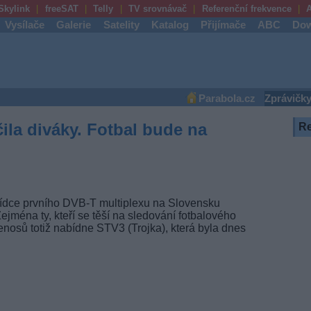
Skylink
freeSAT
Telly
TV srovnávač
Referenční frekvence
A
Vysílače
Galerie
Satelity
Katalog
Přijímače
ABC
Dow
Parabola.cz
Zprávičk
la diváky. Fotbal bude na
R
ídce prvního
DVB-T
multiplexu na Slovensku
ejména ty, kteří se těší na sledování fotbalového
řenosů totiž nabídne STV3 (Trojka), která byla dnes