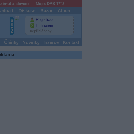
zimut a elevace
Mapa DVB-T/T2
nload
Diskuse
Bazar
Album
Registrace
Přihlášení
nepřihlášený
y
Články
Novinky
Inzerce
Kontakt
eklama