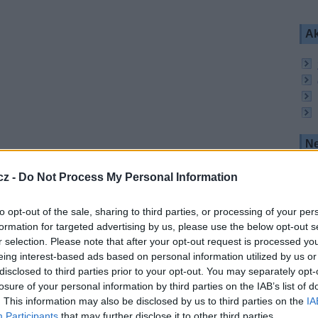
Ak
Ne
cz -
Do Not Process My Personal Information
23. týdnu pouze dva přenosy z MS ve fotbale
dalších 20 přímých přenosů, záznamů a repríz
V3).
to opt-out of the sale, sharing to third parties, or processing of your per
formation for targeted advertising by us, please use the below opt-out s
vých přenosů i v dalším týdnu. Ve 24. týdnu
h 70 přímých přenosů, záznamů a opakování bude
r selection. Please note that after your opt-out request is processed y
eing interest-based ads based on personal information utilized by us or
disclosed to third parties prior to your opt-out. You may separately opt-
1 utkání z MS ve fotbale. Trojka jich přinese 64.
losure of your personal information by third parties on the IAB’s list of
přímé přenosy, záznamy a reprízy utkání.
. This information may also be disclosed by us to third parties on the
IA
ní době snaží koncentrovat atraktivní sportovní
Participants
that may further disclose it to other third parties.