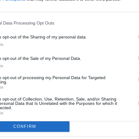
portovní přenosy vysílá obvykle na Trojce. Bude
V2 žádný přenos z fotbalového šampionátu
To
l Data Processing Opt Outs
o opt-out of the Sharing of my personal data.
R
In
o opt-out of the Sale of my Personal Data.
rního kanálu
In
.6.
ences Corporation
to opt-out of processing my Personal Data for Targeted
ing.
In
o opt-out of Collection, Use, Retention, Sale, and/or Sharing
TV
s prostorovým zvukem
ersonal Data that Is Unrelated with the Purposes for which it
lected.
 kanálu
In
na MS ve fotbale
20:1
21:0
CONFIRM
22:0