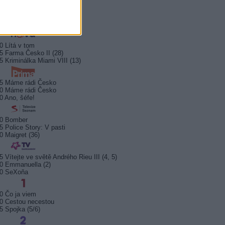
0 Bez motivu
5 Smrt na Nilu
00 Ohněm a mečem (2/2)
0 Lítá v tom
5 Farma Česko II (28)
5 Kriminálka Miami VIII (13)
5 Máme rádi Česko
0 Máme rádi Česko
0 Ano, šéfe!
10 Bomber
5 Police Story: V pasti
0 Maigret (36)
5 Vítejte ve světě Andrého Rieu III (4, 5)
0 Emmanuella (2)
10 SeXoňa
0 Čo ja viem
0 Cestou necestou
5 Spojka (5/6)