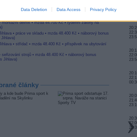
20:0
Data Deletion
Data Access
Privacy Policy
21:4
 Jihlava • CNC operátor• mzda 48.400 Kč • náborový bonus
00:
ihlava, okres Jihlava)
 • montážní dělník • mzda 44.700 Kč • týdenní zálohy na
a)
20:2
22:3
 Jihlava • práce ve skladu • mzda 48.400 Kč • náborový bonus
23:5
 Jihlava)
Jihlava • střídač • mzda 48.400 Kč • příspěvek na ubytování
20:1
• seřizování strojů • mzda 48.400 Kč • náborový bonus
22:0
s Jihlava)
23:5
20:
22:1
00:3
brané články
20:0
21:4
23:
20:3
22:0
22:3