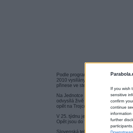
Parabola.
Podle programových plánů budou ve 
2010 vysílány na Jednotce (STV1), 
přinese ve stejném týdnu Trojka (ST
If you wish 
sensitive in
Na Jednotce zůstane minimum fotbalo
odvysílá živě jen 8 zápasů. Dalšíc
confirm you
opět na Trojce.
continue se
information 
V 25. týdnu je na STV1 naplánováno 1
further disc
Opět jsou do tohoto čísla započteny 
participants
Slovenská televize (STV) se v posled
Downstream 