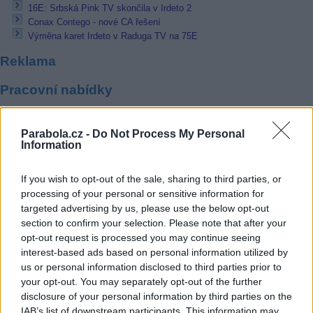
16E: Srbská Pink TV skončila v Irdeto 2
Conax Contego - nové CA řešení
Výměna karet Irdeto v Raduga TV na 75E
Reklama
Pracovní nabídky
06.08.2026 -
Bosch Powertrain s.r.o. Jihlava • CNC operátor• mzda 48
Kč • náborový bonus 50.000 Kč • příspěvek na ubytování (Jihlava, ok
Parabola.cz -
Do Not Process My Personal
Jihlava)
Information
06.08.2026 -
Bosch Powertrain s.r.o. • montážní dělník • mzda 44.700
týdenní zálohy na mzdu 2.000 Kč (Jihlava, okres Jihlava)
If you wish to opt-out of the sale, sharing to third parties, or
06.08.2026 -
Bosch Powertrain s.r.o. Jihlava • práce ve skladu • mzda
48.400 Kč • náborový bonus 50.000 Kč • ubytování (Jihlava, okres Jih
processing of your personal or sensitive information for
06.08.2026 -
Bosch Powertrain s.r.o. Jihlava • střídač • mzda 48.400 
targeted advertising by us, please use the below opt-out
příspěvek na ubytování (Jihlava, okres Jihlava)
section to confirm your selection. Please note that after your
06.08.2026 -
Bosch Powertrain s.r.o. • seřizování strojů • mzda 48.400
opt-out request is processed you may continue seeing
náborový bonus 100.000 Kč • ubytování (Jihlava, okres Jihlava)
interest-based ads based on personal information utilized by
... další nabídky zaměstnání
us or personal information disclosed to third parties prior to
your opt-out. You may separately opt-out of the further
Vybrané články
disclosure of your personal information by third parties on the
IAB’s list of downstream participants. This information may