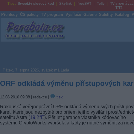
Tipy:
Sweet.tv slevový kód
Skylink
freeSAT
Telly
TV srovnávač
T/T2
Přehledy
ČS pakety
TV program
Vysílače
Galerie
Satelity
Katalog
P
Parabola.cz
Pátek, 7. srpna 2026, svátek má Lada
ORF odkládá výměnu přístupových kar
12.08.2010 09:38
| redakce |
tisk
Rakouská veřejnoprávní ORF odkládá výměnu svých přístupov
karet, které jsou nezbytné pro příjem jejího vysílání prostřednic
satelitu Astra (
19,2°E
). Pět let garance vlastníka kódovacího
systému CryptoWorks vypršela a karty je nutné vyměnit za nové