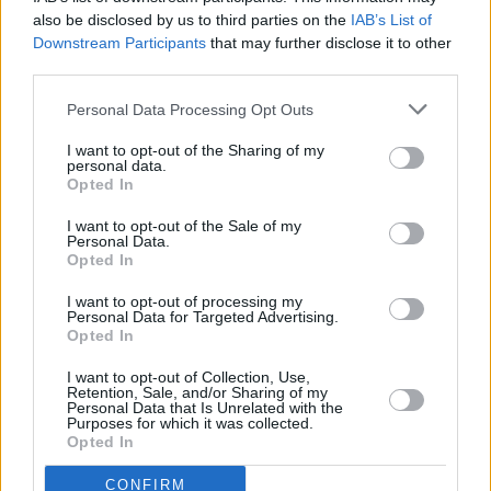
also be disclosed by us to third parties on the
IAB’s List of
Downstream Participants
that may further disclose it to other
third parties.
Personal Data Processing Opt Outs
I want to opt-out of the Sharing of my
personal data.
Prima sport - co nabídne v prvním
Kdy a kde bude Prima sport k
Opted In
vysílacím týdnu
naladění na Skylinku
I want to opt-out of the Sale of my
Personal Data.
Opted In
I want to opt-out of processing my
Personal Data for Targeted Advertising.
Opted In
Parabola.cz
- web o satelitní, terestrické a kabelové televizi, © 2000–202
•
O webu parabola.cz
•
O souborech cookies
•
Inzerce
•
Kontakt
I want to opt-out of Collection, Use,
•
Dovolená u moře
•
Bazény
Retention, Sale, and/or Sharing of my
Personal Data that Is Unrelated with the
Purposes for which it was collected.
Opted In
CONFIRM