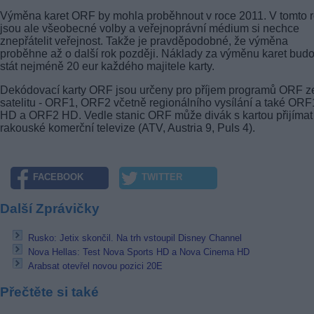
Výměna karet ORF by mohla proběhnout v roce 2011. V tomto 
jsou ale všeobecné volby a veřejnoprávní médium si nechce
znepřátelit veřejnost. Takže je pravděpodobné, že výměna
proběhne až o další rok později. Náklady za výměnu karet bud
stát nejméně 20 eur každého majitele karty.
Dekódovací karty ORF jsou určeny pro příjem programů ORF z
satelitu - ORF1, ORF2 včetně regionálního vysílání a také ORF
HD a ORF2 HD. Vedle stanic ORF může divák s kartou přijímat
rakouské komerční televize (ATV, Austria 9, Puls 4).
FACEBOOK
TWITTER
Další Zprávičky
Rusko: Jetix skončil. Na trh vstoupil Disney Channel
Nova Hellas: Test Nova Sports HD a Nova Cinema HD
Arabsat otevřel novou pozici 20E
Přečtěte si také