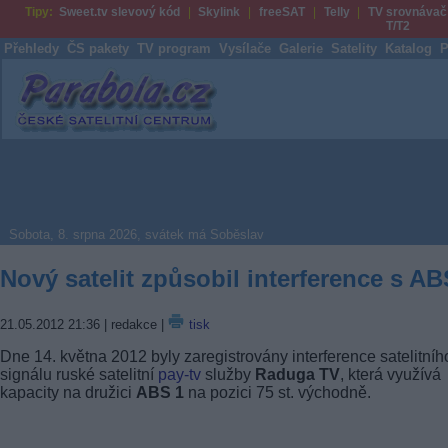
Tipy:
Sweet.tv slevový kód
Skylink
freeSAT
Telly
TV srovnávač
T/T2
Přehledy
ČS pakety
TV program
Vysílače
Galerie
Satelity
Katalog
P
Parabola.cz
Sobota, 8. srpna 2026, svátek má Soběslav
Nový satelit způsobil interference s AB
21.05.2012 21:36
| redakce |
tisk
Dne 14. května 2012 byly zaregistrovány interference satelitníh
signálu ruské satelitní
pay-tv
služby
Raduga TV
, která využívá
kapacity na družici
ABS 1
na pozici 75 st. východně.