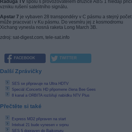
Raduga TV
spolu s provozovatelem družice ABS 1 hledají příč
vzniku rušení satelitního signálu.
Apstar 7
je vybaven 28 transpondéry v C pásmu a stejný počet
může pracovat i v Ku pásmu. Do vesmíru jej z kosmodromu
Xichang vynesla nosná raketa Long March 3B.
zdroj: sat-digest.com, tele-sat.info
FACEBOOK
TWITTER
Další Zprávičky
SES se připravuje na Ultra HDTV
Speciál iConcerts HD připomene člena Bee Gees
8 kanal a ORBITA rozšiřují nabídku NTV Plus
Přečtěte si také
Express MD2 připraven na start
Intelsat 21 bude vynesen v srpnu
SES 5 dopraven do Bajkonuru