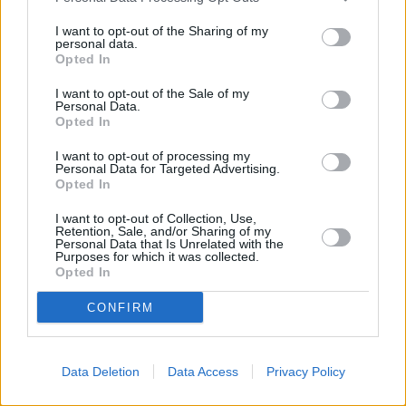
I want to opt-out of the Sharing of my
personal data.
Opted In
I want to opt-out of the Sale of my
Prima sport - co nabídne v prvním
Kdy a kde bude Prima sport k
Personal Data.
vysílacím týdnu
naladění na Skylinku
Opted In
I want to opt-out of processing my
Personal Data for Targeted Advertising.
Opted In
Parabola.cz
- web o satelitní, terestrické a kabelové televizi, © 2000–202
•
O webu parabola.cz
•
O souborech cookies
•
Inzerce
•
Kontakt
•
Dovolená u moře
•
Bazény
I want to opt-out of Collection, Use,
Retention, Sale, and/or Sharing of my
Personal Data that Is Unrelated with the
Purposes for which it was collected.
Opted In
CONFIRM
Data Deletion
Data Access
Privacy Policy