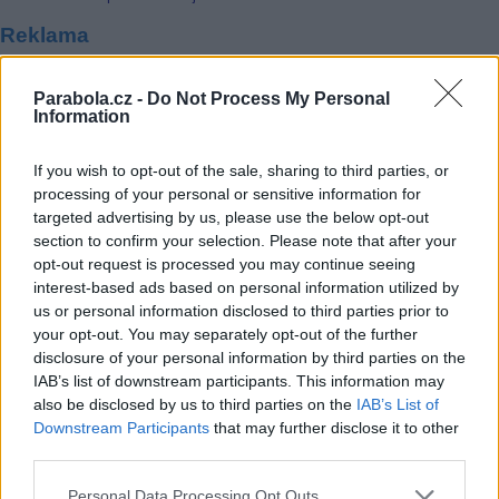
Reklama
Pracovní nabídky
Parabola.cz -
Do Not Process My Personal
Information
07.08.2026 -
Bosch Powertrain s.r.o. Jihlava • linkový střídač • mzda
48.400 Kč • příspěvek na ubytování (Jihlava, okres Jihlava)
07.08.2026 -
Bosch Powertrain s.r.o. Jihlava • obsluha CNC strojů • 
If you wish to opt-out of the sale, sharing to third parties, or
48.400 Kč • náborový bonus 50.000 Kč • příspěvek na ubytování (Jihl
processing of your personal or sensitive information for
okres Jihlava)
targeted advertising by us, please use the below opt-out
07.08.2026 -
Specialista pro elektronická zařízení údržby (m/ž) (tř. Vá
Klementa 869, Mladá Boleslav II)
section to confirm your selection. Please note that after your
06.08.2026 -
Bosch Powertrain s.r.o. Jihlava • CNC operátor• mzda 48
opt-out request is processed you may continue seeing
Kč • náborový bonus 50.000 Kč • příspěvek na ubytování (Jihlava, ok
interest-based ads based on personal information utilized by
Jihlava)
us or personal information disclosed to third parties prior to
06.08.2026 -
Bosch Powertrain s.r.o. • montážní dělník • mzda 44.700
your opt-out. You may separately opt-out of the further
týdenní zálohy na mzdu 2.000 Kč (Jihlava, okres Jihlava)
... další nabídky zaměstnání
disclosure of your personal information by third parties on the
IAB’s list of downstream participants. This information may
also be disclosed by us to third parties on the
IAB’s List of
Vybrané články
Downstream Participants
that may further disclose it to other
third parties.
Personal Data Processing Opt Outs