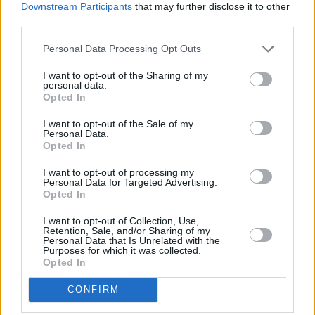
Downstream Participants
that may further disclose it to other
Vybrané články
third parties.
Personal Data Processing Opt Outs
I want to opt-out of the Sharing of my
personal data.
Opted In
I want to opt-out of the Sale of my
Personal Data.
Prima sport - co nabídne v prvním
Kdy a kde bude Prima sport k
Opted In
vysílacím týdnu
naladění na Skylinku
I want to opt-out of processing my
Personal Data for Targeted Advertising.
Opted In
Parabola.cz
- web o satelitní, terestrické a kabelové televizi, © 2000–202
•
O webu parabola.cz
•
O souborech cookies
•
Inzerce
•
Kontakt
I want to opt-out of Collection, Use,
•
Dovolená u moře
•
Bazény
Retention, Sale, and/or Sharing of my
Personal Data that Is Unrelated with the
Purposes for which it was collected.
Opted In
CONFIRM