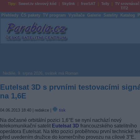
Tipy:
Sweet.tv slevový kód
Skylink
freeSAT
Telly
TV srovnávač
T/T2
Přehledy
ČS pakety
TV program
Vysílače
Galerie
Satelity
Katalog
P
Parabola.cz
Neděle, 9. srpna 2026, svátek má Roman
Eutelsat 3D s prvními testovacími sign
na 1,6E
04.06.2013 18:40
| redakce |
tisk
Na dočasné orbitální pozici 1,6°E se nyní nachází nový
telekomunikační satelit
Eutelsat 3D
francouzského satelitního
operátora Eutelsat. Na této pozici proběhnou první technické te
před uvedením družice do komerčního provozu na cílové 3°E.