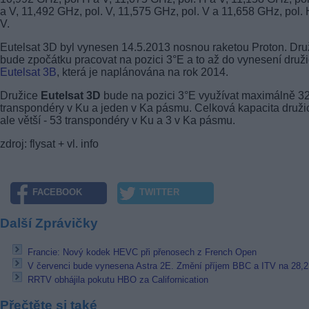
a V, 11,492 GHz, pol. V, 11,575 GHz, pol. V a 11,658 GHz, pol. 
V.
Eutelsat 3D byl vynesen 14.5.2013 nosnou raketou Proton. Dru
bude zpočátku pracovat na pozici 3°E a to až do vynesení druž
Eutelsat 3B
, která je naplánována na rok 2014.
Družice
Eutelsat 3D
bude na pozici 3°E využívat maximálně 3
transpondéry v Ku a jeden v Ka pásmu. Celková kapacita druži
ale větší - 53 transpondéry v Ku a 3 v Ka pásmu.
zdroj: flysat + vl. info
FACEBOOK
TWITTER
Další Zprávičky
Francie: Nový kodek HEVC při přenosech z French Open
V červenci bude vynesena Astra 2E. Změní příjem BBC a ITV na 28,
RRTV obhájila pokutu HBO za Californication
Přečtěte si také