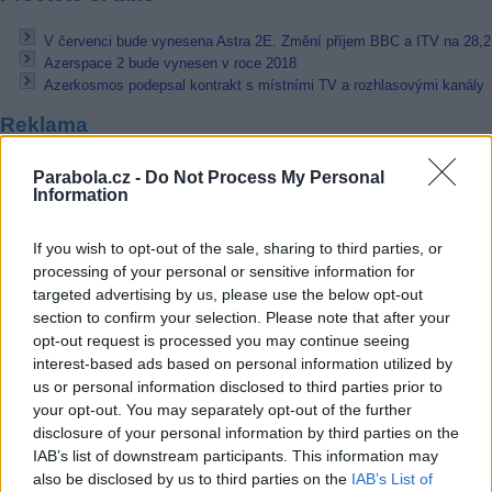
V červenci bude vynesena Astra 2E. Změní příjem BBC a ITV na 28,
Azerspace 2 bude vynesen v roce 2018
Azerkosmos podepsal kontrakt s místními TV a rozhlasovými kanály
Reklama
Pracovní nabídky
Parabola.cz -
Do Not Process My Personal
Information
07.08.2026 -
Bosch Powertrain s.r.o. Jihlava • linkový střídač • mzda
48.400 Kč • příspěvek na ubytování (Jihlava, okres Jihlava)
If you wish to opt-out of the sale, sharing to third parties, or
07.08.2026 -
Bosch Powertrain s.r.o. Jihlava • obsluha CNC strojů • 
processing of your personal or sensitive information for
48.400 Kč • náborový bonus 50.000 Kč • příspěvek na ubytování (Jihl
okres Jihlava)
targeted advertising by us, please use the below opt-out
06.08.2026 -
Bosch Powertrain s.r.o. Jihlava • CNC operátor• mzda 48
section to confirm your selection. Please note that after your
Kč • náborový bonus 50.000 Kč • příspěvek na ubytování (Jihlava, ok
opt-out request is processed you may continue seeing
Jihlava)
interest-based ads based on personal information utilized by
06.08.2026 -
Bosch Powertrain s.r.o. • montážní dělník • mzda 44.700
týdenní zálohy na mzdu 2.000 Kč (Jihlava, okres Jihlava)
us or personal information disclosed to third parties prior to
06.08.2026 -
Bosch Powertrain s.r.o. Jihlava • práce ve skladu • mzda
your opt-out. You may separately opt-out of the further
48.400 Kč • náborový bonus 50.000 Kč • ubytování (Jihlava, okres Jih
disclosure of your personal information by third parties on the
... další nabídky zaměstnání
IAB’s list of downstream participants. This information may
also be disclosed by us to third parties on the
IAB’s List of