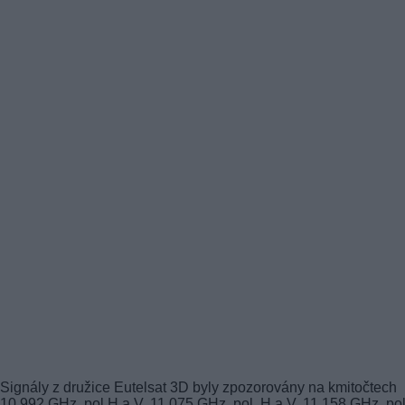
Signály z družice Eutelsat 3D byly zpozorovány na kmitočtech
10,992 GHz, pol H a V, 11,075 GHz, pol. H a V, 11,158 GHz, pol