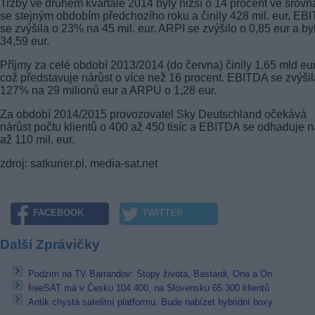
Tržby ve druhém kvartále 2014 byly nižší o 14 procent ve srovn
se stejným obdobím předchozího roku a činily 428 mil. eur, EB
se zvýšila o 23% na 45 mil. eur. ARPI se zvýšilo o 0,85 eur a by
34,59 eur.
Příjmy za celé období 2013/2014 (do června) činily 1,65 mld eur
což představuje nárůst o více než 16 procent. EBITDA se zvýšil
127% na 29 milionů eur a ARPU o 1,28 eur.
Za období 2014/2015 provozovatel Sky Deutschland očekává
nárůst počtu klientů o 400 až 450 tisíc a EBITDA se odhaduje 
až 110 mil. eur.
zdroj: satkurier.pl, media-sat.net
FACEBOOK
TWITTER
Další Zprávičky
Podzim na TV Barrandov: Stopy života, Bastardi, Ona a On
freeSAT má v Česku 104.400, na Slovensku 65.300 klientů
Antik chystá satelitní platformu. Bude nabízet hybridní boxy