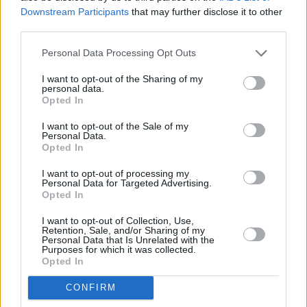
Downstream Participants
that may further disclose it to other
Vybrané články
third parties.
Personal Data Processing Opt Outs
I want to opt-out of the Sharing of my
personal data.
Opted In
I want to opt-out of the Sale of my
Personal Data.
Prima sport - co nabídne v prvním
Kdy a kde bude Prima sport k
Opted In
vysílacím týdnu
naladění na Skylinku
I want to opt-out of processing my
Personal Data for Targeted Advertising.
Opted In
Parabola.cz
- web o satelitní, terestrické a kabelové televizi, © 2000–202
•
O webu parabola.cz
•
O souborech cookies
•
Inzerce
•
Kontakt
I want to opt-out of Collection, Use,
•
Dovolená u moře
•
Bazény
Retention, Sale, and/or Sharing of my
Personal Data that Is Unrelated with the
Purposes for which it was collected.
Opted In
CONFIRM