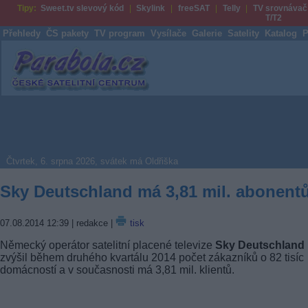
Tipy:
Sweet.tv slevový kód
Skylink
freeSAT
Telly
TV srovnávač
T/T2
Přehledy
ČS pakety
TV program
Vysílače
Galerie
Satelity
Katalog
P
Parabola.cz
Čtvrtek, 6. srpna 2026, svátek má Oldřiška
Sky Deutschland má 3,81 mil. abonent
07.08.2014 12:39
| redakce |
tisk
Německý operátor satelitní placené televize
Sky Deutschland
zvýšil během druhého kvartálu 2014 počet zákazníků o 82 tisíc
domácností a v současnosti má 3,81 mil. klientů.