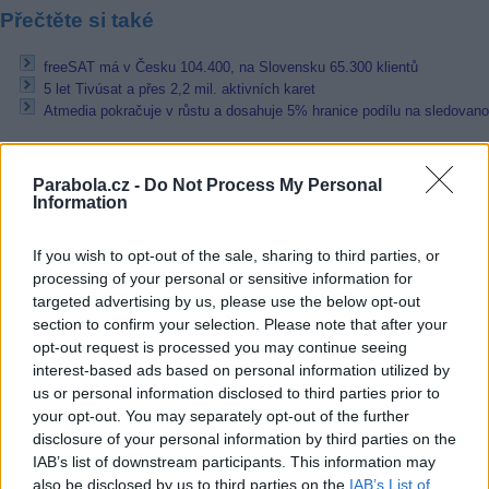
Přečtěte si také
freeSAT má v Česku 104.400, na Slovensku 65.300 klientů
5 let Tivúsat a přes 2,2 mil. aktivních karet
Atmedia pokračuje v růstu a dosahuje 5% hranice podílu na sledovano
Reklama
Parabola.cz -
Do Not Process My Personal
Pracovní nabídky
Information
06.08.2026 -
Bosch Powertrain s.r.o. Jihlava • CNC operátor• mzda 48
If you wish to opt-out of the sale, sharing to third parties, or
Kč • náborový bonus 50.000 Kč • příspěvek na ubytování (Jihlava, ok
Jihlava)
processing of your personal or sensitive information for
06.08.2026 -
Bosch Powertrain s.r.o. • montážní dělník • mzda 44.700
targeted advertising by us, please use the below opt-out
týdenní zálohy na mzdu 2.000 Kč (Jihlava, okres Jihlava)
section to confirm your selection. Please note that after your
06.08.2026 -
Bosch Powertrain s.r.o. Jihlava • práce ve skladu • mzda
opt-out request is processed you may continue seeing
48.400 Kč • náborový bonus 50.000 Kč • ubytování (Jihlava, okres Jih
interest-based ads based on personal information utilized by
06.08.2026 -
Bosch Powertrain s.r.o. Jihlava • střídač • mzda 48.400 
příspěvek na ubytování (Jihlava, okres Jihlava)
us or personal information disclosed to third parties prior to
06.08.2026 -
Bosch Powertrain s.r.o. • seřizování strojů • mzda 48.400
your opt-out. You may separately opt-out of the further
náborový bonus 100.000 Kč • ubytování (Jihlava, okres Jihlava)
disclosure of your personal information by third parties on the
... další nabídky zaměstnání
IAB’s list of downstream participants. This information may
also be disclosed by us to third parties on the
IAB’s List of