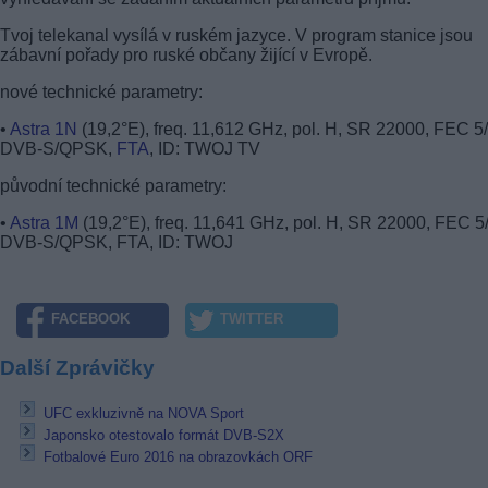
Tvoj telekanal vysílá v ruském jazyce. V program stanice jsou
zábavní pořady pro ruské občany žijící v Evropě.
nové technické parametry:
•
Astra 1N
(19,2°E), freq. 11,612 GHz, pol. H, SR 22000, FEC 5/
DVB-S/QPSK,
FTA
, ID: TWOJ TV
původní technické parametry:
•
Astra 1M
(19,2°E), freq. 11,641 GHz, pol. H, SR 22000, FEC 5/
DVB-S/QPSK, FTA, ID: TWOJ
FACEBOOK
TWITTER
Další Zprávičky
UFC exkluzivně na NOVA Sport
Japonsko otestovalo formát DVB-S2X
Fotbalové Euro 2016 na obrazovkách ORF