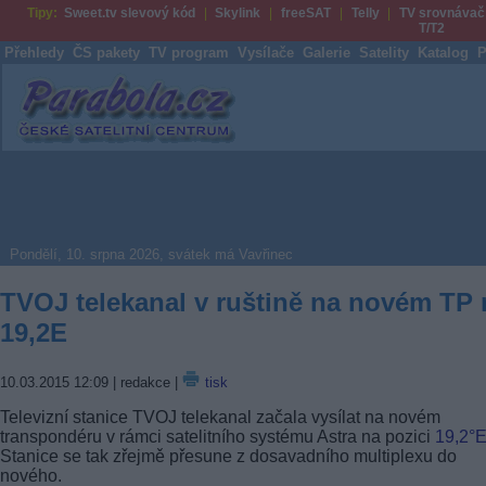
Tipy:
Sweet.tv slevový kód
Skylink
freeSAT
Telly
TV srovnávač
T/T2
Přehledy
ČS pakety
TV program
Vysílače
Galerie
Satelity
Katalog
P
Parabola.cz
Pondělí, 10. srpna 2026, svátek má Vavřinec
TVOJ telekanal v ruštině na novém TP 
19,2E
10.03.2015 12:09
| redakce |
tisk
Televizní stanice TVOJ telekanal začala vysílat na novém
transpondéru v rámci satelitního systému Astra na pozici
19,2°
Stanice se tak zřejmě přesune z dosavadního multiplexu do
nového.