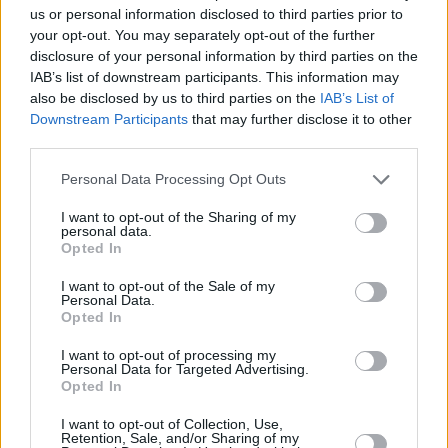
Kč • náborový bonus 50.000 Kč • příspěvek na ubytování (Jihlava, ok
us or personal information disclosed to third parties prior to
Jihlava)
your opt-out. You may separately opt-out of the further
06.08.2026 -
Bosch Powertrain s.r.o. • montážní dělník • mzda 44.700
disclosure of your personal information by third parties on the
týdenní zálohy na mzdu 2.000 Kč (Jihlava, okres Jihlava)
IAB’s list of downstream participants. This information may
... další nabídky zaměstnání
also be disclosed by us to third parties on the
IAB’s List of
Downstream Participants
that may further disclose it to other
Vybrané články
third parties.
Personal Data Processing Opt Outs
I want to opt-out of the Sharing of my
personal data.
Opted In
I want to opt-out of the Sale of my
Personal Data.
Opted In
Prima sport - co nabídne v prvním
Kdy a kde bude Prima sport k
vysílacím týdnu
naladění na Skylinku
I want to opt-out of processing my
Personal Data for Targeted Advertising.
Opted In
Parabola.cz
- web o satelitní, terestrické a kabelové televizi, © 2000–202
I want to opt-out of Collection, Use,
•
O webu parabola.cz
•
O souborech cookies
•
Inzerce
•
Kontakt
Retention, Sale, and/or Sharing of my
•
Dovolená u moře
•
Bazény