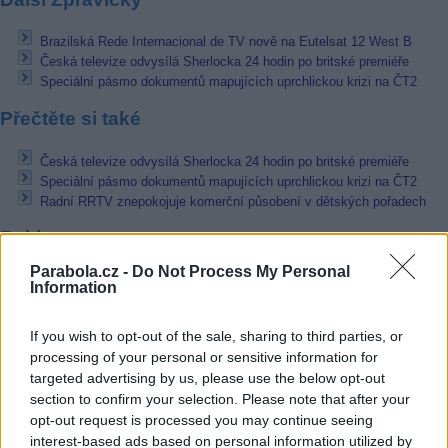
Brazilská Rede Internacional de TV nově na Eutelsat 12 West B
Česká televize odvysílá Sherlocka 24 hodin po britské premiéře
Speciální pásmo dokumentů mapujících uprchlickou krizi na ČT2
Přečtěte si také
Česká televize odvysílá Sherlocka 24 hodin po britské premiéře
Speciální pásmo dokumentů mapujících uprchlickou krizi na ČT2
Radní RRTV znepokojuje komerční působení v dětských pořadech
Reklama
Parabola.cz -
Do Not Process My Personal
Pracovní nabídky
Information
07.08.2026 -
Bosch Powertrain s.r.o. Jihlava • linkový střídač • mzda
If you wish to opt-out of the sale, sharing to third parties, or
48.400 Kč • příspěvek na ubytování (Jihlava, okres Jihlava)
processing of your personal or sensitive information for
07.08.2026 -
Bosch Powertrain s.r.o. Jihlava • obsluha CNC strojů • 
48.400 Kč • náborový bonus 50.000 Kč • příspěvek na ubytování (Jihl
targeted advertising by us, please use the below opt-out
okres Jihlava)
section to confirm your selection. Please note that after your
07.08.2026 -
Specialista pro elektronická zařízení údržby (m/ž) (tř. Vá
opt-out request is processed you may continue seeing
Klementa 869, Mladá Boleslav II)
interest-based ads based on personal information utilized by
06.08.2026 -
Bosch Powertrain s.r.o. Jihlava • CNC operátor• mzda 48