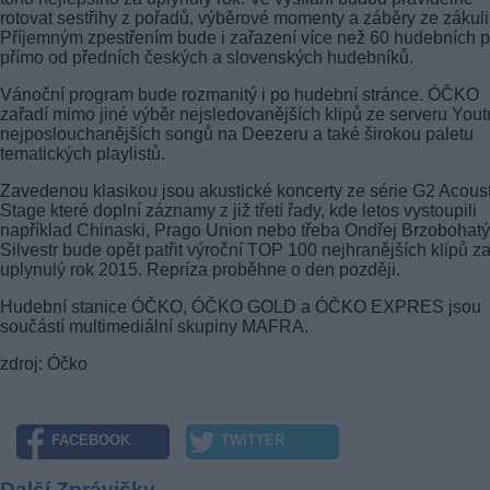
rotovat sestřihy z pořadů, výběrové momenty a záběry ze zákuli
Příjemným zpestřením bude i zařazení více než 60 hudebních p
přímo od předních českých a slovenských hudebníků.
Vánoční program bude rozmanitý i po hudební stránce. ÓČKO
zařadí mimo jiné výběr nejsledovanějších klipů ze serveru Yout
nejposlouchanějších songů na Deezeru a také širokou paletu
tematických playlistů.
Zavedenou klasikou jsou akustické koncerty ze série G2 Acoust
Stage které doplní záznamy z již třetí řady, kde letos vystoupili
například Chinaski, Prago Union nebo třeba Ondřej Brzobohatý
Silvestr bude opět patřit výroční TOP 100 nejhranějších klipů z
uplynulý rok 2015. Repríza proběhne o den později.
Hudební stanice ÓČKO, ÓČKO GOLD a ÓČKO EXPRES jsou
součástí multimediální skupiny MAFRA.
zdroj: Óčko
FACEBOOK
TWITTER
Další Zprávičky