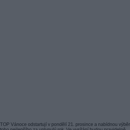
TOP Vánoce odstartují v pondělí 21. prosince a nabídnou výběr
toho nejlepšího za uplynulý rok. Ve vysílání budou pravidelně