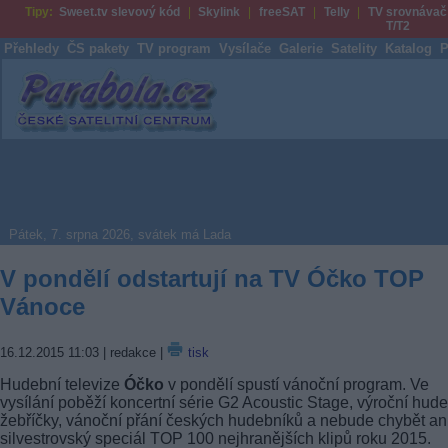
Tipy:
Sweet.tv slevový kód
Skylink
freeSAT
Telly
TV srovnávač
T/T2
Přehledy
ČS pakety
TV program
Vysílače
Galerie
Satelity
Katalog
P
Parabola.cz
Pátek, 7. srpna 2026, svátek má Lada
V pondělí odstartují na TV Óčko TOP
Vánoce
16.12.2015 11:03
| redakce |
tisk
Hudební televize
Óčko
v pondělí spustí vánoční program. Ve
vysílání poběží koncertní série G2 Acoustic Stage, výroční hud
žebříčky, vánoční přání českých hudebníků a nebude chybět an
silvestrovský speciál TOP 100 nejhranějších klipů roku 2015.