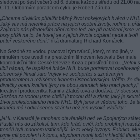
sledovat po šest večerů od 6. dubna každou středu od 21.00 na
ČT1. Odborným poradcem cyklu je Robert Záruba.
„
Chceme divákům přiblížit běžný život hokejových hvězd v NHL
Jaký vliv má nelehká práce na jejich osobní životy, rodinu a přát
Zajímalo nás především dění mimo led, ale při natáčení jsme v
brzy přišli na to, že hokej se z jejich života odpárat nedá a tvoří
páteř veškerého dění
,“ říká dramaturg Richard Komárek.
Na Sezóně za vodou pracoval tým tvůrců, který, mimo jiné, v
minulém roce uvedl na prestižním filmovém festivalu Berlinale
koprodukční film České televize Koza z prostředí boxu. „
Velmi 
líbil nápad, že úspěšné hráče NHL bude portrétovat oceňovaný
slovenský filmař Jaro Vojtek ve spolupráci s uznávaným
producentem a režisérem Ivanem Ostrochovským. Věřím, že div
divačky ocení kvalitní týmy na obou stranách této hrací plochy
,“
kreativní producentka Kamila Zlatušková a dodává: „
V docusoa
Sezóna za vodou jsme chtěli jít trochu dál a zjistit, jaký je skute
život profesionálního hráče NHL. Byli jsme si vědomi toho, že t
kariéra má i odvrácenou stránku než jen vysoké výdělky
.“
„
NHL v Kanadě je mnohem otevřenější než ve Spojených státe
Pustili nás do zákulisí, tam, kde hráči cvičí, kde probíhají masáž
trenéři byli mnohem vstřícnější. Je to velký byznys. Fabrika. Mu
jsme mít povolení i k tomu, abychom mohli točit v hledišti třicet 