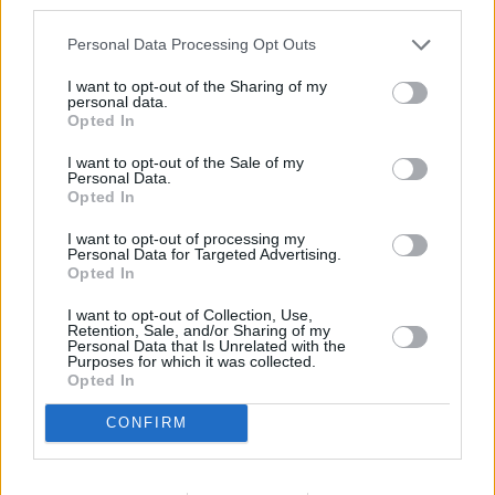
third parties.
Vybrané články
Personal Data Processing Opt Outs
I want to opt-out of the Sharing of my
personal data.
Opted In
I want to opt-out of the Sale of my
Personal Data.
Opted In
I want to opt-out of processing my
Prima sport - co nabídne v prvním
Kdy a kde bude Prima sport k
Personal Data for Targeted Advertising.
vysílacím týdnu
naladění na Skylinku
Opted In
I want to opt-out of Collection, Use,
Retention, Sale, and/or Sharing of my
Parabola.cz
- web o satelitní, terestrické a kabelové televizi, © 2000–202
Personal Data that Is Unrelated with the
•
O webu parabola.cz
•
O souborech cookies
•
Inzerce
•
Kontakt
Purposes for which it was collected.
•
Dovolená u moře
•
Bazény
Opted In
CONFIRM