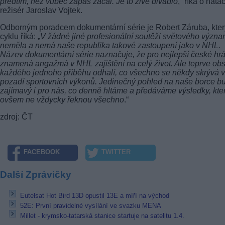
předtím, než vůbec zápas začal. Je to živé divadlo
,“ říká o natá
režisér Jaroslav Vojtek.
Odborným poradcem dokumentární série je Robert Záruba, kter
cyklu říká: „
V žádné jiné profesionální soutěži světového význ
neměla a nemá naše republika takové zastoupení jako v NHL.
Název dokumentární série naznačuje, že pro nejlepší české hr
znamená angažmá v NHL zajištění na celý život. Ale teprve ob
každého jednoho příběhu odhalí, co všechno se někdy skrývá v
pozadí sportovních výkonů. Jedinečný pohled na naše borce b
zajímavý i pro nás, co denně hltáme a předáváme výsledky, kte
ovšem ne vždycky řeknou všechno
.“
zdroj: ČT
FACEBOOK
TWITTER
Další Zprávičky
Eutelsat Hot Bird 13D opustil 13E a míří na východ
52E: První pravidelné vysílání ve svazku MENA
Millet - krymsko-tatarská stanice startuje na satelitu 1.4.