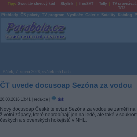
Tipy:
Sweet.tv slevový kód
Skylink
freeSAT
Telly
TV srovnávač
T/T2
Přehledy
ČS pakety
TV program
Vysílače
Galerie
Satelity
Katalog
P
Parabola.cz
Pátek, 7. srpna 2026, svátek má Lada
ČT uvede docusoap Sezóna za vodou
28.03.2016 13:41
| redakce |
tisk
Nový docusoap České televize Sezóna za vodou se zaměří na
životní zápasy, které neprobíhají jen na ledě, ale také v soukro
českých a slovenských hokejistů v NHL.