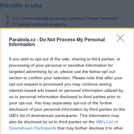
Přečtěte si také
JOJ Cinema pribudla do ponuky operátora Orange Slovensko
ST testuje maďarské programy
Český rozhlas posílí signál ČRo Sever - Liberec
Parabola.cz -
Do Not Process My Personal
Reklama
Information
Pracovní nabídky
If you wish to opt-out of the sale, sharing to third parties, or
processing of your personal or sensitive information for
07.08.2026 -
Bosch Powertrain s.r.o. Jihlava • linkový střídač • mzda
48.400 Kč • příspěvek na ubytování (Jihlava, okres Jihlava)
targeted advertising by us, please use the below opt-out
07.08.2026 -
Bosch Powertrain s.r.o. Jihlava • obsluha CNC strojů • 
section to confirm your selection. Please note that after your
48.400 Kč • náborový bonus 50.000 Kč • příspěvek na ubytování (Jihl
opt-out request is processed you may continue seeing
okres Jihlava)
interest-based ads based on personal information utilized by
07.08.2026 -
Specialista pro elektronická zařízení údržby (m/ž) (tř. Vá
Klementa 869, Mladá Boleslav II)
us or personal information disclosed to third parties prior to
06.08.2026 -
Bosch Powertrain s.r.o. Jihlava • CNC operátor• mzda 48
your opt-out. You may separately opt-out of the further
Kč • náborový bonus 50.000 Kč • příspěvek na ubytování (Jihlava, ok
disclosure of your personal information by third parties on the
Jihlava)
IAB’s list of downstream participants. This information may
06.08.2026 -
Bosch Powertrain s.r.o. • montážní dělník • mzda 44.700
also be disclosed by us to third parties on the
týdenní zálohy na mzdu 2.000 Kč (Jihlava, okres Jihlava)
IAB’s List of
... další nabídky zaměstnání
Downstream Participants
that may further disclose it to other