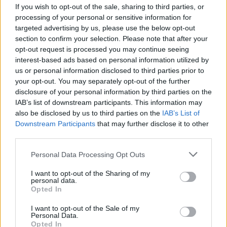
Reklama
If you wish to opt-out of the sale, sharing to third parties, or
processing of your personal or sensitive information for
Pracovní nabídky
targeted advertising by us, please use the below opt-out
section to confirm your selection. Please note that after your
06.08.2026 -
Údržbář výrobních linek • mzda 40 000Kč • stravování i 
opt-out request is processed you may continue seeing
zdarma (Ref. č.: Fau - údr) (Nýřany)
interest-based ads based on personal information utilized by
06.08.2026 -
Měřící technik - elektro (Okres Prachatice)
us or personal information disclosed to third parties prior to
06.08.2026 -
Hledáme montážní skupiny I jednotlivce pro montáž ván
výzdoby (Slovenská republika, Maďarsko)
your opt-out. You may separately opt-out of the further
05.08.2026 -
Zámečník / Mechanik (Praha - východ)
disclosure of your personal information by third parties on the
05.08.2026 -
Manažer/ka pro mezinárodní spolupráci (Suchdol, Praha)
IAB’s list of downstream participants. This information may
... další nabídky zaměstnání
also be disclosed by us to third parties on the
IAB’s List of
Downstream Participants
that may further disclose it to other
third parties.
Vybrané články
Personal Data Processing Opt Outs
I want to opt-out of the Sharing of my
personal data.
Opted In
I want to opt-out of the Sale of my
Personal Data.
Opted In