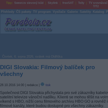
Tipy:
Sweet.tv slevový kód
Skylink
freeSAT
Telly
TV srovnávač
T/T2
Přehledy
ČS pakety
TV program
Vysílače
Galerie
Satelity
Katalog
P
Parabola.cz
Čtvrtek, 6. srpna 2026, svátek má Oldřiška
DIGI Slovakia: Filmový balíček pro
všechny
28.10.2016 14:00
| redakce |
tisk
Společnost DIGI Slovakia přichystala pro své zákazníky kabelo
satelitní televize vánoční nadílku. Klienti se mohou těšit na voln
víkend s HBO, nižší cenu filmového archívu HBO GO a rovněž i
filmové kanály, které budou dostupné pro všechny zákazníky.