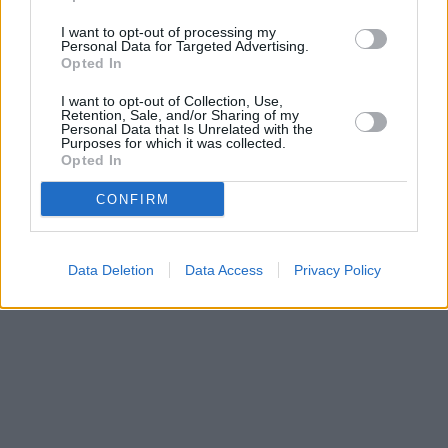
Prima sport - co nabídne v prvním
Kdy a kde bude Prima sport k
vysílacím týdnu
naladění na Skylinku
I want to opt-out of processing my
Personal Data for Targeted Advertising.
Opted In
I want to opt-out of Collection, Use,
Parabola.cz
- web o satelitní, terestrické a kabelové televizi, © 2000–202
Retention, Sale, and/or Sharing of my
•
O webu parabola.cz
•
O souborech cookies
•
Inzerce
•
Kontakt
Personal Data that Is Unrelated with the
•
Dovolená u moře
•
Bazény
Purposes for which it was collected.
Opted In
CONFIRM
Data Deletion
Data Access
Privacy Policy