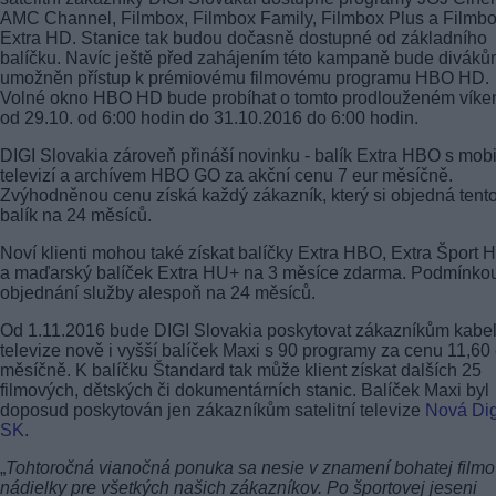
AMC Channel, Filmbox, Filmbox Family, Filmbox Plus a Filmb
Extra HD. Stanice tak budou dočasně dostupné od základního
balíčku. Navíc ještě před zahájením této kampaně bude divák
umožněn přístup k prémiovému filmovému programu HBO HD.
Volné okno HBO HD bude probíhat o tomto prodlouženém víke
od 29.10. od 6:00 hodin do 31.10.2016 do 6:00 hodin.
DIGI Slovakia zároveň přináší novinku - balík Extra HBO s mobi
televizí a archívem HBO GO za akční cenu 7 eur měsíčně.
Zvýhodněnou cenu získá každý zákazník, který si objedná tent
balík na 24 měsíců.
Noví klienti mohou také získat balíčky Extra HBO, Extra Šport 
a maďarský balíček Extra HU+ na 3 měsíce zdarma. Podmínkou
objednání služby alespoň na 24 měsíců.
Od 1.11.2016 bude DIGI Slovakia poskytovat zákazníkům kabe
televize nově i vyšší balíček Maxi s 90 programy za cenu 11,60
měsíčně. K balíčku Štandard tak může klient získat dalších 25
filmových, dětských či dokumentárních stanic. Balíček Maxi byl
doposud poskytován jen zákazníkům satelitní televize
Nová Dig
SK
.
„
Tohtoročná vianočná ponuka sa nesie v znamení bohatej filmo
nádielky pre všetkých našich zákazníkov. Po športovej jeseni