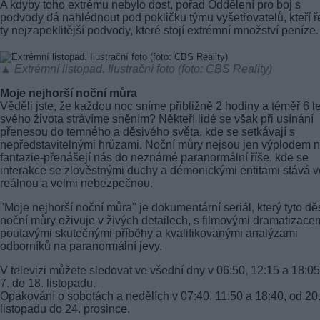
A kdyby toho extrému nebylo dost, pořad Oddělení pro boj s
podvody dá nahlédnout pod pokličku týmu vyšetřovatelů, kteří ř
ty nejzapeklitější podvody, které stojí extrémní množství peníze.
▲ Extrémní listopad. Ilustrační foto (foto: CBS Reality)
Moje nejhorší noční můra
Věděli jste, že každou noc sníme přibližně 2 hodiny a téměř 6 le
svého života strávíme sněním? Někteří lidé se však při usínání
přenesou do temného a děsivého světa, kde se setkávají s
nepředstavitelnými hrůzami. Noční můry nejsou jen výplodem n
fantazie-přenášejí nás do neznámé paranormální říše, kde se
interakce se zlověstnými duchy a démonickými entitami stává v
reálnou a velmi nebezpečnou.
"Moje nejhorší noční můra" je dokumentární seriál, který tyto dě
noční můry oživuje v živých detailech, s filmovými dramatizacem
poutavými skutečnými příběhy a kvalifikovanými analýzami
odborníků na paranormální jevy.
V televizi můžete sledovat ve všední dny v 06:50, 12:15 a 18:0
7. do 18. listopadu.
Opakování o sobotách a nedělích v 07:40, 11:50 a 18:40, od 20
listopadu do 24. prosince.