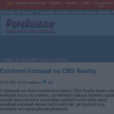
Tipy:
Sweet.tv slevový kód
Skylink
freeSAT
Telly
TV srovnávač
T/T2
Přehledy
ČS pakety
TV program
Vysílače
Galerie
Satelity
Katalog
P
Parabola.cz
Pondělí, 10. srpna 2026, svátek má Vavřinec
Extrémní listopad na CBS Reality
03.11.2022 14:23
| redakce |
tisk
V listopadu se diváci na televizní stanici CBS Reality budou mo
vydat tak trochu do extrému. Do temných zákoutí lidského spán
zavede dokumentární seriál Moje nejhorší noční můra, který
poodhalí extrémně děsivé noční můry tak, jak bychom si je
normálně ani neodvažovali představit.