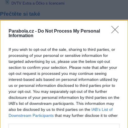
DVTV Extra a Óčko s licencemi
Přečtěte si také
Dramatický seriál The Last of us od 16. ledna na HBO
Parabola.cz -
Do Not Process My Personal
ČT o Vánocích: Tajemství staré bambitky 2 a Krakonošovo tajemství
Information
Co se stane se životem po jaderné katastrofě? Prozradí Viasat Nature
Reklama
If you wish to opt-out of the sale, sharing to third parties, or
processing of your personal or sensitive information for
Pracovní nabídky
targeted advertising by us, please use the below opt-out
section to confirm your selection. Please note that after your
07.08.2026 -
Bosch Powertrain s.r.o. Jihlava • linkový střídač • mzda
opt-out request is processed you may continue seeing
48.400 Kč • příspěvek na ubytování (Jihlava, okres Jihlava)
interest-based ads based on personal information utilized by
07.08.2026 -
Bosch Powertrain s.r.o. Jihlava • obsluha CNC strojů • 
us or personal information disclosed to third parties prior to
48.400 Kč • náborový bonus 50.000 Kč • příspěvek na ubytování (Jihl
okres Jihlava)
your opt-out. You may separately opt-out of the further
06.08.2026 -
Bosch Powertrain s.r.o. Jihlava • CNC operátor• mzda 48
disclosure of your personal information by third parties on the
Kč • náborový bonus 50.000 Kč • příspěvek na ubytování (Jihlava, ok
IAB’s list of downstream participants. This information may
Jihlava)
also be disclosed by us to third parties on the
IAB’s List of
06.08.2026 -
Bosch Powertrain s.r.o. • montážní dělník • mzda 44.700
týdenní zálohy na mzdu 2.000 Kč (Jihlava, okres Jihlava)
Downstream Participants
that may further disclose it to other
06.08.2026 -
Bosch Powertrain s.r.o. Jihlava • práce ve skladu • mzda
third parties.
48.400 Kč • náborový bonus 50.000 Kč • ubytování (Jihlava, okres Jih