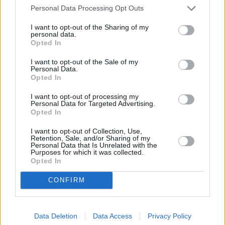
... další nabídky zaměstnání
Personal Data Processing Opt Outs
I want to opt-out of the Sharing of my
personal data.
Vybrané články
Opted In
I want to opt-out of the Sale of my
Personal Data.
Opted In
I want to opt-out of processing my
Personal Data for Targeted Advertising.
Opted In
Prima sport - co nabídne v prvním
Kdy a kde bude Prima sport k
I want to opt-out of Collection, Use,
vysílacím týdnu
naladění na Skylinku
Retention, Sale, and/or Sharing of my
Personal Data that Is Unrelated with the
Purposes for which it was collected.
Opted In
Parabola.cz
- web o satelitní, terestrické a kabelové televizi, © 2000–202
•
O webu parabola.cz
•
O souborech cookies
•
Inzerce
•
Kontakt
CONFIRM
•
Dovolená u moře
•
Bazény
Data Deletion
Data Access
Privacy Policy