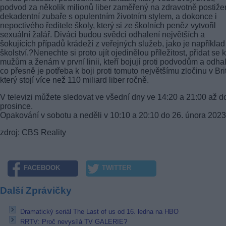
podvod za několik milionů liber zaměřený na zdravotně postiže
dekadentní zubaře s opulentním životním stylem, a dokonce i
nepoctivého ředitele školy, který si ze školních peněz vytvořil
sexuální žalář. Diváci budou svědci odhalení největších a
šokujících případů krádeží z veřejných služeb, jako je například
školství.?Nenechte si proto ujít ojedinělou příležitost, přidat se k
mužům a ženám v první linii, kteří bojují proti podvodům a odhal
co přesně je potřeba k boji proti tomuto největšímu zločinu v Brit
který stojí více než 110 miliard liber ročně.
V televizi můžete sledovat ve všední dny ve 14:20 a 21:00 až do
prosince.
Opakování v sobotu a neděli v 10:10 a 20:10 do 26. února 2023
zdroj: CBS Reality
FACEBOOK
TWITTER
Další Zprávičky
Dramatický seriál The Last of us od 16. ledna na HBO
RRTV: Proč nevysílá TV GALERIE?