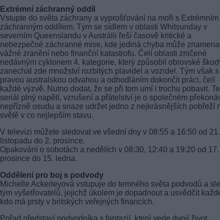
Extrémní záchranný oddíl
Vstupte do světa záchrany a vyprošťování na moři s Extrémním
záchranným oddílem. Tým se sídlem v oblasti Whitsunday v
severním Queenslandu v Austrálii řeší časově kritické a
nebezpečné záchranné mise, kde jediná chyba může znamena
vážné zranění nebo finanční katastrofu. Čelí oblasti zničené
nedávným cyklonem 4. kategorie, který způsobil obrovské škod
zanechal zde množství rozbitých plavidel a vozidel. Tým však s
pravou australskou odvahou a odhodláním dokončit práci, čelí
každé výzvě. Nutno dodat, že se při tom umí i trochu pobavit. T
seriál plný napětí, vzrušení a přátelství je o společném překoná
nepřízně osudu a snaze udržet jedno z nejkrásnějších pobřeží 
světě v co nejlepším stavu.
V televizi můžete sledovat ve všední dny v 08:55 a 16:50 od 21.
listopadu do 2. prosince.
Opakování o sobotách a nedělích v 08:30, 12:40 a 19:20 od 17.
prosince do 15. ledna.
Oddělení pro boj s podvody
Michelle Ackerleyová vstupuje do temného světa podvodů a sl
tým vyšetřovatelů, jejichž úkolem je dopadnout a usvědčit každ
kdo má prsty v britských veřejných financích.
Pořad představí podvodníka s fantazií, který vede dvojí život,