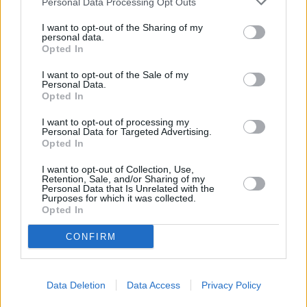
Vybrané články
Personal Data Processing Opt Outs
I want to opt-out of the Sharing of my
personal data.
Opted In
I want to opt-out of the Sale of my
Personal Data.
Opted In
I want to opt-out of processing my
Prima sport - co nabídne v prvním
Kdy a kde bude Prima sport k
Personal Data for Targeted Advertising.
vysílacím týdnu
naladění na Skylinku
Opted In
I want to opt-out of Collection, Use,
Retention, Sale, and/or Sharing of my
Parabola.cz
- web o satelitní, terestrické a kabelové televizi, © 2000–202
Personal Data that Is Unrelated with the
•
O webu parabola.cz
•
O souborech cookies
•
Inzerce
•
Kontakt
Purposes for which it was collected.
•
Dovolená u moře
•
Bazény
Opted In
CONFIRM
Data Deletion
Data Access
Privacy Policy