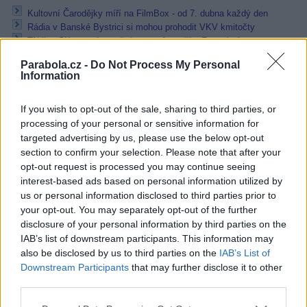
Kultovní Čarodějky míří na FilmBox - od 7. dubna každý den
Rádia v Banské Bystrici si mohou prohodit VKV kmitočty
TN live SK s novým pořadem pro fanoušky Formule 1
Reklama
Parabola.cz -
Do Not Process My Personal
Information
Pracovní nabídky
If you wish to opt-out of the sale, sharing to third parties, or
07.08.2026 -
Bosch Powertrain s.r.o. Jihlava • linkový střídač • mzda
processing of your personal or sensitive information for
48.400 Kč • příspěvek na ubytování (Jihlava, okres Jihlava)
targeted advertising by us, please use the below opt-out
07.08.2026 -
Bosch Powertrain s.r.o. Jihlava • obsluha CNC strojů • 
section to confirm your selection. Please note that after your
48.400 Kč • náborový bonus 50.000 Kč • příspěvek na ubytování (Jihl
opt-out request is processed you may continue seeing
okres Jihlava)
interest-based ads based on personal information utilized by
06.08.2026 -
Bosch Powertrain s.r.o. Jihlava • CNC operátor• mzda 48
Kč • náborový bonus 50.000 Kč • příspěvek na ubytování (Jihlava, ok
us or personal information disclosed to third parties prior to
Jihlava)
your opt-out. You may separately opt-out of the further
06.08.2026 -
Bosch Powertrain s.r.o. • montážní dělník • mzda 44.700
disclosure of your personal information by third parties on the
týdenní zálohy na mzdu 2.000 Kč (Jihlava, okres Jihlava)
IAB’s list of downstream participants. This information may
06.08.2026 -
Bosch Powertrain s.r.o. Jihlava • práce ve skladu • mzda
48.400 Kč • náborový bonus 50.000 Kč • ubytování (Jihlava, okres Jih
also be disclosed by us to third parties on the
IAB’s List of
... další nabídky zaměstnání
Downstream Participants
that may further disclose it to other
third parties.