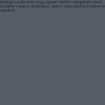
potýkají s pašováním drog, cigaret i dalšího nelegálního zboží
ukrytého v autech, dodávkách, vlacích nebo falešných palivový
nádržích.