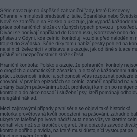
Série navazuje na úspěšné zahraniční řady, které Discovery
Channel v minulosti představil z Itálie, Španělska nebo Švédsk
Nově se zaměřuje na Polsko a ukazuje, jak vypadá každodenn
práce pohraničních složek v různých typech provozu i prostředí.
Diváci se podívají například do Dorohusku, Korczowé nebo do
přístavu v Gdyni, kde celníci kontrolují vozidla před naloděním 
trajekt do Švédska. Série díky tomu nabízí pestrý pohled na kon
na silnici, železnici i v přístavu a ukazuje, jak odlišné situace m
příslušníci bezpečnostních složek řešit.
Hraniční kontrola: Polsko ukazuje, že pohraniční kontroly nejso
o drogách a dramatických zásazích, ale také o každodenní rutin
práci, zkušenosti, intuici a schopnosti včas rozpoznat podezřel
chování. V prvních epizodách se celníci zaměří například na vl
známý častým pašováním zboží, prohledají kamion po rentgen
kontrole a do akce nasadí i služební psy, kteří pomáhají odhalo
nelegální náklad.
Mezi zajímavými případy první série se objeví také historická
motorka prověřovaná kvůli podezření na pašování, záhadné bal
ukryté ve falešné palivové nádrži auta nebo vůz, ve kterém celn
odhalí více než sto krabiček cigaret. Jiná epizoda zavede divák
kontrole obřího plavidla, na které musí důstojníci vystoupat po
třicetimetrovém žebříku.