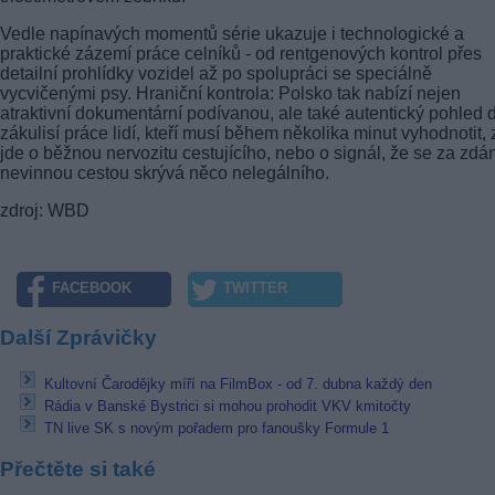
Vedle napínavých momentů série ukazuje i technologické a
praktické zázemí práce celníků - od rentgenových kontrol přes
detailní prohlídky vozidel až po spolupráci se speciálně
vycvičenými psy. Hraniční kontrola: Polsko tak nabízí nejen
atraktivní dokumentární podívanou, ale také autentický pohled 
zákulisí práce lidí, kteří musí během několika minut vyhodnotit,
jde o běžnou nervozitu cestujícího, nebo o signál, že se za zdán
nevinnou cestou skrývá něco nelegálního.
zdroj: WBD
FACEBOOK
TWITTER
Další Zprávičky
Kultovní Čarodějky míří na FilmBox - od 7. dubna každý den
Rádia v Banské Bystrici si mohou prohodit VKV kmitočty
TN live SK s novým pořadem pro fanoušky Formule 1
Přečtěte si také