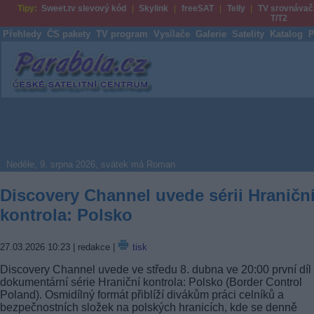
Tipy:
Sweet.tv slevový kód
Skylink
freeSAT
Telly
TV srovnávač
T/T2
Přehledy
ČS pakety
TV program
Vysílače
Galerie
Satelity
Katalog
P
Parabola.cz
Neděle, 9. srpna 2026, svátek má Roman
Discovery Channel uvede sérii Hraničn
kontrola: Polsko
27.03.2026 10:23
| redakce |
tisk
Discovery Channel uvede ve středu 8. dubna ve 20:00 první díl
dokumentární série Hraniční kontrola: Polsko (Border Control
Poland). Osmidílný formát přiblíží divákům práci celníků a
bezpečnostních složek na polských hranicích, kde se denně