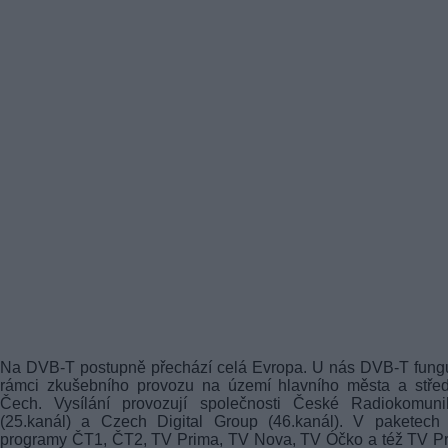
Na
DVB-T
postupně přechází celá Evropa. U nás
DVB-T
fung
rámci zkušebního provozu na území hlavního města a střed
Čech. Vysílání provozují společnosti České Radiokomuni
(25.kanál) a Czech Digital Group (46.kanál). V paketech 
programy ČT1, ČT2, TV Prima, TV Nova, TV Óčko a též TV P