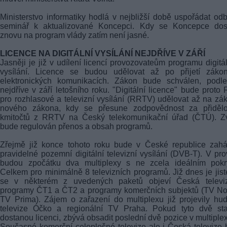
Ministerstvo informatiky hodlá v nejbližší době uspořádat od
seminář k aktualizované Koncepci. Kdy se Koncepce dos
znovu na program vlády zatím není jasné.
LICENCE NA DIGITÁLNÍ VYSÍLÁNÍ NEJDŘÍVE V ZÁŘÍ
Jasněji je již v udílení licencí provozovateům programu digitá
vysílání. Licence se budou udělovat až po přijetí záko
elektronických komunikacích. Zákon bude schválen, podle
nejdříve v září letošního roku. "Digitální licence" bude proto
pro rozhlasové a televizní vysílání (RRTV) udělovat až na zá
nového zákona, kdy se přesune zodpovědnost za přidělo
kmitočtů z RRTV na Český telekomunikační úřad (ČTÚ). Zv
bude regulován přenos a obsah programů.
Zřejmě již konce tohoto roku bude v České republice zahá
pravidelné pozemní digitální televizní vysílání (DVB-T). V pr
budou zpočátku dva multiplexy s ne zcela ideálním pokry
Celkem pro minimálně 8 televizních programů. Již dnes je jist
se v některém z uvedených paketů objeví Česká televi
programy ČT1 a ČT2 a programy komerčních subjektů (TV No
TV Prima). Zájem o zařazení do multiplexu již projevily hu
televize Óčko a regionální TV Praha. Pokud tyto dvě sta
dostanou licenci, zbývá obsadit poslední dvě pozice v multiple
Současné komerční celoplošné televize ale i Česká televize