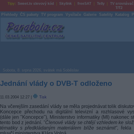
Tipy:
Sweet.tv slevový kód
Skylink
freeSAT
Telly
TV srovnávač
T/T2
Přehledy
ČS pakety
TV program
Vysílače
Galerie
Satelity
Katalog
P
Parabola.cz
Sobota, 8. srpna 2026, svátek má Soběslav
Jednání vlády o DVB-T odloženo
11.03.2004 12:27
|
Tisk
Na včerejším zasedání vlády se měla projednávat tolik diskut
Koncepce přechodu na digitální televizní a rozhlasové vys
(dále jen "Koncepce"). Ministerstvo informatiky (MI) nakonec s
tento bod z jednání.
"Členové vlády se chtějí vzhledem ke složi
tématiky s předkládaným materiálem blíže seznámit",
řekla
mluvčí ministerstva Klára Volná.