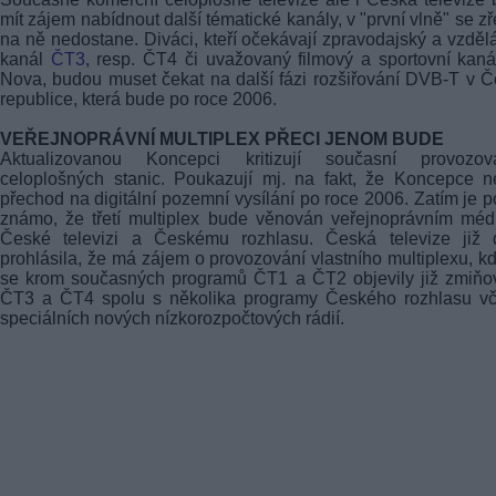
mít zájem nabídnout další tématické kanály, v "první vlně" se z
na ně nedostane. Diváci, kteří očekávají zpravodajský a vzděl
kanál
ČT3
, resp. ČT4 či uvažovaný filmový a sportovní kan
Nova, budou muset čekat na další fázi rozšiřování
DVB-T
v Č
republice, která bude po roce 2006.
VEŘEJNOPRÁVNÍ MULTIPLEX PŘECI JENOM BUDE
Aktualizovanou Koncepci kritizují současní provozova
celoplošných stanic. Poukazují mj. na fakt, že Koncepce n
přechod na digitální pozemní vysílání po roce 2006. Zatím je 
známo, že třetí multiplex bude věnován veřejnoprávním méd
České televizi a Českému rozhlasu. Česká televize již d
prohlásila, že má zájem o provozování vlastního multiplexu, k
se krom současných programů ČT1 a ČT2 objevily již zmiňo
ČT3 a ČT4 spolu s několika programy Českého rozhlasu vč
speciálních nových nízkorozpočtových rádií.