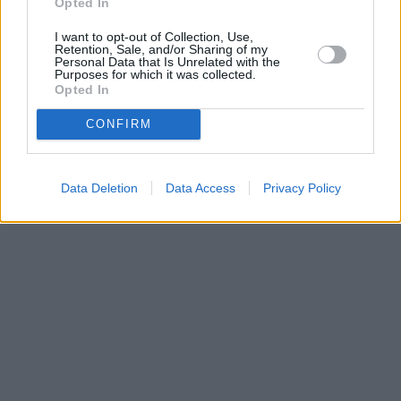
Opted In
Prima sport - co nabídne v prvním
Kdy a kde bude Prima sport k
vysílacím týdnu
naladění na Skylinku
I want to opt-out of Collection, Use,
Retention, Sale, and/or Sharing of my
Personal Data that Is Unrelated with the
Purposes for which it was collected.
Parabola.cz
- web o satelitní, terestrické a kabelové televizi, © 2000–202
Opted In
•
O webu parabola.cz
•
O souborech cookies
•
Inzerce
•
Kontakt
•
Dovolená u moře
•
Bazény
CONFIRM
Data Deletion
Data Access
Privacy Policy