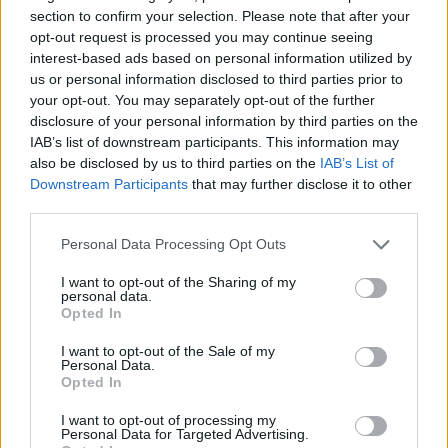
07.08.2026 -
Bosch Powertrain s.r.o. Jihlava • linkový střídač • mzda
section to confirm your selection. Please note that after your
48.400 Kč • příspěvek na ubytování (Jihlava, okres Jihlava)
opt-out request is processed you may continue seeing
07.08.2026 -
Bosch Powertrain s.r.o. Jihlava • obsluha CNC strojů • 
48.400 Kč • náborový bonus 50.000 Kč • příspěvek na ubytování (Jihl
interest-based ads based on personal information utilized by
okres Jihlava)
us or personal information disclosed to third parties prior to
07.08.2026 -
Specialista pro elektronická zařízení údržby (m/ž) (tř. Vá
your opt-out. You may separately opt-out of the further
Klementa 869, Mladá Boleslav II)
disclosure of your personal information by third parties on the
06.08.2026 -
Bosch Powertrain s.r.o. Jihlava • CNC operátor• mzda 48
Kč • náborový bonus 50.000 Kč • příspěvek na ubytování (Jihlava, ok
IAB’s list of downstream participants. This information may
Jihlava)
also be disclosed by us to third parties on the
IAB’s List of
06.08.2026 -
Bosch Powertrain s.r.o. • montážní dělník • mzda 44.700
Downstream Participants
that may further disclose it to other
týdenní zálohy na mzdu 2.000 Kč (Jihlava, okres Jihlava)
third parties.
... další nabídky zaměstnání
Personal Data Processing Opt Outs
Vybrané články
I want to opt-out of the Sharing of my
personal data.
Opted In
I want to opt-out of the Sale of my
Personal Data.
Opted In
I want to opt-out of processing my
Personal Data for Targeted Advertising.