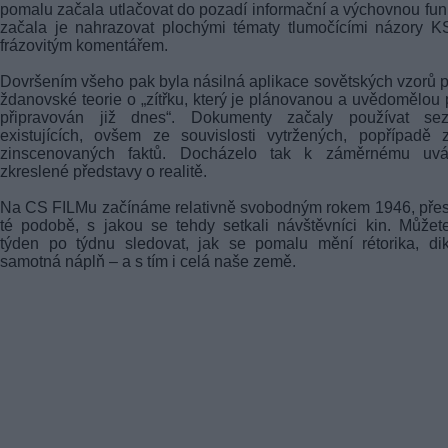
pomalu začala utlačovat do pozadí informační a výchovnou fun
začala je nahrazovat plochými tématy tlumočícími názory 
frázovitým komentářem.
Dovršením všeho pak byla násilná aplikace sovětských vzorů 
ždanovské teorie o „zítřku, který je plánovanou a uvědomělou 
připravován již dnes“. Dokumenty začaly používat se
existujících, ovšem ze souvislosti vytržených, popřípadě 
zinscenovaných faktů. Docházelo tak k záměrnému uvá
zkreslené představy o realitě.
Na CS FILMu začínáme relativně svobodným rokem 1946, pře
té podobě, s jakou se tehdy setkali návštěvníci kin. Můžet
týden po týdnu sledovat, jak se pomalu mění rétorika, di
samotná náplň – a s tím i celá naše země.