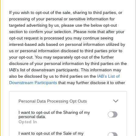
Reklama
If you wish to opt-out of the sale, sharing to third parties, or
Pracovní nabídky
processing of your personal or sensitive information for
targeted advertising by us, please use the below opt-out
section to confirm your selection. Please note that after your
07.08.2026 -
Bosch Powertrain s.r.o. Jihlava • linkový střídač • mzda
48.400 Kč • příspěvek na ubytování (Jihlava, okres Jihlava)
opt-out request is processed you may continue seeing
07.08.2026 -
Bosch Powertrain s.r.o. Jihlava • obsluha CNC strojů • 
interest-based ads based on personal information utilized by
48.400 Kč • náborový bonus 50.000 Kč • příspěvek na ubytování (Jihl
us or personal information disclosed to third parties prior to
okres Jihlava)
your opt-out. You may separately opt-out of the further
06.08.2026 -
Bosch Powertrain s.r.o. Jihlava • CNC operátor• mzda 48
Kč • náborový bonus 50.000 Kč • příspěvek na ubytování (Jihlava, ok
disclosure of your personal information by third parties on the
Jihlava)
IAB’s list of downstream participants. This information may
06.08.2026 -
Bosch Powertrain s.r.o. • montážní dělník • mzda 44.700
also be disclosed by us to third parties on the
IAB’s List of
týdenní zálohy na mzdu 2.000 Kč (Jihlava, okres Jihlava)
Downstream Participants
that may further disclose it to other
06.08.2026 -
Bosch Powertrain s.r.o. Jihlava • práce ve skladu • mzda
48.400 Kč • náborový bonus 50.000 Kč • ubytování (Jihlava, okres Jih
third parties.
... další nabídky zaměstnání
Personal Data Processing Opt Outs
Vybrané články
I want to opt-out of the Sharing of my
personal data.
Opted In
I want to opt-out of the Sale of my