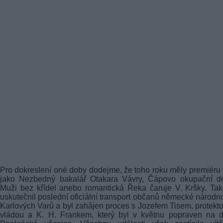
Pro dokreslení oné doby dodejme, že toho roku měly premiéru 
jako Nezbedný bakalář Otakara Vávry, Čápovo okupační d
Muži bez křídel anebo romantická Řeka čaruje V. Kršky. Ta
uskutečnil poslední oficiální transport občanů německé národno
Karlových Varů a byl zahájen proces s Jozefem Tisem, protekto
vládou a K. H. Frankem, který byl v květnu popraven na d