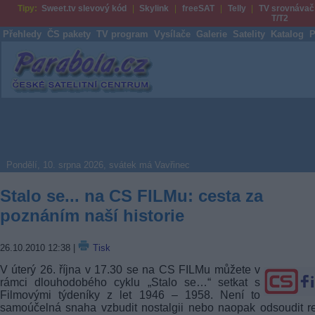
Tipy:
Sweet.tv slevový kód
Skylink
freeSAT
Telly
TV srovnávač
T/T2
Přehledy
ČS pakety
TV program
Vysílače
Galerie
Satelity
Katalog
P
Parabola.cz
Pondělí, 10. srpna 2026, svátek má Vavřinec
Stalo se... na CS FILMu: cesta za
poznáním naší historie
26.10.2010 12:38
|
Tisk
V úterý 26. října v 17.30 se na CS FILMu můžete v
rámci dlouhodobého cyklu „Stalo se…“ setkat s
Filmovými týdeníky z let 1946 – 1958. Není to
samoúčelná snaha vzbudit nostalgii nebo naopak odsoudit r