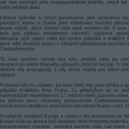
ale lépe pochopit jeho propagandistické praktiky, stejně tak
celou tehdejší dobu.
Filmové týdeníky si mnozí pamatujeme jako vynucenou sou
promítání, kterou si člověk před shlédnutím hlavního předst
musel vytrpět. Jejich historie však sahá mnohem dál. V roce
byla pod záštitou ministerstva zahraničí založena společ
Aktualita, jejíž náplní měla být výroba týdeníků a krátkých f
které měly divákům doma i v zahraničí představovat pozitivní 
Československa.
To však vydrželo necelá dva roky, protože záhy po zahá
okupace se celého filmového průmyslu zmocnili nacisté. Ti, dob
vědomi síly propagandy, z něj učinili nástroj pro šíření poli
agitace.
Podobná role mu zůstala i po roce 1945, kdy jeho výroba a s
připadla Krátkému filmu Praha. Za pětačtyřicet let se pod
nashromáždit neuvěřitelných 1,7 miliónů metrů záznamu, které
na jednom konci rámovány osvobozením Československa
straně druhé návštěvou amerického prezidenta Bushe v roce 1
Poválečné rozdělení Evropy a rostoucí vliv komunismu ve St
Evropě však na dlouhá čtyři desetiletí vtiskl filmovému týdeníku
nezaměnitelný charakter. Jednotná kontrola státu nad všemi 