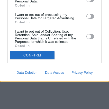
Personal Data.
Opted In
I want to opt-out of processing my
Personal Data for Targeted Advertising.
Opted In
Prima sport - co nabídne v prvním
Kdy a kde bude Prima sport k
vysílacím týdnu
naladění na Skylinku
I want to opt-out of Collection, Use,
Retention, Sale, and/or Sharing of my
Personal Data that Is Unrelated with the
Purposes for which it was collected.
Opted In
Parabola.cz
- web o satelitní, terestrické a kabelové televizi, © 2000–202
•
O webu parabola.cz
•
O souborech cookies
•
Inzerce
•
Kontakt
•
Dovolená u moře
•
Bazény
CONFIRM
Data Deletion
Data Access
Privacy Policy