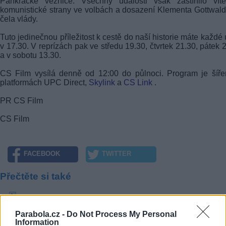
Pankrácké věznice. Všechny události však zastínilo vítěz
komunistické strany ve volbách a dosazení Klementa Gottwal
čela vlády.
Tuto jedinečnou příležitost k cestě do naší historie máte každé 
v 17.30. V reprízách pak ve středu 19.30, čtvrtek 21.30, pátek 
a v sobotu 13.30.
CS Film vysílá denně od 12:00 do půlnoci. Program je šíř
platformách UPC Direct,
Skylink
a
CS Link
.
PR CS Film
CS Film
FACEBOOK
TWITTER
Přečtěte si také
Znáte české filmy? Nový televizor může být váš! Začínáme
Parabola.cz slaví 10 let
Parabola.cz -
Do Not Process My Personal
Společnost Discovery Communications oslavuje 25. výročí od založen
Information