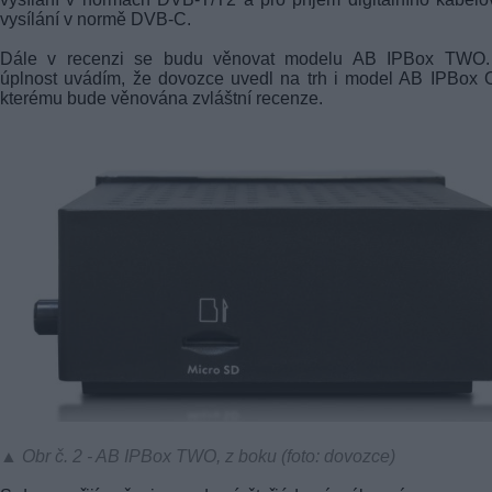
vysílání v normě DVB-C.
Dále v recenzi se budu věnovat modelu AB IPBox TWO.
úplnost uvádím, že dovozce uvedl na trh i model AB IPBox
kterému bude věnována zvláštní recenze.
▲ Obr č. 2 - AB IPBox TWO, z boku (foto: dovozce)