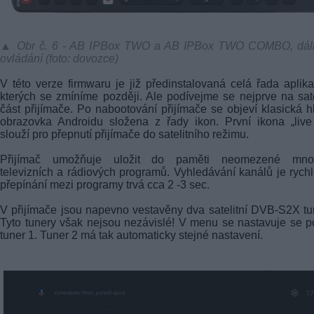
▲ Obr č. 6 - AB IPBox TWO a AB IPBox TWO COMBO, dál
ovládání (foto: dovozce)
V této verze firmwaru je již předinstalovaná celá řada aplika
kterých se zmíníme později. Ale podívejme se nejprve na sate
část přijímače. Po nabootování přijímače se objeví klasická h
obrazovka Androidu složena z řady ikon. První ikona „liv
slouží pro přepnutí přijímače do satelitního režimu.
Přijímač umožňuje uložit do paměti neomezené množ
televizních a rádiových programů. Vyhledávání kanálů je rychl
přepínání mezi programy trvá cca 2 -3 sec.
V přijímače jsou napevno vestavěny dva satelitní DVB-S2X tu
Tyto tunery však nejsou nezávislé! V menu se nastavuje se 
tuner 1. Tuner 2 má tak automaticky stejné nastavení.