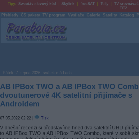
Tipy:
Sweet.tv slevový kód
Skylink
freeSAT
Telly
TV srovnávač
T/T2
Přehledy
ČS pakety
TV program
Vysílače
Galerie
Satelity
Katalog
P
Parabola.cz
Pátek, 7. srpna 2026, svátek má Lada
AB IPBox TWO a AB IPBox TWO Comb
dvoutunerové 4K satelitní přijímače s
Androidem
07.05.2022 02:22
|
Tisk
V dnešní recenzi si představíme hned dva satelitní UHD přijím
to AB IPBox TWO a AB IPBox TWO Combo, které v sobě skrý
nejenom satelitní přijímače, ale i skvělá multimediální centra.