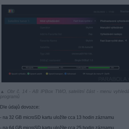
▲ Obr č. 14 - AB IPBox TWO, satelitní část - menu vyhled
programů
Dle údajů dovozce:
- na 32 GB microSD kartu uložíte cca 13 hodin záznamu
- na 64 GB microSD kartu uložíte cca 25 hodin záznamu