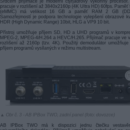
Srdcem přijímače je moderní čtyřjádrový výkonný procesor
pracuje v rozlišení až 3840x2160p (4K Ultra HD) 60fps. Paměť 
(eMMC) má velikost 16 GB a paměť RAM 2 GB (DD
Samozřejmostí je podpora technologie vylepšení obrazové kv
HDR (High Dynamic Range) 10bit, HLG a VP9 10 bit.
Přístroj umožňuje příjem SD, HD a UHD programů v kompre
MPEG-2, MPEG-4/H.264 a HEVC/H.265. Přijímač pracuje ve v
rozlišení až 2160p (tzv. 4K). Použitý demodulátor umožňuje
příjem programů vysílaných v režimu multistream.
▲ Obr č. 3 - AB IPBox TWO, zadní panel (foto: dovozce)
AB IPBox TWO má k dispozici jednu čtečku vestavě