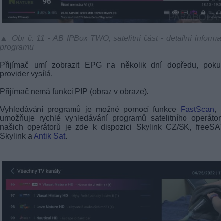
▲ Obr č. 11 - AB IPBox TWO, satelitní část - detailní inform
programu
Přijímač umí zobrazit EPG na několik dní dopředu, poku
provider vysílá.
Přijímač nemá funkci PIP (obraz v obraze).
Vyhledávání programů je možné pomocí funkce
FastScan
, 
umožňuje rychlé vyhledávání programů satelitního operáto
našich operátorů je zde k dispozici Skylink CZ/SK, freeS
Skylink a
Antik Sat
.