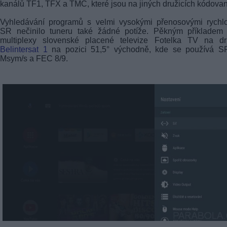
kanálů TF1, TFX a TMC, které jsou na jiných družicích kódova
Vyhledávání programů s velmi vysokými přenosovými rychlo
SR nečinilo tuneru také žádné potíže. Pěkným příkladem 
multiplexy slovenské placené televize Fotelka TV na dru
Belintersat 1
na pozici 51,5° východně, kde se používá S
Msym/s a FEC 8/9.