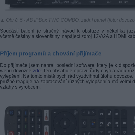
▲ Obr č. 5 - AB IPBox TWO COMBO, zadní panel (foto: dovozc
Součástí balení je stručný návod k obsluze v několika jaz
včetně češtiny a slovenštiny, napájecí zdroj 12V/2A a HDMI kab
Příjem programů a chování přijímače
Do přijímače jsem nahrál poslední software, který je k dispozi
webu dovozce
zde
. Ten obsahuje opravu řady chyb a řadu rů
vylepšení. Na tomto místě bych rád vyzdvihnul úlohu dovozce, 
pružně reaguje na zapracování různých vylepšení a má velmi 
vztahy s výrobcem.