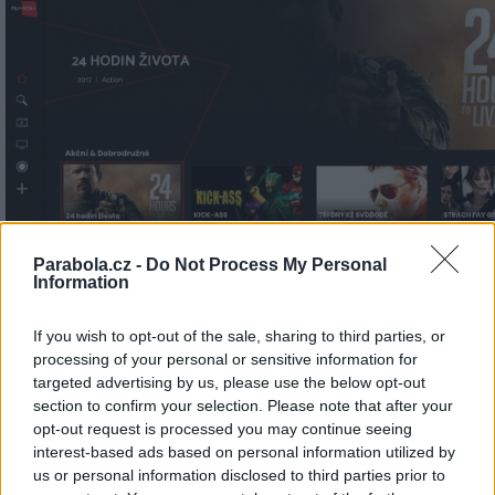
Parabola.cz -
Do Not Process My Personal
Information
▲ Obr č. 22 - AB IPBox TWO, aplikace FilmBox+
If you wish to opt-out of the sale, sharing to third parties, or
Velmi příjemná funkce, kterou box disponuje, je Google V
processing of your personal or sensitive information for
Assistant, tedy ovládání hlasem. Vaše dálkové ovládání tak s
targeted advertising by us, please use the below opt-out
zároveň jako mikrofon. Stačí jen stisknout příslušné tlačít
section to confirm your selection. Please note that after your
dálkovém ovládání a nyní již můžete vyslovit vaše přání, kte
opt-out request is processed you may continue seeing
vyhledáno na Youtube.
interest-based ads based on personal information utilized by
us or personal information disclosed to third parties prior to
V Google Play obchodu lze také využít hlasové vyhledávání. 