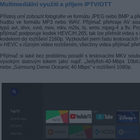
Multimediální využití a příjem IPTV/OTT
Přístroj umí zobrazit fotografie ve formátu JPEG nebo BMP a př
hudbu ve formátu MP3 nebo WAV. Přijímač přehraje AV sou
typů avi, divx, xvid, mov, mkv, m2ts, ts, wmv, mpeg-4 a flv. Pr
přijímač podporuje kodek HEVC/H.265, tak lze přehrát videa s 
kodekem do rozlišení 2160p. Vyzkoušel jsem řadu testovacích 
v HEVC s různým video rozlišením, všechny videa přijímač přeh
Přijímač si také bez problému poradil s testovacími MKV soub
vysokým datovým tokem jako např. „Jellyfish-40-Mbps 10bit
nebo „Samsung Demo Oceanic 40 Mbps“ v rozlišení 1080p.