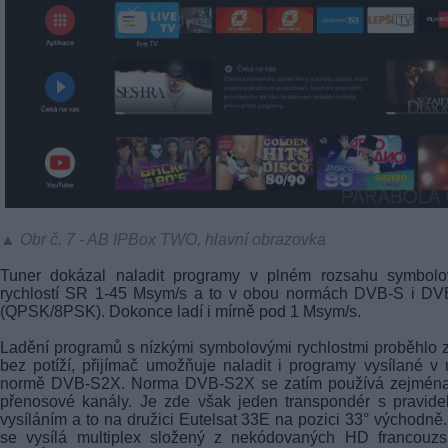
▲ Obr č. 7 - AB IPBox TWO, hlavní obrazovka
Tuner dokázal naladit programy v plném rozsahu symbolo
rychlostí SR 1-45 Msym/s a to v obou normách DVB-S i DV
(QPSK/8PSK). Dokonce ladí i mírně pod 1 Msym/s.
Ladění programů s nízkými symbolovými rychlostmi proběhlo 
bez potíží, přijímač umožňuje naladit i programy vysílané v
normě DVB-S2X. Norma DVB-S2X se zatím používá zejména
přenosové kanály. Je zde však jeden transpondér s pravid
vysíláním a to na družici Eutelsat 33E na pozici 33° východně
se vysílá multiplex složený z nekódovaných HD francouzs