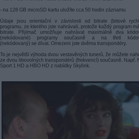
- na 128 GB microSD kartu uložíte cca 50 hodin záznamu
Údaje jsou orientační v závislosti od bitrate (bitové rychl
programu, ze kterého jste nahrávali, protože každý program má
bitrate. Přijímač umožňuje nahrávat maximálně dva kódo
(nekódované) programy současně a na třetí kódo
(nekódovaný) se dívat. Omezeni jste dvěma transpondéry.
To je největší výhoda dvou vestavěných tunerů, že můžete nah
ze dvou libovolných transpondérů (frekvencí) současně. Např.
Sport 1 HD a HBO HD z nabídky Skylink.