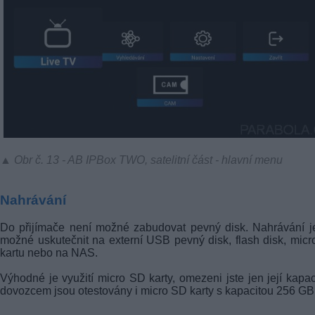
▲ Obr č. 13 - AB IPBox TWO, satelitní část - hlavní menu
Nahrávání
Do přijímače není možné zabudovat pevný disk. Nahrávání j
možné uskutečnit na externí USB pevný disk, flash disk, mic
kartu nebo na NAS.
Výhodné je využití micro SD karty, omezeni jste jen její kapac
dovozcem jsou otestovány i micro SD karty s kapacitou 256 GB