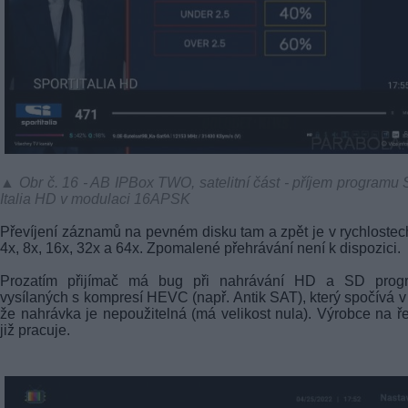
▲ Obr č. 16 - AB IPBox TWO, satelitní část - příjem programu 
Italia HD v modulaci 16APSK
Převíjení záznamů na pevném disku tam a zpět je v rychlostec
4x, 8x, 16x, 32x a 64x. Zpomalené přehrávání není k dispozici.
Prozatím přijímač má bug při nahrávání HD a SD prog
vysílaných s kompresí HEVC (např. Antik SAT), který spočívá v
že nahrávka je nepoužitelná (má velikost nula). Výrobce na ř
již pracuje.