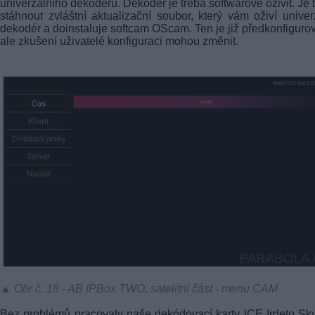
univerzálního dekodéru. Dekodér je třeba softwarově oživit. Je 
stáhnout zvláštní aktualizační soubor, který vám oživí univer
dekodér a doinstaluje softcam OScam. Ten je již předkonfiguro
ale zkušení uživatelé konfiguraci mohou změnit.
▲ Obr č. 18 - AB IPBox TWO, satelitní část - menu CAM
Bez problémů pracovaly naše dekódovací karty ICE Irdeto Sky