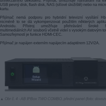
univerzálního dekodéru. Přijímač umožňuje nahrávání na ex
USB pevný disk, flash disk, NAS (síťové úložiště) nebo na mic
kartu.
Přijímač nemá podporu pro hybridní televizní vysílání Hb
nicméně to se dá vykompenzovat použitím některých aplika
Androidu. Přístroj umožňuje přehrávání široké š
multimediálních AV souborů včetně videí s vysokým datovým t
Samozřejmostí je funkce HDMI-CEC.
Přijímač je napájen externím napájecím adaptérem 12V/2A.
▲ Obr č. 4 - AB IPBox TWO COMBO, přední panel (foto: dovoz