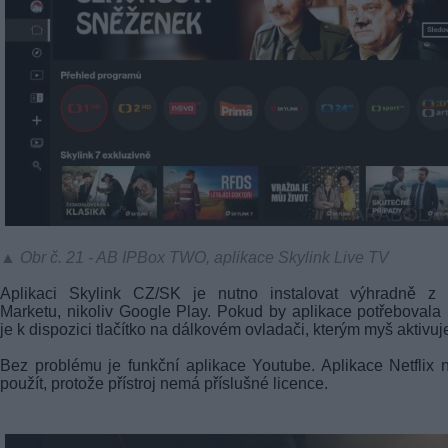
▲ Obr č. 21 - AB IPBox TWO, aplikace Skylink Live TV
Aplikaci Skylink CZ/SK je nutno instalovat výhradně z
Marketu, nikoliv Google Play. Pokud by aplikace potřebovala
je k dispozici tlačítko na dálkovém ovladači, kterým myš aktivu
Bez problému je funkční aplikace Youtube. Aplikace Netflix 
použít, protože přístroj nemá příslušné licence.