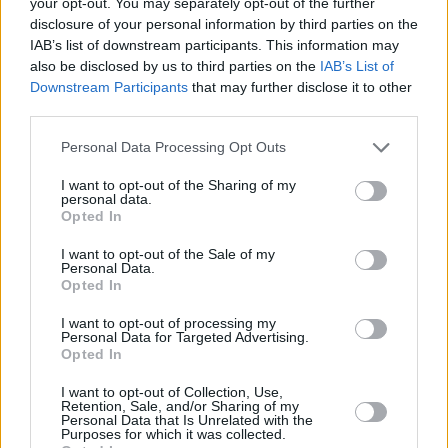
ale upozornit, že spousta aplikací vyžaduje pro ovládání myš
your opt-out. You may separately opt-out of the further
určeno pro mobilní verzi Androidu.
disclosure of your personal information by third parties on the
IAB’s list of downstream participants. This information may
also be disclosed by us to third parties on the
IAB’s List of
Downstream Participants
that may further disclose it to other
third parties.
Personal Data Processing Opt Outs
I want to opt-out of the Sharing of my
personal data.
Opted In
I want to opt-out of the Sale of my
Personal Data.
Opted In
I want to opt-out of processing my
Personal Data for Targeted Advertising.
Opted In
▲ Obr č. 23 - AB IPBox TWO, aplikace SledovaniTV
I want to opt-out of Collection, Use,
Retention, Sale, and/or Sharing of my
Nainstaloval jsem si také multimediální prostředí KODI 19.4. 
Personal Data that Is Unrelated with the
rozlišení menu bylo 1080p. Vše fungovalo zcela bez potí
Purposes for which it was collected.
originálním playerem pro KODI.