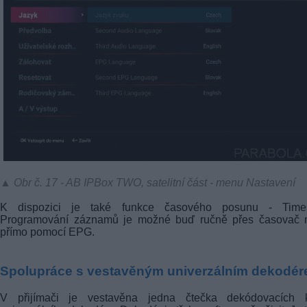
▲ Obr č. 17 - AB IPBox TWO, satelitní část - menu Nastavení
K dispozici je také funkce časového posunu - Timesh
Programování záznamů je možné buď ručně přes časovač 
přímo pomocí EPG.
Spolupráce s vestavěným univerzálním dekodé
V přijímači je vestavěna jedna čtečka dekódovacích k