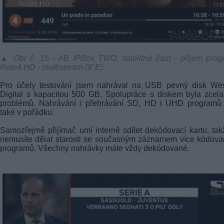
▲ Obr č. 15 - AB IPBox TWO, satelitná část - příjem prog
Rete4 HD - multistream (9°E)
Pro účely testování jsem nahrával na USB pevný disk Wes
Digital s kapacitou 500 GB. Spolupráce s diskem byla zcel
problémů. Nahrávání i přehrávání SD, HD i UHD programů 
také v pořádku.
Samozřejmě přijímač umí interně sdílet dekódovací kartu, tak
nemusíte dělat starosti se současným záznamem více kódov
programů. Všechny nahrávky máte vždy dekódované.