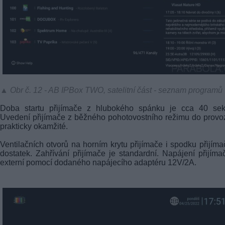
▲ Obr č. 12 - AB IPBox TWO, satelitní část - seznam programů
Doba startu přijímače z hlubokého spánku je cca 40 sek
Uvedení přijímače z běžného pohotovostního režimu do provo
prakticky okamžité.
Ventilačních otvorů na horním krytu přijímače i spodku přijíma
dostatek. Zahřívání přijímače je standardní. Napájení přijíma
externí pomocí dodaného napájecího adaptéru 12V/2A.