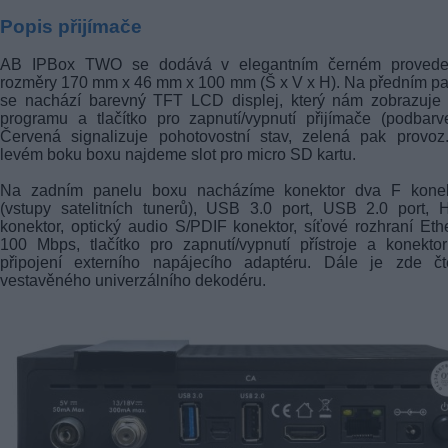
Popis přijímače
AB IPBox TWO se dodává v elegantním černém provede
rozměry 170 mm х 46 mm х 100 mm (Š x V x H). Na předním p
se nachází barevný TFT LCD displej, který nám zobrazuje 
programu a tlačítko pro zapnutí/vypnutí přijímače (podbarv
Červená signalizuje pohotovostní stav, zelená pak provoz
levém boku boxu najdeme slot pro micro SD kartu.
Na zadním panelu boxu nacházíme konektor dva F konek
(vstupy satelitních tunerů), USB 3.0 port, USB 2.0 port,
konektor, optický audio S/PDIF konektor, síťové rozhraní Eth
100 Mbps, tlačítko pro zapnutí/vypnutí přístroje a konekto
připojení externího napájecího adaptéru. Dále je zde čt
vestavěného univerzálního dekodéru.