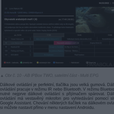
▲ Obr č. 10 - AB IPBox TWO, satelitní část - Multi EPG
Dálkové ovládání je perfektní, tlačítka jsou velká gumová. Dá
ovládání pracuje v režimu IR nebo Bluetooth. V režimu Bluetoo
nutné nejprve dálkové ovládání s přijímačem spárovat. Dá
ovládání má vestavěný mikrofon pro vyhledávání pomocí sl
Google Assistant. Chování některých tlačítek na dálkovém ovl
si můžete nastavit přímo v menu nastavení Androidu.