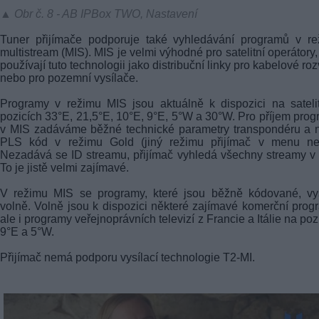
▲ Obr č. 8 - AB IPBox TWO, Nastavení
Tuner přijímače podporuje také vyhledávání programů v re
multistream (MIS). MIS je velmi výhodné pro satelitní operátory, 
používají tuto technologii jako distribuční linky pro kabelové ro
nebo pro pozemní vysílače.
Programy v režimu MIS jsou aktuálně k dispozici na sateli
pozicích 33°E, 21,5°E, 10°E, 9°E, 5°W a 30°W. Pro příjem pro
v MIS zadáváme běžné technické parametry transpondéru a 
PLS kód v režimu Gold (jiný režimu přijímač v menu ne
Nezadává se ID streamu, přijímač vyhledá všechny streamy v
To je jistě velmi zajímavé.
V režimu MIS se programy, které jsou běžně kódované, vys
volně. Volně jsou k dispozici některé zajímavé komerční prog
ale i programy veřejnoprávních televizí z Francie a Itálie na poz
9°E a 5°W.
Přijímač nemá podporu vysílací technologie T2-MI.