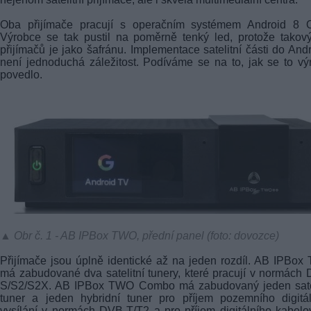
Oba přijímače pracují s operačním systémem Android 8 O
Výrobce se tak pustil na poměrně tenký led, protože takov
přijímačů je jako šafránu. Implementace satelitní části do And
není jednoduchá záležitost. Podíváme se na to, jak se to vý
povedlo.
▲ Obr č. 1 - AB IPBox TWO, přední panel (foto: dovozce)
Přijímače jsou úplně identické až na jeden rozdíl. AB IPBo
má zabudované dva satelitní tunery, které pracují v normách
S/S2/S2X. AB IPBox TWO Combo má zabudovaný jeden satel
tuner a jeden hybridní tuner pro příjem pozemního digitá
vysílání v normách DVB-T/T2 a pro příjem digitálního kabel