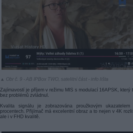
▲ Obr č. 9 - AB IPBox TWO, satelitní část - info lišta
Zajímavostí je příjem v režimu MIS s modulací 16APSK, který 
bez problémů zvládnul.
Kvalita signálu je zobrazována proužkovým ukazatelem
procentech. Přijímač má excelentní obraz a to nejen v 4K rozli
ale i v FHD kvalitě.