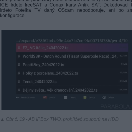
ICE Irdeto freeSAT a Conax karty Antik SAT. Dekódovací k
Irdeto Fotelka TV daný OScam nepodporuje, ani po z
konfigurace.
▲ Obr č. 19 - AB IPBox TWO, prohlížeč souborů na HDD