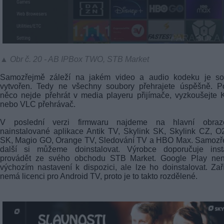
▲ Obr č. 20 - AB IPBox TWO, STB Market
Samozřejmě záleží na jakém video a audio kodeku je so
vytvořen. Tedy ne všechny soubory přehrajete úspěšně. P
něco nejde přehrát v media playeru přijímače, vyzkoušejte
nebo VLC přehrávač.
V poslední verzi firmwaru najdeme na hlavní obraz
nainstalované aplikace Antik TV, Skylink SK, Skylink CZ, 
SK, Magio GO, Orange TV, Sledování TV a HBO Max. Samozř
další si můžeme doinstalovat. Výrobce doporučuje insta
provádět ze svého obchodu STB Market. Google Play nen
výchozím nastavení k dispozici, ale lze ho doinstalovat. Zař
nemá licenci pro Android TV, proto je to takto rozdělené.