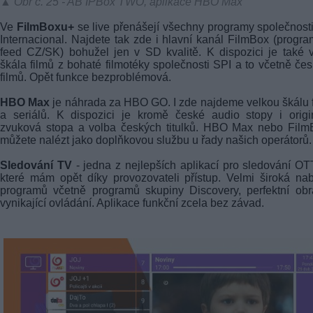
▲ Obr č. 25 - AB IPBox TWO, aplikace HBO Max
Ve
FilmBoxu+
se live přenášejí všechny programy společnost
Internacional. Najdete tak zde i hlavní kanál FilmBox (progr
feed CZ/SK) bohužel jen v SD kvalitě. K dispozici je také 
škála filmů z bohaté filmotéky společnosti SPI a to včetně če
filmů. Opět funkce bezproblémová.
HBO Max
je náhrada za HBO GO. I zde najdeme velkou škálu 
a seriálů. K dispozici je kromě české audio stopy i origi
zvuková stopa a volba českých titulků. HBO Max nebo Film
můžete nalézt jako doplňkovou službu u řady našich operátorů.
Sledování TV
- jedna z nejlepších aplikací pro sledování OT
které mám opět díky provozovateli přístup. Velmi široká na
programů včetně programů skupiny Discovery, perfektní ob
vynikající ovládání. Aplikace funkční zcela bez závad.