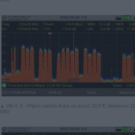
▲ Obr č. 6 - Příjem satelitu Astra na pozici 23,5°E, frekvence 1
GHz