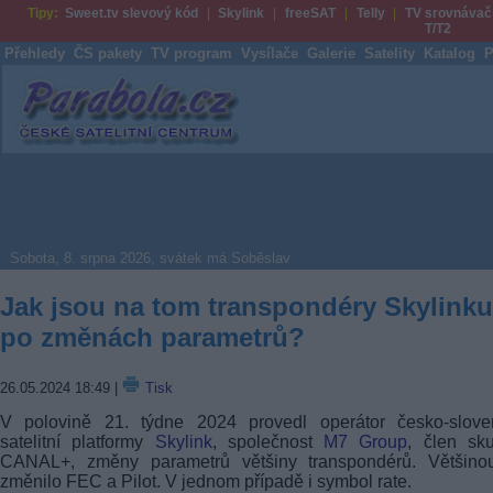
Tipy:
Sweet.tv slevový kód
Skylink
freeSAT
Telly
TV srovnávač
T/T2
Přehledy
ČS pakety
TV program
Vysílače
Galerie
Satelity
Katalog
P
Parabola.cz
Sobota, 8. srpna 2026, svátek má Soběslav
Jak jsou na tom transpondéry Skylinku
po změnách parametrů?
26.05.2024 18:49
|
Tisk
V polovině 21. týdne 2024 provedl operátor česko-slove
satelitní platformy
Skylink
, společnost
M7 Group
, člen sk
CANAL+, změny parametrů většiny transpondérů. Většino
změnilo FEC a Pilot. V jednom případě i symbol rate.