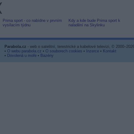
Prima sport - co nabídne v prvním
Kdy a kde bude Prima sport k
vysílacím týdnu
naladění na Skylinku
Parabola.cz
- web o satelitní, terestrické a kabelové televizi, © 2000–202
•
O webu parabola.cz
•
O souborech cookies
•
Inzerce
•
Kontakt
•
Dovolená u moře
•
Bazény