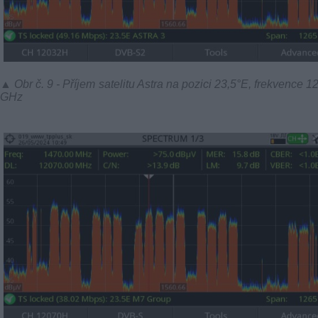
▲ Obr č. 9 - Příjem satelitu Astra na pozici 23,5°E, frekvence 1
GHz