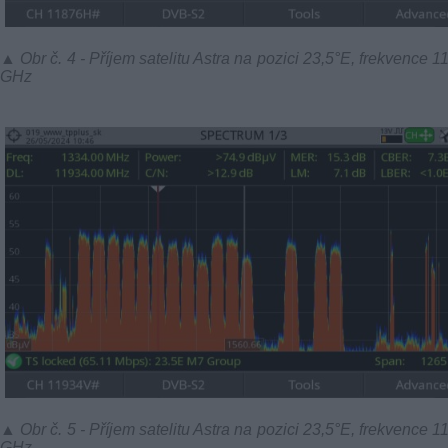
▲ Obr č. 4 - Příjem satelitu Astra na pozici 23,5°E, frekvence 1
GHz
▲ Obr č. 5 - Příjem satelitu Astra na pozici 23,5°E, frekvence 1
GHz