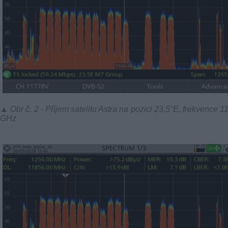
▲ Obr č. 2 - Příjem satelitu Astra na pozici 23,5°E, frekvence 1
GHz