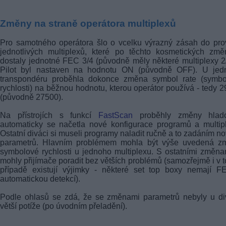
Změny na straně operátora multiplexů
Pro samotného operátora šlo o vcelku výrazný zásah do pr
jednotlivých multiplexů, které po těchto kosmetických zm
dostaly jednotné FEC 3/4 (původně měly některé multiplexy 2
Pilot byl nastaven na hodnotu ON (původně OFF). U jed
transpondéru proběhla dokonce změna symbol rate (symbo
rychlosti) na běžnou hodnotu, kterou operátor používá - tedy 
(původně 27500).
Na přístrojích s funkcí
FastScan
proběhly změny hlad
automaticky se načetla nové konfigurace programů a multip
Ostatní diváci si museli programy naladit ručně a to zadáním n
parametrů. Hlavním problémem mohla být výše uvedená z
symbolové rychlosti u jednoho multiplexu. S ostatními změna
mohly přijímače poradit bez větších problémů (samozřejmě i v 
případě existují výjimky - některé set top boxy nemají F
automatickou detekcí).
Podle ohlasů se zdá, že se změnami parametrů nebyly u di
větší potíže (po úvodním přeladění).