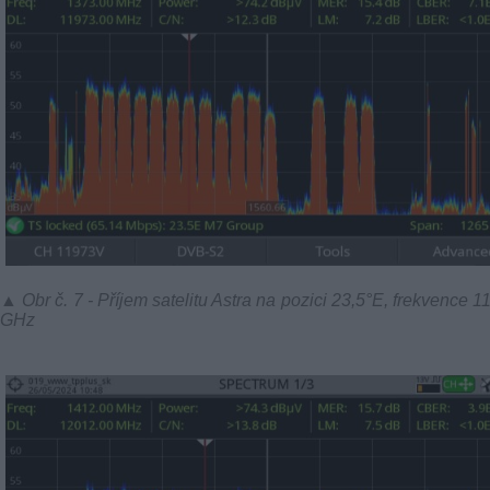
▲ Obr č. 7 - Příjem satelitu Astra na pozici 23,5°E, frekvence 1
GHz