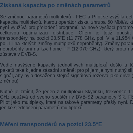
Získaná kapacita po změnách parametrů
Se změnou parametrů multiplexů - FEC a Pilot se zvýšila ce
kapacita multiplexů, kterou operátor získal zhruba 50 Mbit/s, k
nyní využívá pro přeladění programů na nové vysílací parame
celkovou optimalizaci distribuce. Cílem je totiž opustit
transpondéry na pozici 23,5°E (11,778 GHz, pol. V a 11,954
pol. H na kterých změny multiplexů neproběhly). Změny para
neproběhly ani na tzv. home TP (12,070 GHz), který proto n
zůstává v DVB-S.
Vedle navýšené kapacity jednotlivých multiplexů došlo u t
paketů také k jedné zásadní změně: pro příjem je nyní nutný sil
signál, aby byla dosažena stejná signálová rezerva jako dříve 
změnou).
Nutné je zmínit, že jeden z multiplexů Skylinku, frekvence 1
GHz používá od svého spuštění v DVB-S2 parametry SR, F
Pilot jako multiplexy, které na takové parametry přešly nyní. 
jen ke sjednocení parametrů multiplexů.
Měření transpondérů na pozici 23,5°E