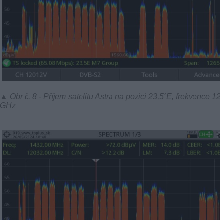
▲ Obr č. 8 - Příjem satelitu Astra na pozici 23,5°E, frekvence 1
GHz