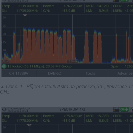
▲ Obr č. 1 - Příjem satelitu Astra na pozici 23,5°E, frekvence 1
GHz