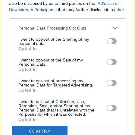
also be disclosed by us to third parties on the
IAB’s List of
Downstream Participants
that may further disclose it to other
third parties.
Personal Data Processing Opt Outs
I want to opt-out of the Sharing of my
personal data.
▲ Obr č. 15 - Příjem satelitu Astra na pozici 23,5°E, frek
Opted In
12,363 GHz
redakce
I want to opt-out of the Sale of my
Personal Data.
Opted In
I want to opt-out of processing my
FACEBOOK
TWITTER
Personal Data for Targeted Advertising.
Opted In
Přečtěte si také
I want to opt-out of Collection, Use,
Retention, Sale, and/or Sharing of my
Teletext na přijímačích s OS Android TV
Personal Data that Is Unrelated with the
Prima COOL s audio popisem za pomocí AI
Purposes for which it was collected.
Opted In
Skončila aukce kmitočtů pro DAB+, přiděleny kmitočty
Reklama
CONFIRM