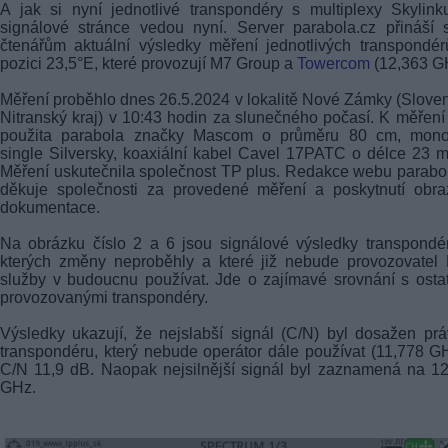
A jak si nyní jednotlivé transpondéry s multiplexy Skylin
signálové stránce vedou nyní. Server parabola.cz přináší
čtenářům aktuální výsledky měření jednotlivých transpondé
pozici 23,5°E, které provozují M7 Group a
Towercom
(12,363 G
Měření proběhlo dnes 26.5.2024 v lokalitě Nové Zámky (Slove
Nitranský kraj) v 10:43 hodin za slunečného počasí. K měření
použita parabola značky Mascom o průměru 80 cm, mono
single Silversky, koaxiální kabel Cavel 17PATC o délce 23 m
Měření uskutečnila společnost TP plus. Redakce webu parabo
děkuje společnosti za provedené měření a poskytnutí obra
dokumentace.
Na obrázku číslo 2 a 6 jsou signálové výsledky transpondé
kterých změny neproběhly a které již nebude provozovatel
služby v budoucnu používat. Jde o zajímavé srovnání s osta
provozovanými transpondéry.
Výsledky ukazují, že nejslabší signál (C/N) byl dosažen pr
transpondéru, který nebude operátor dále používat (11,778 G
C/N 11,9 dB. Naopak nejsilnější signál byl zaznamená na 1
GHz.