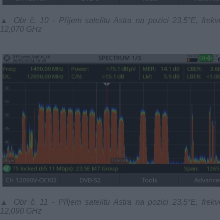
▲ Obr č. 10 - Příjem satelitu Astra na pozici 23,5°E, frek
12,070 GHz
▲ Obr č. 11 - Příjem satelitu Astra na pozici 23,5°E, frek
12,090 GHz