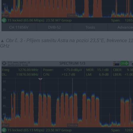
▲ Obr č. 3 - Příjem satelitu Astra na pozici 23,5°E, frekvence 1
GHz