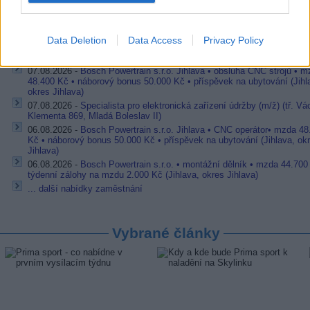
Pracovní nabídky
Data Deletion
Data Access
Privacy Policy
07.08.2026 -
Bosch Powertrain s.r.o. Jihlava • linkový střídač • mzda
48.400 Kč • příspěvek na ubytování (Jihlava, okres Jihlava)
07.08.2026 -
Bosch Powertrain s.r.o. Jihlava • obsluha CNC strojů • 
48.400 Kč • náborový bonus 50.000 Kč • příspěvek na ubytování (Jihl
okres Jihlava)
07.08.2026 -
Specialista pro elektronická zařízení údržby (m/ž) (tř. Vá
Klementa 869, Mladá Boleslav II)
06.08.2026 -
Bosch Powertrain s.r.o. Jihlava • CNC operátor• mzda 48
Kč • náborový bonus 50.000 Kč • příspěvek na ubytování (Jihlava, ok
Jihlava)
06.08.2026 -
Bosch Powertrain s.r.o. • montážní dělník • mzda 44.700
týdenní zálohy na mzdu 2.000 Kč (Jihlava, okres Jihlava)
... další nabídky zaměstnání
Vybrané články