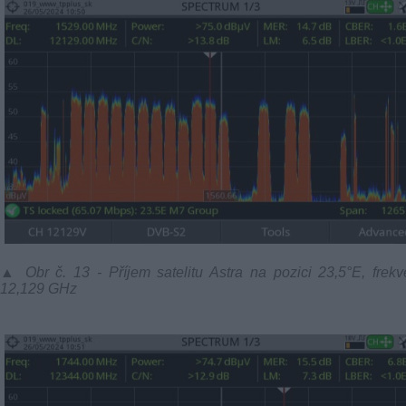
▲ Obr č. 13 - Příjem satelitu Astra na pozici 23,5°E, frek
12,129 GHz