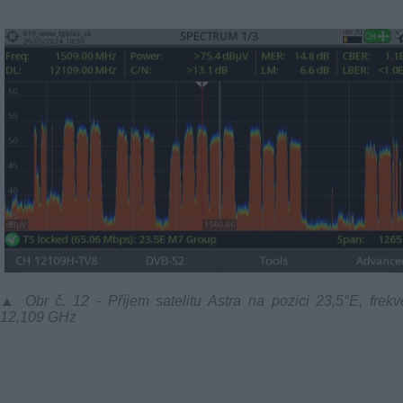
▲ Obr č. 12 - Příjem satelitu Astra na pozici 23,5°E, frek
12,109 GHz