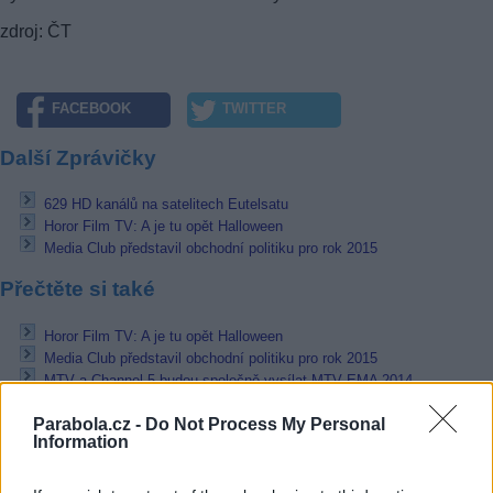
zdroj: ČT
FACEBOOK
TWITTER
Další Zprávičky
629 HD kanálů na satelitech Eutelsatu
Horor Film TV: A je tu opět Halloween
Media Club představil obchodní politiku pro rok 2015
Přečtěte si také
Horor Film TV: A je tu opět Halloween
Media Club představil obchodní politiku pro rok 2015
MTV a Channel 5 budou společně vysílat MTV EMA 2014
Reklama
Parabola.cz -
Do Not Process My Personal
Information
Pracovní nabídky