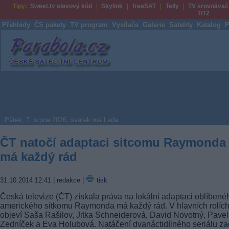
Tipy:
Sweet.tv slevový kód
Skylink
freeSAT
Telly
TV srovnávač
T/T2
Přehledy
ČS pakety
TV program
Vysílače
Galerie
Satelity
Katalog
P
Parabola.cz
Pátek, 7. srpna 2026, svátek má Lada
ČT natočí adaptaci sitcomu Raymonda
má každý rád
31.10.2014 12:41
| redakce |
tisk
Česká televize (ČT) získala práva na lokální adaptaci oblíbené
amerického sitkomu Raymonda má každý rád. V hlavních rolích
objeví Saša Rašilov, Jitka Schneiderová, David Novotný, Pavel
Zedníček a Eva Holubová. Natáčení dvanáctidílného seriálu z