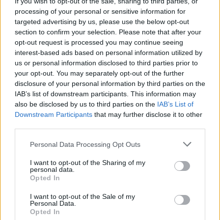
If you wish to opt-out of the sale, sharing to third parties, or
06.08.2026 -
Bosch Powertrain s.r.o. Jihlava • CNC operátor• mzda 48
processing of your personal or sensitive information for
Kč • náborový bonus 50.000 Kč • příspěvek na ubytování (Jihlava, ok
targeted advertising by us, please use the below opt-out
Jihlava)
section to confirm your selection. Please note that after your
06.08.2026 -
Bosch Powertrain s.r.o. • montážní dělník • mzda 44.700
týdenní zálohy na mzdu 2.000 Kč (Jihlava, okres Jihlava)
opt-out request is processed you may continue seeing
06.08.2026 -
Bosch Powertrain s.r.o. Jihlava • práce ve skladu • mzda
interest-based ads based on personal information utilized by
48.400 Kč • náborový bonus 50.000 Kč • ubytování (Jihlava, okres Jih
us or personal information disclosed to third parties prior to
06.08.2026 -
Bosch Powertrain s.r.o. Jihlava • střídač • mzda 48.400 
your opt-out. You may separately opt-out of the further
příspěvek na ubytování (Jihlava, okres Jihlava)
disclosure of your personal information by third parties on the
06.08.2026 -
Bosch Powertrain s.r.o. • seřizování strojů • mzda 48.400
náborový bonus 100.000 Kč • ubytování (Jihlava, okres Jihlava)
IAB’s list of downstream participants. This information may
... další nabídky zaměstnání
also be disclosed by us to third parties on the
IAB’s List of
Downstream Participants
that may further disclose it to other
third parties.
Vybrané články
Personal Data Processing Opt Outs
I want to opt-out of the Sharing of my
personal data.
Opted In
I want to opt-out of the Sale of my
Personal Data.
Opted In