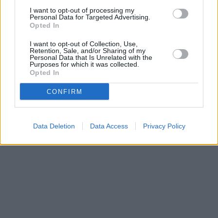
Prima sport - co nabídne v prvním
Kdy a kde bude Prima sport k
vysílacím týdnu
naladění na Skylinku
I want to opt-out of processing my
Personal Data for Targeted Advertising.
Opted In
I want to opt-out of Collection, Use,
Parabola.cz
- web o satelitní, terestrické a kabelové televizi, © 2000–202
Retention, Sale, and/or Sharing of my
•
O webu parabola.cz
•
O souborech cookies
•
Inzerce
•
Kontakt
Personal Data that Is Unrelated with the
•
Dovolená u moře
•
Bazény
Purposes for which it was collected.
Opted In
CONFIRM
Data Deletion
Data Access
Privacy Policy