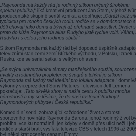
„
Raymonda má každý rád je rodinný sitkom určený širokému
spektru publika
,“ říká kreativní producent Jan Štern, v jehož tvůr
producentské skupině seriál vzniká, a doplňuje: „
Odráží totiž si
typickou pro mnoho českých rodin: rodiče se v domácnostech 
dětí chovají jako doma a bývají až přehnaně starostliví. Diváci 
proto do kůže Raymonda alias Rudyho jistě rychle vcítí. Věřím, 
Rudyho i s celou jeho rodinou oblíbí
.“
Sitkom Raymonda má každý rád byl doposud úspěšně zadapt
televizními stanicemi zemí Blízkého východu, v Polsku, Izraeli a
Rusku, kde se seriál setkal s velkým ohlasem.
„
Se svými univerzálními tématy manželského soužití, sourozen
rivality a rodinného propletence švagrů a tchýní je sitkom
Raymonda má každý rád ideální pro lokální adaptace
,“ domnív
výkonný viceprezident Sony Pictures Television Jeff Lerner a
pokračuje: „
Tato skvělá show si našla cestu k publiku mnoha
národností a my se těšíme, že do naší rostoucí ?rodiny?
Raymondových přibyde i Česká republika
."
Komediální seriál zobrazující každodenní život a starosti
sportovního novináře Raymonda Barona, jehož rodinný život b
probíhal vcelku normálně, jen kdyby v domě přes ulici nežili je
rodiče a starší bratr, vysílala televize CBS v letech 1996 až 200
byl několikrát oceněn cenami Emmy.