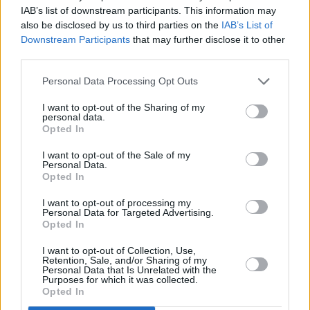
IAB’s list of downstream participants. This information may
also be disclosed by us to third parties on the
IAB’s List of
Downstream Participants
that may further disclose it to other
third parties.
Prima sport - co nabídne v prvním
Kdy a kde bude Prima sport k
vysílacím týdnu
naladění na Skylinku
Personal Data Processing Opt Outs
I want to opt-out of the Sharing of my
personal data.
Opted In
I want to opt-out of the Sale of my
Personal Data.
Opted In
I want to opt-out of processing my
Personal Data for Targeted Advertising.
Opted In
Parabola.cz
- web o satelitní, terestrické a kabelové televizi, © 2000–202
•
O webu parabola.cz
•
O souborech cookies
•
Inzerce
•
Kontakt
I want to opt-out of Collection, Use,
•
Dovolená u moře
•
Bazény
Retention, Sale, and/or Sharing of my
Personal Data that Is Unrelated with the
Purposes for which it was collected.
Opted In