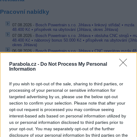
Pracovní nabídky
07.08.2026 -
Bosch Powertrain s.r.o. Jihlava • linkový střídač • mzda
48.400 Kč • příspěvek na ubytování (Jihlava, okres Jihlava)
07.08.2026 -
Bosch Powertrain s.r.o. Jihlava • obsluha CNC strojů • 
48.400 Kč • náborový bonus 50.000 Kč • příspěvek na ubytování (Jihl
okres Jihlava)
06.08.2026 -
Bosch Powertrain s.r.o. Jihlava • CNC operátor• mzda 48
Kč • náborový bonus 50.000 Kč • příspěvek na ubytování (Jihlava, ok
Jihlava)
Parabola.cz -
Do Not Process My Personal
06.08.2026 -
Bosch Powertrain s.r.o. • montážní dělník • mzda 44.700
Information
týdenní zálohy na mzdu 2.000 Kč (Jihlava, okres Jihlava)
06.08.2026 -
Bosch Powertrain s.r.o. Jihlava • práce ve skladu • mzda
48.400 Kč • náborový bonus 50.000 Kč • ubytování (Jihlava, okres Jih
If you wish to opt-out of the sale, sharing to third parties, or
... další nabídky zaměstnání
processing of your personal or sensitive information for
targeted advertising by us, please use the below opt-out
section to confirm your selection. Please note that after your
Vybrané články
opt-out request is processed you may continue seeing
interest-based ads based on personal information utilized by
us or personal information disclosed to third parties prior to
your opt-out. You may separately opt-out of the further
disclosure of your personal information by third parties on the