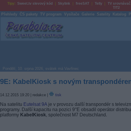
Tipy:
Sweet.tv slevový kód
Skylink
freeSAT
Telly
TV srovnávač
T/T2
Přehledy
ČS pakety
TV program
Vysílače
Galerie
Satelity
Katalog
P
Parabola.cz
Pondělí, 10. srpna 2026, svátek má Vavřinec
9E: KabelKiosk s novým transpondére
14.12.2015 19:20
| redakce |
tisk
Na satelitu
Eutelsat 9A
je v provozu další transpondér s televiz
programy. Další kapacitu na pozici 9°E obsadil operátor distribu
platformy
KabelKiosk
, společnost M7 Deutschland.