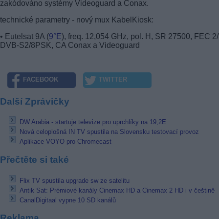
zakódováno systémy Videoguard a Conax.
technické parametry - nový mux KabelKiosk:
• Eutelsat 9A (
9°E
), freq. 12,054 GHz, pol. H, SR 27500, FEC 2/
DVB-S2/8PSK, CA Conax a Videoguard
FACEBOOK
TWITTER
Další Zprávičky
DW Arabia - startuje televize pro uprchlíky na 19,2E
Nová celoplošná IN TV spustila na Slovensku testovací provoz
Aplikace VOYO pro Chromecast
Přečtěte si také
Flix TV spustila upgrade sw ze satelitu
Antik Sat: Prémiové kanály Cinemax HD a Cinemax 2 HD i v češtině
CanalDigitaal vypne 10 SD kanálů
Reklama