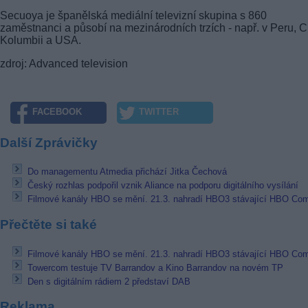
Secuoya je španělská mediální televizní skupina s 860
zaměstnanci a působí na mezinárodních trzích - např. v Peru, C
Kolumbii a USA.
zdroj: Advanced television
FACEBOOK
TWITTER
Další Zprávičky
Do managementu Atmedia přichází Jitka Čechová
Český rozhlas podpořil vznik Aliance na podporu digitálního vysílání
Filmové kanály HBO se mění. 21.3. nahradí HBO3 stávající HBO Co
Přečtěte si také
Filmové kanály HBO se mění. 21.3. nahradí HBO3 stávající HBO Co
Towercom testuje TV Barrandov a Kino Barrandov na novém TP
Den s digitálním rádiem 2 představí DAB
Reklama