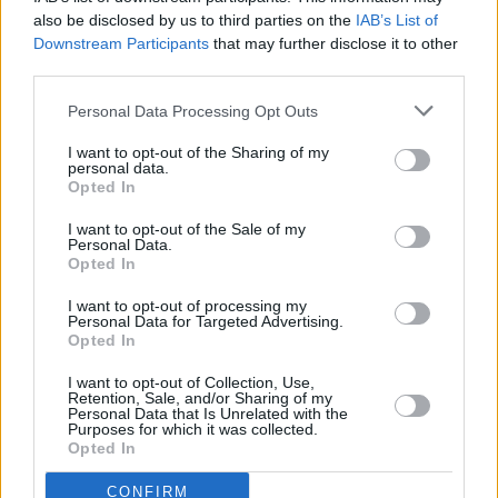
also be disclosed by us to third parties on the
IAB’s List of
Downstream Participants
that may further disclose it to other
third parties.
Prima sport - co nabídne v prvním
Kdy a kde bude Prima sport k
vysílacím týdnu
naladění na Skylinku
Personal Data Processing Opt Outs
I want to opt-out of the Sharing of my
personal data.
Opted In
I want to opt-out of the Sale of my
Personal Data.
Opted In
I want to opt-out of processing my
Personal Data for Targeted Advertising.
Opted In
Parabola.cz
- web o satelitní, terestrické a kabelové televizi, © 2000–202
•
O webu parabola.cz
•
O souborech cookies
•
Inzerce
•
Kontakt
I want to opt-out of Collection, Use,
•
Dovolená u moře
•
Bazény
Retention, Sale, and/or Sharing of my
Personal Data that Is Unrelated with the
Purposes for which it was collected.
Opted In
CONFIRM