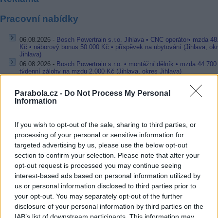
Pracovní nabídky
06.08.2026 -
Bosch Powertrain s.r.o. Jihlava • CNC operátor• mzda 48
Kč • náborový bonus 50.000 Kč • příspěvek na ubytování (Jihlava, ok
Jihlava)
06.08.2026 -
Bosch Powertrain s.r.o. • montážní dělník • mzda 44.700
týdenní zálohy na mzdu 2.000 Kč (Jihlava, okres Jihlava)
06.08.2026 -
Bosch Powertrain s.r.o. Jihlava • práce ve skladu • mzda
48.400 Kč • náborový bonus 50.000 Kč • ubytování (Jihlava, okres Jih
Parabola.cz -
Do Not Process My Personal
06.08.2026 -
Bosch Powertrain s.r.o. Jihlava • střídač • mzda 48.400 
Information
příspěvek na ubytování (Jihlava, okres Jihlava)
06.08.2026 -
Bosch Powertrain s.r.o. • seřizování strojů • mzda 48.400
náborový bonus 100.000 Kč • ubytování (Jihlava, okres Jihlava)
If you wish to opt-out of the sale, sharing to third parties, or
... další nabídky zaměstnání
processing of your personal or sensitive information for
targeted advertising by us, please use the below opt-out
section to confirm your selection. Please note that after your
Vybrané články
opt-out request is processed you may continue seeing
interest-based ads based on personal information utilized by
us or personal information disclosed to third parties prior to
your opt-out. You may separately opt-out of the further
disclosure of your personal information by third parties on the
IAB’s list of downstream participants. This information may