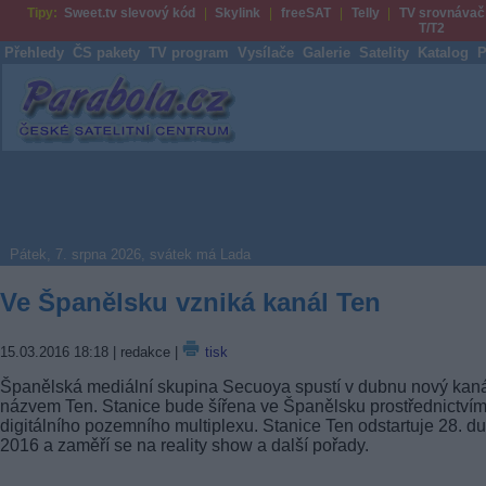
Tipy:
Sweet.tv slevový kód
Skylink
freeSAT
Telly
TV srovnávač
T/T2
Přehledy
ČS pakety
TV program
Vysílače
Galerie
Satelity
Katalog
P
Parabola.cz
Pátek, 7. srpna 2026, svátek má Lada
Ve Španělsku vzniká kanál Ten
15.03.2016 18:18
| redakce |
tisk
Španělská mediální skupina Secuoya spustí v dubnu nový kaná
názvem Ten. Stanice bude šířena ve Španělsku prostřednictví
digitálního pozemního multiplexu. Stanice Ten odstartuje 28. d
2016 a zaměří se na reality show a další pořady.