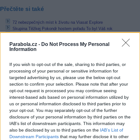
Přečtěte si také
72 nebezpečných míst k životu na Viasat Explore
Skupina Těžkej Pokondr hostem pořadu To byl Váš rok
Do jarného výberového konania Rada zaradila 16 voľných frekvencií
Parabola.cz -
Do Not Process My Personal
Reklama
Information
Pracovní nabídky
If you wish to opt-out of the sale, sharing to third parties, or
processing of your personal or sensitive information for
07.08.2026 -
Bosch Powertrain s.r.o. Jihlava • linkový střídač • mzda
48.400 Kč • příspěvek na ubytování (Jihlava, okres Jihlava)
targeted advertising by us, please use the below opt-out
07.08.2026 -
Bosch Powertrain s.r.o. Jihlava • obsluha CNC strojů • 
section to confirm your selection. Please note that after your
48.400 Kč • náborový bonus 50.000 Kč • příspěvek na ubytování (Jihl
opt-out request is processed you may continue seeing
okres Jihlava)
interest-based ads based on personal information utilized by
06.08.2026 -
Bosch Powertrain s.r.o. Jihlava • CNC operátor• mzda 48
us or personal information disclosed to third parties prior to
Kč • náborový bonus 50.000 Kč • příspěvek na ubytování (Jihlava, ok
Jihlava)
your opt-out. You may separately opt-out of the further
06.08.2026 -
Bosch Powertrain s.r.o. • montážní dělník • mzda 44.700
disclosure of your personal information by third parties on the
týdenní zálohy na mzdu 2.000 Kč (Jihlava, okres Jihlava)
IAB’s list of downstream participants. This information may
06.08.2026 -
Bosch Powertrain s.r.o. Jihlava • práce ve skladu • mzda
also be disclosed by us to third parties on the
IAB’s List of
48.400 Kč • náborový bonus 50.000 Kč • ubytování (Jihlava, okres Jih
Downstream Participants
... další nabídky zaměstnání
that may further disclose it to other