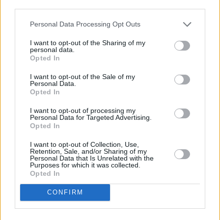
third parties.
Vybrané články
Personal Data Processing Opt Outs
I want to opt-out of the Sharing of my
personal data.
Opted In
I want to opt-out of the Sale of my
Personal Data.
Opted In
I want to opt-out of processing my
Prima sport - co nabídne v prvním
Kdy a kde bude Prima sport k
Personal Data for Targeted Advertising.
vysílacím týdnu
naladění na Skylinku
Opted In
I want to opt-out of Collection, Use,
Retention, Sale, and/or Sharing of my
Parabola.cz
- web o satelitní, terestrické a kabelové televizi, © 2000–202
Personal Data that Is Unrelated with the
•
O webu parabola.cz
•
O souborech cookies
•
Inzerce
•
Kontakt
Purposes for which it was collected.
•
Dovolená u moře
•
Bazény
Opted In
CONFIRM