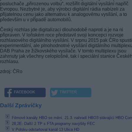
posluchače „přirozenou volbu“, rozšířit digitální vysílání napříč
Evropou. Nezbytné je, aby výrobci digitální rádia nabízeli za
přijatelnou cenu jako alternativu k analogovému vysílání, a to
především u v případě automobilů.
Český rozhlas jde digitalizaci dlouhodobě naproti a je na ni
připraven. V loňském roce představil svoji koncepci rozvoje
rozhlasového digitálního vysílání. V srpnu 2015 pak ČRo spusti
experimentální, ale plnohodnotné vysílání digitálního multiplex
DAB Praha ze žižkovského vysílače. V tomto multiplexu jsou
zahrnuty jak všechny celoplošné, tak i speciální stanice České
rozhlasu.
zdroj: ČRo
FACEBOOK
TWITTER
Další Zprávičky
Filmové kanály HBO se mění. 21.3. nahradí HBO3 stávající HBO Co
28,2E: Další 2 TP s FTA programy navýšily FEC
V Polsku odstartoval kanál 13 Ulica HD