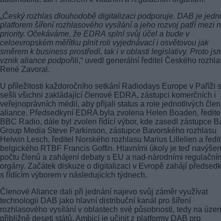
„
Český rozhlas dlouhodobě digitalizaci podporuje. DAB je jedn
platforem šíření rozhlasového vysílání a jeho rozvoj patří mezi 
priority. Očekáváme, že EDRA splní svůj účel a bude v
celoevropském měřítku plnit roli vyjednávací i osvětovou jak
směrem k business prostředí, tak i v oblasti legislativy. Proto js
vznik aliance podpořili
,“ uvedl generální ředitel Českého rozhl
René Zavoral.
U příležitosti každoročního setkání Radiodays Europe v Paříži 
sešli všichni zakládající členové EDRA, zástupci komerčních i
veřejnoprávních médií, aby přijali status a role jednotlivých čle
aliance. Předsedkyní EDRA byla zvolena Helen Boaden, ředite
BBC Radio, dále byl zvolen řídící výbor, kde zasedl zástupce B
Group Media Steve Parkinson, zástupce Bavorského rozhlasu
Helwin Lesch, ředitel Norského rozhlasu Marius Lillelien a ředit
belgického RTBF Francis Goffin. Hlavními úkoly je teď navýšen
počtu členů a zahájení debaty s EU a nad-národními regulační
orgány. Začátek diskuze o digitalizaci v Evropě zahájí předsed
s řídícím výborem v následujících týdnech.
Členové Aliance dali při jednání najevo svůj záměr využívat
technologii DAB jako hlavní distribuční kanál pro šíření
rozhlasového vysílání v oblastech své působnosti, tedy na úze
přibližně deseti států. Ambicí je učinit z platformy DAB pro