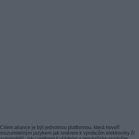
Cílem aliance je být jednotnou platformou, která hovoří
srozumitelným jazykem jak směrem k výrobcům elektroniky či
automobilů, tak i směrem k vládním a regulačním orgánům.