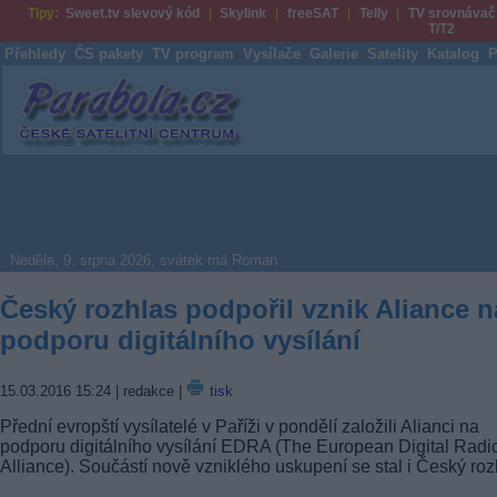
Tipy:
Sweet.tv slevový kód
Skylink
freeSAT
Telly
TV srovnávač
T/T2
Přehledy
ČS pakety
TV program
Vysílače
Galerie
Satelity
Katalog
P
Parabola.cz
Neděle, 9. srpna 2026, svátek má Roman
Český rozhlas podpořil vznik Aliance n
podporu digitálního vysílání
15.03.2016 15:24
| redakce |
tisk
Přední evropští vysílatelé v Paříži v pondělí založili Alianci na
podporu digitálního vysílání EDRA (The European Digital Radi
Alliance). Součástí nově vzniklého uskupení se stal i Český roz