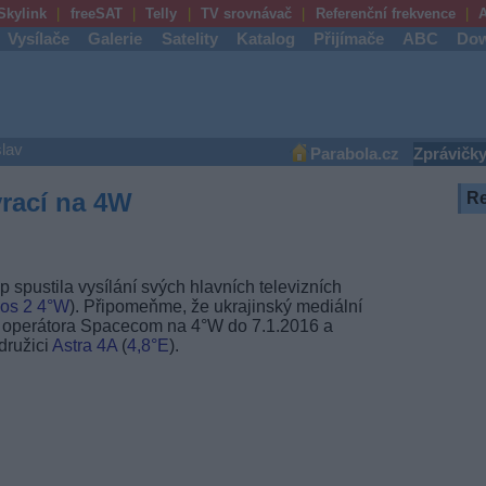
Skylink
freeSAT
Telly
TV srovnávač
Referenční frekvence
A
Vysílače
Galerie
Satelity
Katalog
Přijímače
ABC
Dow
lav
Parabola.cz
Zprávičk
vrací na 4W
R
 spustila vysílání svých hlavních televizních
os 2
4°W
). Připomeňme, že ukrajinský mediální
ho operátora Spacecom na 4°W do 7.1.2016 a
družici
Astra 4A
(
4,8°E
).