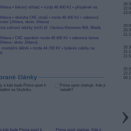
20:3
Jihlava • linkový střídač • mzda 48.400 Kč • příspěvek na
22:0
23:0
 Jihlava • obsluha CNC strojů • mzda 48.400 Kč • náborový
vání (Jihlava, okres Jihlava)
20:0
ická zařízení údržby (m/ž) (tř. Václava Klementa 869, Mladá
20:3
21:1
 Jihlava • CNC operátor• mzda 48.400 Kč • náborový bonus
ihlava, okres Jihlava)
20:3
 • montážní dělník • mzda 44.700 Kč • týdenní zálohy na
21:1
a)
21:5
20:
22:2
brané články
00:1
a kde bude Prima sport k
Prima sport startuje. Kde ji
Prima 