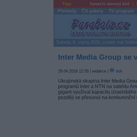
Tipy:
Sweet.tv slevový kód
Přehledy
ČS pakety
TV program
Parabola.cz
Sobota, 8. srpna 2026, svátek má Soběs
Inter Media Group se 
29.04.2016 12:55
| redakce |
tisk
Ukrajinská skupina Inter Media Group
programů Inter a NTN na satelitu
Am
gigant využíval kapacitu izraelské
později se přesunul na konkurenční 