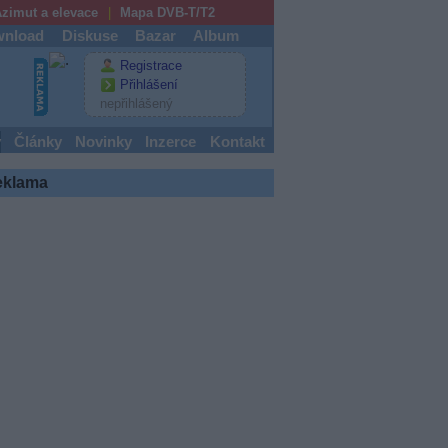
zimut a elevace
Mapa DVB-T/T2
nload
Diskuse
Bazar
Album
Registrace
Přihlášení
nepřihlášený
y
Články
Novinky
Inzerce
Kontakt
eklama