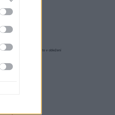
5 Zázraky přírody
0 Chalupáři (4/11)
5 Všechnopárty
0 Královna Viktorie
5 Orel přistál
5 Instagram: trh marnosti
0 Mumie se vrací
5 Pacific Rim: Povstání
5 Policejní akademie 6: Město v obležení
5 Zákony vlka 2 (6)
0 Mordparta II (6)
0 Na vlastní nebezpečí
0 Profesionálové (3)
0 Profesionálové (4)
0 Duše jako kaviár
5 Sejdeme se na Cibulce
0 Sejdeme se na Cibulce
50 SeXoňa