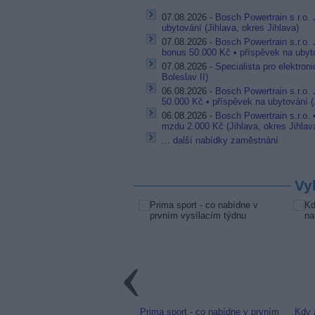
07.08.2026 -
Bosch Powertrain s.r.o. 
ubytování (Jihlava, okres Jihlava)
07.08.2026 -
Bosch Powertrain s.r.o.
bonus 50.000 Kč • příspěvek na ubyto
07.08.2026 -
Specialista pro elektron
Boleslav II)
06.08.2026 -
Bosch Powertrain s.r.o.
50.000 Kč • příspěvek na ubytování (J
06.08.2026 -
Bosch Powertrain s.r.o.
mzdu 2.000 Kč (Jihlava, okres Jihlav
... další nabídky zaměstnání
Vy
link: Slovenská TV8 (TV
Prima sport - co nabídne v prvním
Kdy 