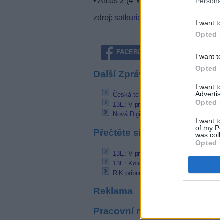
• Amos 2 (4°W), freq. 10,806 GHz, 
Persona
zdroj:
satkurier.pl
I want t
Opted 
FACEBOOK
TWITTE
I want t
Opted 
Další Zprávičky
I want 
Advertis
Česká televize sjednotila podobu titul
Opted 
13E: V provozu nový transpondér
Nová Digi TV SK chystá nový firmwa
I want t
of my P
Přečtěte si také
was col
Opted 
13E: V provozu nový transpondér
13E: Konec německé Family TV, star
RiK pribudla do ponuky Fiber TV
Reklama
Pracovní nabídky