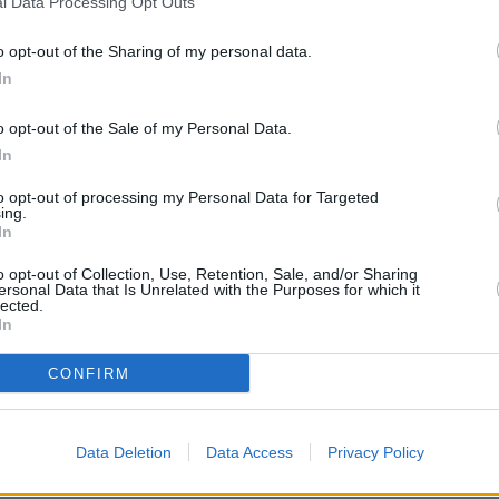
pol. H, SR 30000, FEC 3/4, DVB-S/QPSK
l Data Processing Opt Outs
20:0
21:2
o opt-out of the Sharing of my personal data.
22:0
In
20:0
R
21:4
o opt-out of the Sale of my Personal Data.
00:0
In
20:2
to opt-out of processing my Personal Data for Targeted
22:5
ing.
ků pro neslyšící
01:0
In
re pro boxy Kaon HD
20:1
o opt-out of Collection, Use, Retention, Sale, and/or Sharing
21:3
ersonal Data that Is Unrelated with the Purposes for which it
22:4
lected.
In
20:1
21:2
t Blizz TV
CONFIRM
22:3
20:0
21:0
Data Deletion
Data Access
Privacy Policy
21: