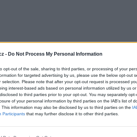
cz -
Do Not Process My Personal Information
r Media Group za předčasné ukončení kontraktu a
to opt-out of the sale, sharing to third parties, or processing of your per
torem. Dne 14.1.2016 obchodní soud v Kyjevě dal
formation for targeted advertising by us, please use the below opt-out s
ediální skupinu k ukončení vysílání na družici
r selection. Please note that after your opt-out request is processed y
ký operátor čeká na splnění soudního nařízení. Vrátí
eing interest-based ads based on personal information utilized by us or
 na družici Amos?
disclosed to third parties prior to your opt-out. You may separately opt-
ga, K1, K2, Zoom, Pixel, Enter Film (vše
FTA
),
losure of your personal information by third parties on the IAB’s list of
. This information may also be disclosed by us to third parties on the
IA
Participants
that may further disclose it to other third parties.
z, pol. V, SR 27500, FEC 3/4, DVB-S/QPSK
TV
ba FTA), Euronews (CA BISS):