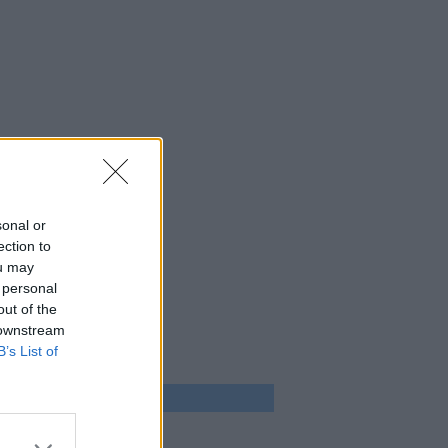
sonal or
ection to
ou may
 personal
out of the
 downstream
B’s List of
 program