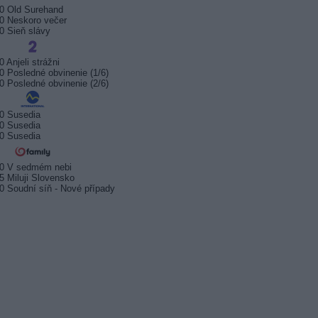
0 Old Surehand
0 Neskoro večer
0 Sieň slávy
0 Anjeli strážni
0 Posledné obvinenie (1/6)
0 Posledné obvinenie (2/6)
0 Susedia
0 Susedia
0 Susedia
20 V sedmém nebi
5 Miluji Slovensko
0 Soudní síň - Nové případy
sport odstartuje 17. srpna.
Prima sport zahájí vysílání 17.
Arena S