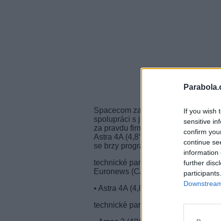
Parabola.
Spacecom zažaloval společnost Inte
If you wish 
spolupráci s jiným satelitním operá
sensitive in
za pravdu firmě Spacecom a vyzval m
confirm you
Astra 4A (4,8°E). Od té doby izraels
continue se
se brzy programy Inter Media Group
information 
technické parametry - Inter, NTN, Me
further disc
Euronews (CA BISS):
participants
Downstream 
• Astra 4A (4,8°E), freq. 12,399 GH
technické parametry - Inter, NTN (o