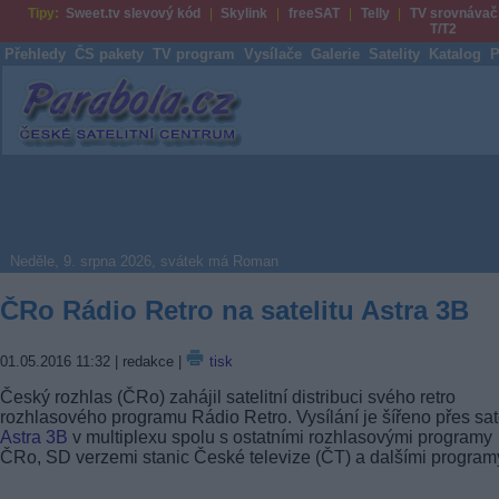
Tipy:
Sweet.tv slevový kód
Skylink
freeSAT
Telly
TV srovnávač
T/T2
Přehledy
ČS pakety
TV program
Vysílače
Galerie
Satelity
Katalog
P
Parabola.cz
Neděle, 9. srpna 2026, svátek má Roman
ČRo Rádio Retro na satelitu Astra 3B
01.05.2016 11:32
| redakce |
tisk
Český rozhlas (ČRo) zahájil satelitní distribuci svého retro
rozhlasového programu Rádio Retro. Vysílání je šířeno přes sate
Astra 3B
v multiplexu spolu s ostatními rozhlasovými programy
ČRo, SD verzemi stanic České televize (ČT) a dalšími program