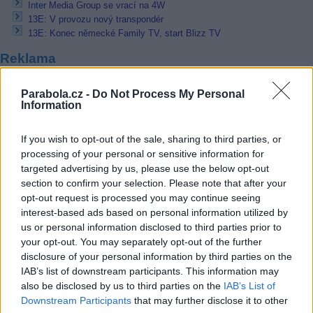
Inter Media Group se vrací na 4W
13E: V provozu nový transpondér
13E: Konec německé Family TV, start Blizz TV
Reklama
Pracovní nabídky
Parabola.cz -
Do Not Process My Personal
Information
07.08.2026 -
Bosch Powertrain s.r.o. Jihlava • linkový střídač • mzda
48.400 Kč • příspěvek na ubytování (Jihlava, okres Jihlava)
If you wish to opt-out of the sale, sharing to third parties, or
07.08.2026 -
Bosch Powertrain s.r.o. Jihlava • obsluha CNC strojů • 
48.400 Kč • náborový bonus 50.000 Kč • příspěvek na ubytování (Jihl
processing of your personal or sensitive information for
okres Jihlava)
targeted advertising by us, please use the below opt-out
06.08.2026 -
Bosch Powertrain s.r.o. Jihlava • CNC operátor• mzda 48
section to confirm your selection. Please note that after your
Kč • náborový bonus 50.000 Kč • příspěvek na ubytování (Jihlava, ok
Jihlava)
opt-out request is processed you may continue seeing
06.08.2026 -
Bosch Powertrain s.r.o. • montážní dělník • mzda 44.700
interest-based ads based on personal information utilized by
týdenní zálohy na mzdu 2.000 Kč (Jihlava, okres Jihlava)
us or personal information disclosed to third parties prior to
06.08.2026 -
Bosch Powertrain s.r.o. Jihlava • práce ve skladu • mzda
your opt-out. You may separately opt-out of the further
48.400 Kč • náborový bonus 50.000 Kč • ubytování (Jihlava, okres Jih
disclosure of your personal information by third parties on the
... další nabídky zaměstnání
IAB’s list of downstream participants. This information may
also be disclosed by us to third parties on the
IAB’s List of
Downstream Participants
that may further disclose it to other
Vybrané články