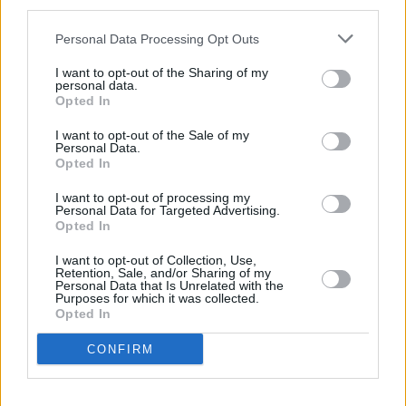
third parties.
Personal Data Processing Opt Outs
I want to opt-out of the Sharing of my
personal data.
Opted In
I want to opt-out of the Sale of my
Personal Data.
Prima sport - co nabídne v prvním
Kdy a kde bude Prima sport k
Opted In
vysílacím týdnu
naladění na Skylinku
I want to opt-out of processing my
Personal Data for Targeted Advertising.
Opted In
Parabola.cz
- web o satelitní, terestrické a kabelové televizi, © 2000–202
•
O webu parabola.cz
•
O souborech cookies
•
Inzerce
•
Kontakt
•
Dovolená u moře
•
Bazény
I want to opt-out of Collection, Use,
Retention, Sale, and/or Sharing of my
Personal Data that Is Unrelated with the
Purposes for which it was collected.
Opted In
CONFIRM