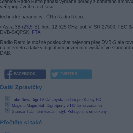
Stanice Rádio Retro přináší vybrané pořady z bohatého archív
veřejnoprávního rozhlasu.
technické parametry - ČRo Radio Retro:
• Astra 3B (
23,5°E
), freq. 12,525 GHz, pol. V, SR 27500, FEC 3/
DVB-S/QPSK,
FTA
Rádio Retro je možné poslouchat nejenom přes DVB-S ale rovn
na internetu a také v digitálním pozemním vysílání ve standardu
DAB.
FACEBOOK
TWITTER
Další Zprávičky
Také Nová Digi TV CZ chystá update pro Kaony HD
Magio a Magio Sat: Digi Sporty v HD úplne zadarmo
Stanice TLC mění vizuální styl. Pohraje si s emotikony
Přečtěte si také