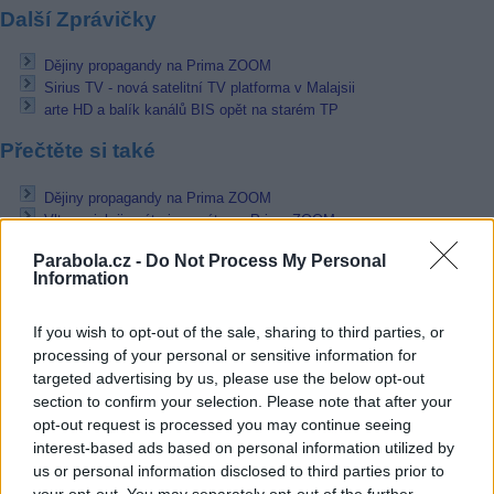
Další Zprávičky
Dějiny propagandy na Prima ZOOM
Sirius TV - nová satelitní TV platforma v Malajsii
arte HD a balík kanálů BIS opět na starém TP
Přečtěte si také
Dějiny propagandy na Prima ZOOM
Vltava, jak ji znáte i neznáte na Prima ZOOM
Pohoda Českého rozhlasu nebude na satelitu
Parabola.cz -
Do Not Process My Personal
Information
Reklama
Pracovní nabídky
If you wish to opt-out of the sale, sharing to third parties, or
processing of your personal or sensitive information for
07.08.2026 -
Bosch Powertrain s.r.o. Jihlava • linkový střídač • mzda
targeted advertising by us, please use the below opt-out
48.400 Kč • příspěvek na ubytování (Jihlava, okres Jihlava)
section to confirm your selection. Please note that after your
07.08.2026 -
Bosch Powertrain s.r.o. Jihlava • obsluha CNC strojů • 
opt-out request is processed you may continue seeing
48.400 Kč • náborový bonus 50.000 Kč • příspěvek na ubytování (Jihl
okres Jihlava)
interest-based ads based on personal information utilized by
06.08.2026 -
Bosch Powertrain s.r.o. Jihlava • CNC operátor• mzda 48
us or personal information disclosed to third parties prior to
Kč • náborový bonus 50.000 Kč • příspěvek na ubytování (Jihlava, ok