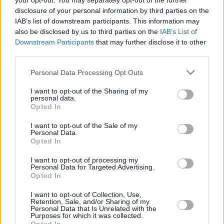
your opt-out. You may separately opt-out of the further
Jihlava)
disclosure of your personal information by third parties on the
06.08.2026 -
Bosch Powertrain s.r.o. • montážní dělník • mzda 44.700
týdenní zálohy na mzdu 2.000 Kč (Jihlava, okres Jihlava)
IAB’s list of downstream participants. This information may
06.08.2026 -
Bosch Powertrain s.r.o. Jihlava • práce ve skladu • mzda
also be disclosed by us to third parties on the
IAB’s List of
48.400 Kč • náborový bonus 50.000 Kč • ubytování (Jihlava, okres Jih
Downstream Participants
that may further disclose it to other
... další nabídky zaměstnání
third parties.
Personal Data Processing Opt Outs
Vybrané články
I want to opt-out of the Sharing of my
personal data.
Opted In
I want to opt-out of the Sale of my
Personal Data.
Opted In
I want to opt-out of processing my
Personal Data for Targeted Advertising.
Prima sport - co nabídne v prvním
Kdy a kde bude Prima sport k
Opted In
vysílacím týdnu
naladění na Skylinku
I want to opt-out of Collection, Use,
Retention, Sale, and/or Sharing of my
Personal Data that Is Unrelated with the
Parabola.cz
- web o satelitní, terestrické a kabelové televizi, © 2000–202
Purposes for which it was collected.
•
O webu parabola.cz
•
O souborech cookies
•
Inzerce
•
Kontakt