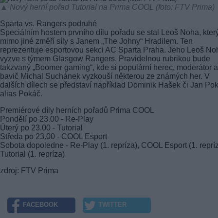
▲ Nový herní pořad Tutorial na Prima COOL (foto: FTV Prima)
Sparta vs. Rangers podruhé
Speciálním hostem prvního dílu pořadu se stal Leoš Noha, kter
mimo jiné změří síly s Janem „The Johny“ Hradilem. Ten
reprezentuje esportovou sekci AC Sparta Praha. Jeho Leoš No
vyzve s týmem Glasgow Rangers. Pravidelnou rubrikou bude
takzvaný „Boomer gaming“, kde si populární herec, moderátor a
bavič Michal Suchánek vyzkouší některou ze známých her. V
dalších dílech se představí například Dominik Hašek či Jan Po
alias Pokáč.
Premiérové díly herních pořadů Prima COOL
Pondělí po 23.00 - Re-Play
Úterý po 23.00 - Tutorial
Středa po 23.00 - COOL Esport
Sobota dopoledne - Re-Play (1. repríza), COOL Esport (1. reprí
Tutorial (1. repríza)
zdroj: FTV Prima
FACEBOOK
TWITTER