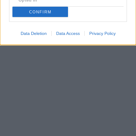
Opted In
•
Dovolená u moře
•
Bazény
CONFIRM
Data Deletion
Data Access
Privacy Policy