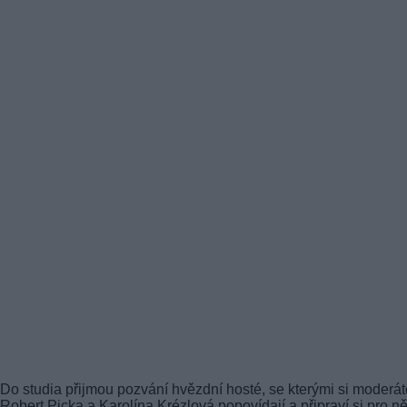
Do studia přijmou pozvání hvězdní hosté, se kterými si moderát
Robert Picka a Karolína Krézlová popovídají a připraví si pro n