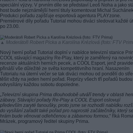
speciální výzvy. V prvním díle se představí Leoš Noha a jako st
host bude nejznámější herní tituly komentovat Michal Suchánek
Produkci pořadu zajišťuje esportová agentura PLAYzone.
Premiérové díly pořadu Tutorial mohou diváci sledovat každé ú
po 23.00.
▲ Moderátoři Robert Picka a Karolína Krézlová (foto: FTV Prim
Nový herní pořad Tutorial doplní v nabídce televizní stanice Pr
COOL stávající magazíny Re-Play, který je zaměřený na novink
recenze aktuálních herních pecek, a COOL Esport, jenž pravide
přináší vše důležité ze světa kompetitivního hraní. Nasazením
Tutorialu na úterní večer se tak diváci mohou od pondělí do stř
těšit vždy na jeden herní pořad. Reprízy všech tří pořadů budou
odvysílány každou sobotu dopoledne.
„
Televizní skupina Prima dlouhodobě utváří trendy v oblasti her
zábavy. Stávající pořady Re-Play a COOL Esport oslovují
především zaryté fanoušky, proto jsme se rozhodli nabídku rozší
do vysílání zařadit také pořad pro naprosté začátečníky, který s
hrám bude věnovat odlehčenou a zábavnou formou
,“ říká Rom
Mrázek, programový ředitel skupiny Prima.