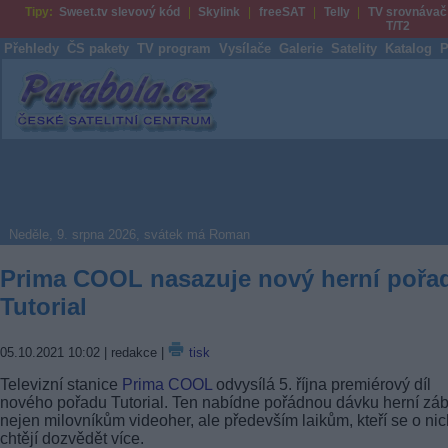
Tipy:
Sweet.tv slevový kód
Skylink
freeSAT
Telly
TV srovnávač
T/T2
Přehledy
ČS pakety
TV program
Vysílače
Galerie
Satelity
Katalog
P
Parabola.cz
Neděle, 9. srpna 2026, svátek má Roman
Prima COOL nasazuje nový herní pořa
Tutorial
05.10.2021 10:02
| redakce |
tisk
Televizní stanice
Prima COOL
odvysílá 5. října premiérový díl
nového pořadu Tutorial. Ten nabídne pořádnou dávku herní zá
nejen milovníkům videoher, ale především laikům, kteří se o nic
chtějí dozvědět více.