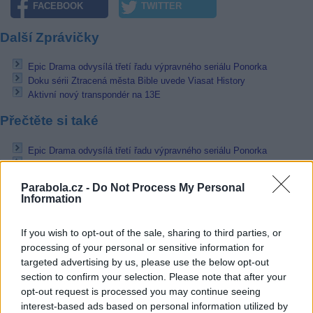
FACEBOOK
TWITTER
Další Zprávičky
Epic Drama odvysílá třetí řadu výpravného seriálu Ponorka
Doku sérii Ztracená města Bible uvede Viasat History
Aktivní nový transpondér na 13E
Přečtěte si také
Epic Drama odvysílá třetí řadu výpravného seriálu Ponorka
Doku sérii Ztracená města Bible uvede Viasat History
Václav Neckář v doku portrétu ČT
Parabola.cz -
Do Not Process My Personal
Information
Reklama
Pracovní nabídky
If you wish to opt-out of the sale, sharing to third parties, or
processing of your personal or sensitive information for
targeted advertising by us, please use the below opt-out
07.08.2026 -
Bosch Powertrain s.r.o. Jihlava • linkový střídač • mzda
48.400 Kč • příspěvek na ubytování (Jihlava, okres Jihlava)
section to confirm your selection. Please note that after your
07.08.2026 -
Bosch Powertrain s.r.o. Jihlava • obsluha CNC strojů • 
opt-out request is processed you may continue seeing
48.400 Kč • náborový bonus 50.000 Kč • příspěvek na ubytování (Jihl
interest-based ads based on personal information utilized by
okres Jihlava)