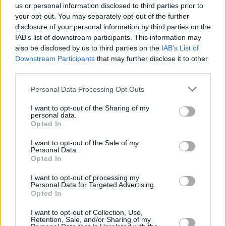
us or personal information disclosed to third parties prior to
06.08.2026 -
Bosch Powertrain s.r.o. Jihlava • CNC operátor• mzda 48
Kč • náborový bonus 50.000 Kč • příspěvek na ubytování (Jihlava, ok
your opt-out. You may separately opt-out of the further
Jihlava)
disclosure of your personal information by third parties on the
06.08.2026 -
Bosch Powertrain s.r.o. • montážní dělník • mzda 44.700
IAB’s list of downstream participants. This information may
týdenní zálohy na mzdu 2.000 Kč (Jihlava, okres Jihlava)
also be disclosed by us to third parties on the
IAB’s List of
06.08.2026 -
Bosch Powertrain s.r.o. Jihlava • práce ve skladu • mzda
48.400 Kč • náborový bonus 50.000 Kč • ubytování (Jihlava, okres Jih
Downstream Participants
that may further disclose it to other
... další nabídky zaměstnání
third parties.
Personal Data Processing Opt Outs
Vybrané články
I want to opt-out of the Sharing of my
personal data.
Opted In
I want to opt-out of the Sale of my
Personal Data.
Opted In
I want to opt-out of processing my
Personal Data for Targeted Advertising.
Prima sport - co nabídne v prvním
Kdy a kde bude Prima sport k
Opted In
vysílacím týdnu
naladění na Skylinku
I want to opt-out of Collection, Use,
Retention, Sale, and/or Sharing of my