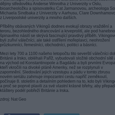
dějiny středověku Anderse Winrotha z Univerzity v Oslu,
bioarcheoložku a spisovatelku Cat Jarmanovou, archeologa S
Michaela Sindbaka z Univerzity v Aarhusu, Clare Downhamov
z Liverpoolské univerzity a mnoho dalších.
Příběhy obávaných Vikingů dodnes evokují obrazy vraždění a
teroru, bezohledného drancování a krveprolití, ale pod hanebno
špinavého násilí se skrývá fascinující pravdivý příběh. Vikingov
byli zuřiví válečníci, ale také ostřílení mořeplavci, neohrožení
průzkumníci, řemeslníci, obchodníci, politici a básníci.
Mezi lety 700 a 1100 našeho letopočtu tito severští válečníci do
Británii a Irsko, obléhali Paříž, vybudovali složité obchodní sítě
na východ od Konstantinopole a Bagdádu a byli prvními Evropa
kteří vkročili na divoké pláně Ameriky, než se rozplynuli v
zapomnění. Sledování jejich vzestupu a pádu v tomto zbrusu
novém seriálu zahrnuje impozantní cestu napříč zeměkoulí,
počínaje 8. stoletím a detailním pohledem na to, kdo byli Vikin
a proč se poprvé plavili za své vlastní krásné břehy, aby přepad
kláštery podél pobřeží Británie a Irska.
zdroj: Nat Geo