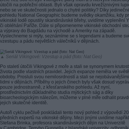
útočili na pobřežní oblasti. Byli však opravdu krvežíznivými lupič
nebo se ve skutečnosti jednalo o chytré politiky? Díky jedineč
pohledu National Geographic budeme svědky okamžiku, kdy pr
vikinské lodě opustily skandinávské břehy, uvidíme vyplenění 
či obléhání Paříže. Dále si připomeneme vikinské obchodní ste
a výpravy do Bagdádu na východě a Ameriky na západě.
Vyslechneme si mýty, seznámíme se s legendami a budeme sv
vzestupu a pádu největších válečníků v dějinách.
▲ Seriál Vikingové: Vzestup a pád (foto: Nat Geo)
Po staletí útočili Vikingové z moře a stali se synonymem krutost
života podle vlastních pravidel. Jejich expanze neměla ve svět
obdoby. Prosluli svou nemilosrdností a stali se nejobávanějšími
lidmi v dějinách. Příběhy o jejich činech byly však dosud vyprá
pouze jednostranně, z křesťanského pohledu. Až nyní,
prostřednictvím důkladného studia mýtických ság a díky
bioarcheologickým nálezům, můžeme v plné míře odhalit pravd
jejich skutečné identitě.
Autoři cyklu pečlivě poskládali tento nový pohled z výpovědí 20
předních expertů na vikinské dějiny. Mezi jinými uvidíme napřík
Stefana Brinka, profesora skandinávských dějin na Univerzitě
v Cambridge, Terryho Gunnella z Islandské univerzity, odborní