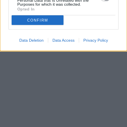
Personal Data that Is Unrelated with the
Purposes for which it was collected.
Parabola.cz
- web o satelitní, terestrické a kabelové televizi, © 2000–202
•
O webu parabola.cz
•
O souborech cookies
•
Inzerce
•
Kontakt
Opted In
•
Dovolená u moře
•
Bazény
CONFIRM
Data Deletion
Data Access
Privacy Policy