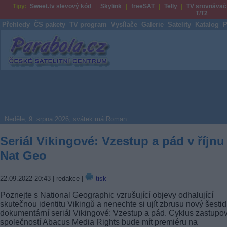
Tipy:
Sweet.tv slevový kód
Skylink
freeSAT
Telly
TV srovnávač
T/T2
Přehledy
ČS pakety
TV program
Vysílače
Galerie
Satelity
Katalog
P
Parabola.cz
Neděle, 9. srpna 2026, svátek má Roman
Seriál Vikingové: Vzestup a pád v říjnu
Nat Geo
22.09.2022 20:43
| redakce |
tisk
Poznejte s National Geographic vzrušující objevy odhalující
skutečnou identitu Vikingů a nenechte si ujít zbrusu nový šestid
dokumentární seriál Vikingové: Vzestup a pád. Cyklus zastupo
společností Abacus Media Rights bude mít premiéru na