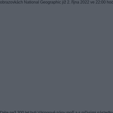
obrazovkách National Geographic již 2. října 2022 ve 22:00 hod
Déle než 300 let byli Vikingové pány moří a s ničivými následk