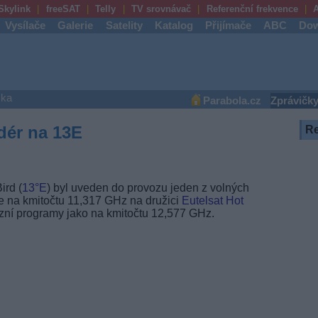
Skylink
freeSAT
Telly
TV srovnávač
Referenční frekvence
A
Vysílače
Galerie
Satelity
Katalog
Přijímače
ABC
Dow
ška
Parabola.cz
Zprávičk
dér na 13E
R
ird (
13°E
) byl uveden do provozu jeden z volných
e na kmitočtu 11,317 GHz na družici
Eutelsat Hot
izní programy jako na kmitočtu 12,577 GHz.