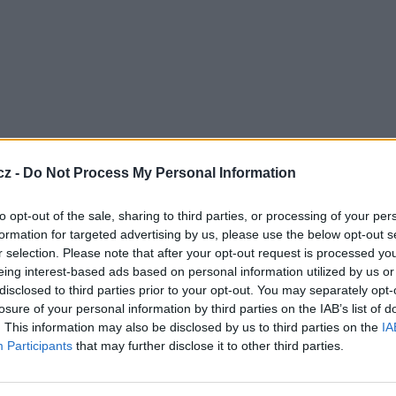
cz -
Do Not Process My Personal Information
 Jazzera Channel HD, Alalam News channel HD,
al Algérie 2 HD, Algérie 3 HD a RT Arabic a
ng TV, MSMotor TV, MS Channel a PopEconomy.
to opt-out of the sale, sharing to third parties, or processing of your per
formation for targeted advertising by us, please use the below opt-out s
r selection. Please note that after your opt-out request is processed y
stanice z nové frekvence
eing interest-based ads based on personal information utilized by us or
disclosed to third parties prior to your opt-out. You may separately opt-
TA
).
losure of your personal information by third parties on the IAB’s list of
. This information may also be disclosed by us to third parties on the
IA
anice z nové frekvence
Participants
that may further disclose it to other third parties.
TV
ušební vysílání nebo chystaný / plánovaný přesun
.