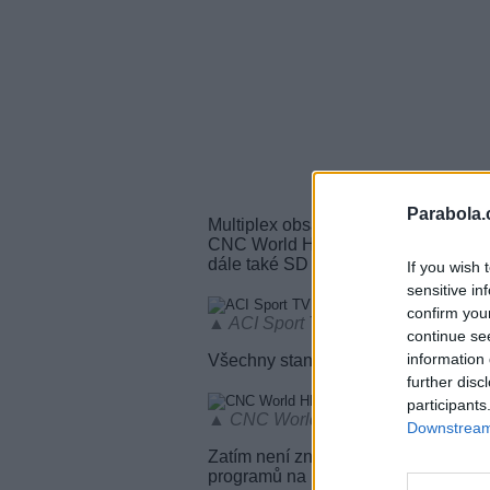
Parabola.
Multiplex obsahuje HD programy Al
CNC World HD, ACI Sport TV HD, Can
dále také SD stanice Italian Fishi
If you wish 
sensitive in
confirm you
▲ ACI Sport TV HD - záběr z příjmu 
continue se
information 
Všechny stanice se vysílají volně (
F
further disc
participants
▲ CNC World HD - záběr z příjmu st
Downstream 
Zatím není známo, zda se jedná o zk
programů na nové vysílací parametry