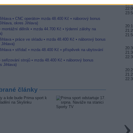
20:3
22:0
23:5
 Jihlava • CNC operátor• mzda 48.400 Kč • náborový bonus
ihlava, okres Jihlava)
20:1
 • montážní dělník • mzda 44.700 Kč • týdenní zálohy na
21:2
a)
21:5
 Jihlava • práce ve skladu • mzda 48.400 Kč • náborový bonus
 Jihlava)
20:3
Jihlava • střídač • mzda 48.400 Kč • příspěvek na ubytování
21:3
22:3
• seřizování strojů • mzda 48.400 Kč • náborový bonus
s Jihlava)
20:2
21:2
22:3
brané články