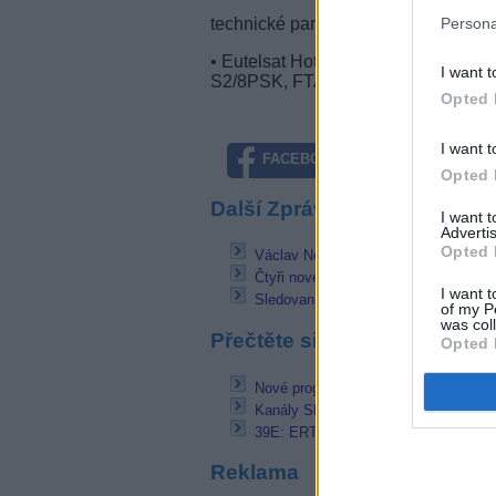
Persona
technické parametry:
• Eutelsat Hot Bird 13C (13°E), fre
I want t
S2/8PSK, FTA
Opted 
I want t
FACEBOOK
TWITTE
Opted 
Další Zprávičky
I want 
Advertis
Opted 
Václav Neckář v doku portrétu ČT
Čtyři nové komedie Jiřího Vejdělka b
I want t
SledovaniTV přidává k vybraným kan
of my P
was col
Přečtěte si také
Opted 
Nové programy a změny v NTV Plus od
Kanály SkyShowtime odstartovaly v 
39E: ERT News z nové frekvence
Reklama