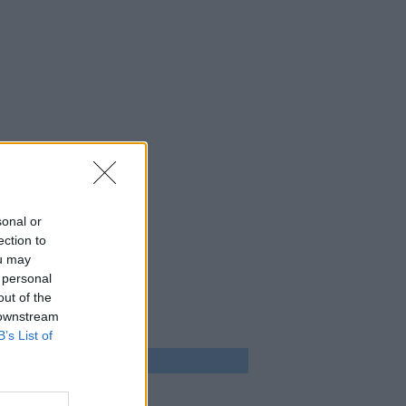
sonal or
ection to
ou may
 personal
out of the
 downstream
B’s List of
 program