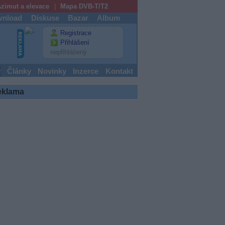
zimut a elevace
Mapa DVB-T/T2
nload
Diskuse
Bazar
Album
Registrace
Přihlášení
nepřihlášený
y
Články
Novinky
Inzerce
Kontakt
eklama