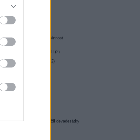
0 MOST! (6/8)
0 Nejlepší trapasy
5 Okno do hřbitova
0 Hrabě Monte Christo (3/8)
5 Hrabě Monte Christo (4/8)
0 Jesse Stone: Ztracená nevinnost
0 Případy mimořádné Marty II (2)
5 Farma Česko II (27)
5 Kriminálka Las Vegas X (12)
5 Den poté
0 Inkognito
5 Ano, šéfe!
0 Duše jako kaviár
5 Pozor, je ozbrojen!
5 Maigret (35)
5 Josef Klíma: Jak jsem přežil devadesátky
5 Cyranův ostrov (21, 22)
5 Badatelé