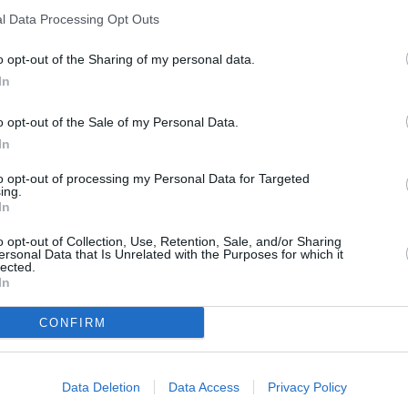
20:1
l Data Processing Opt Outs
21:0
22:1
q. 11,317 GHz, pol. V, SR 27500, FEC 3/4, DVB-
o opt-out of the Sharing of my personal data.
In
20:0
20:5
21:5
o opt-out of the Sale of my Personal Data.
R
In
20:2
21:2
to opt-out of processing my Personal Data for Targeted
22:3
ing.
In
20:1
rzy na ČT1
22:4
o opt-out of Collection, Use, Retention, Sale, and/or Sharing
23:4
álům audio popis
ersonal Data that Is Unrelated with the Purposes for which it
lected.
In
20:1
22:3
23:5
 září a října
CONFIRM
severní Evropě
20:0
20:5
21:5
Data Deletion
Data Access
Privacy Policy