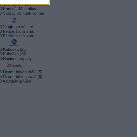
0 Ordinácia v Eifeli
0 Komisár Montalbano
0 Vraždy vo Font-Romeu
0 Vitajte vo väzení
0 Fetiše socializmu
0 Fetiše socializmu
0 Kukučka (23)
0 Kukučka (24)
0 Rodinné prípady
0 Území bílých králů (5)
5 Území bílých králů (6)
0 Advokátka Věra