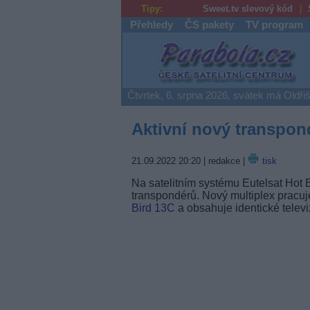
Tipy:
Sweet.tv slevový kód
Přehledy
ČS pakety
TV program
Parabola.cz
Čtvrtek, 6. srpna 2026, svátek má Oldři
Aktivní nový transpon
21.09.2022 20:20
| redakce |
tisk
Na satelitním systému Eutelsat Hot B
transpondérů. Nový multiplex pracuj
Bird 13C
a obsahuje identické telev