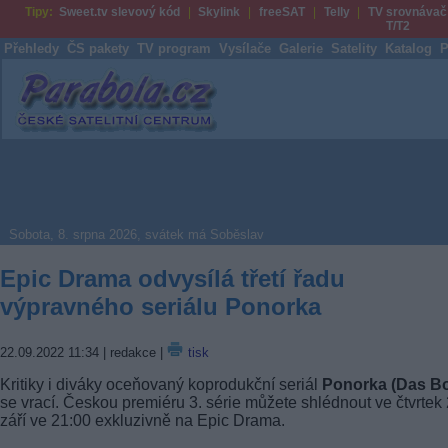
Tipy:
Sweet.tv slevový kód
Skylink
freeSAT
Telly
TV srovnávač
T/T2
Přehledy
ČS pakety
TV program
Vysílače
Galerie
Satelity
Katalog
P
Parabola.cz
Sobota, 8. srpna 2026, svátek má Soběslav
Epic Drama odvysílá třetí řadu
výpravného seriálu Ponorka
22.09.2022 11:34
| redakce |
tisk
Kritiky i diváky oceňovaný koprodukční seriál
Ponorka (Das Bo
se vrací. Českou premiéru 3. série můžete shlédnout ve čtvrtek 
září ve 21:00 exkluzivně na Epic Drama.