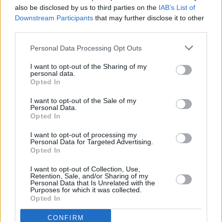
06.08.2026 -
Bosch Powertrain s.r.o. • montážní dělník • mzda 44.700
also be disclosed by us to third parties on the
IAB’s List of
týdenní zálohy na mzdu 2.000 Kč (Jihlava, okres Jihlava)
Downstream Participants
that may further disclose it to other
... další nabídky zaměstnání
third parties.
Personal Data Processing Opt Outs
Vybrané články
I want to opt-out of the Sharing of my
personal data.
Opted In
I want to opt-out of the Sale of my
Personal Data.
Opted In
I want to opt-out of processing my
Personal Data for Targeted Advertising.
Prima sport - co nabídne v prvním
Kdy a kde bude Prima sport k
vysílacím týdnu
naladění na Skylinku
Opted In
I want to opt-out of Collection, Use,
Retention, Sale, and/or Sharing of my
Personal Data that Is Unrelated with the
Parabola.cz
- web o satelitní, terestrické a kabelové televizi, © 2000–202
Purposes for which it was collected.
•
O webu parabola.cz
•
O souborech cookies
•
Inzerce
•
Kontakt
Opted In
•
Dovolená u moře
•
Bazény
CONFIRM