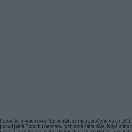
Fanoušci prvních dvou řad seriálu se mají zaručeně na co těšit,
pokud ještě Ponorku neznáte, rozhodně čtěte dále. Když měla 
desetidílná série premiéru v Německu a Velké Británii, vzbudila