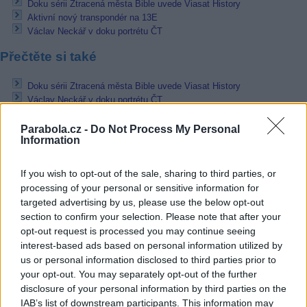
Doku sérii Ztracená města Bible uvede Viasat History
Aktivní nový transpondér na 13E
Václav Neckář v doku portrétu ČT
Přečtěte si také
Doku sérii Ztracená města Bible uvede Viasat History
Václav Neckář v doku portrétu ČT
Čtyři nové komedie Jiřího Vejdělka brzy na ČT1
Parabola.cz -
Do Not Process My Personal
Reklama
Information
Pracovní nabídky
If you wish to opt-out of the sale, sharing to third parties, or
processing of your personal or sensitive information for
07.08.2026 -
Bosch Powertrain s.r.o. Jihlava • linkový střídač • mzda
targeted advertising by us, please use the below opt-out
48.400 Kč • příspěvek na ubytování (Jihlava, okres Jihlava)
section to confirm your selection. Please note that after your
07.08.2026 -
Bosch Powertrain s.r.o. Jihlava • obsluha CNC strojů • 
48.400 Kč • náborový bonus 50.000 Kč • příspěvek na ubytování (Jihl
opt-out request is processed you may continue seeing
okres Jihlava)
interest-based ads based on personal information utilized by
07.08.2026 -
Specialista pro elektronická zařízení údržby (m/ž) (tř. Vá
us or personal information disclosed to third parties prior to
Klementa 869, Mladá Boleslav II)
your opt-out. You may separately opt-out of the further
06.08.2026 -
Bosch Powertrain s.r.o. Jihlava • CNC operátor• mzda 48
Kč • náborový bonus 50.000 Kč • příspěvek na ubytování (Jihlava, ok
disclosure of your personal information by third parties on the
Jihlava)
IAB’s list of downstream participants. This information may