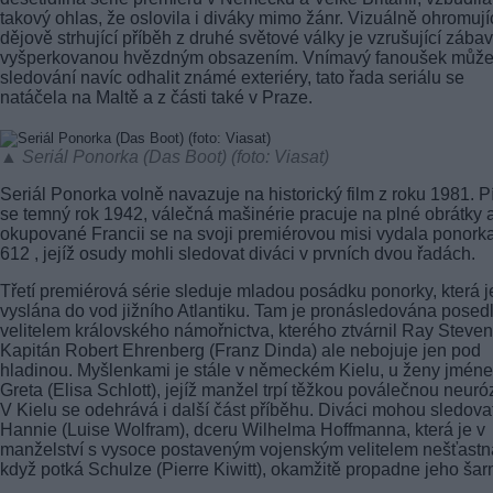
takový ohlas, že oslovila i diváky mimo žánr. Vizuálně ohromují
dějově strhující příběh z druhé světové války je vzrušující zába
vyšperkovanou hvězdným obsazením. Vnímavý fanoušek může 
sledování navíc odhalit známé exteriéry, tato řada seriálu se
natáčela na Maltě a z části také v Praze.
▲ Seriál Ponorka (Das Boot) (foto: Viasat)
Seriál Ponorka volně navazuje na historický film z roku 1981. P
se temný rok 1942, válečná mašinérie pracuje na plné obrátky 
okupované Francii se na svoji premiérovou misi vydala ponork
612 , jejíž osudy mohli sledovat diváci v prvních dvou řadách.
Třetí premiérová série sleduje mladou posádku ponorky, která j
vyslána do vod jižního Atlantiku. Tam je pronásledována posed
velitelem královského námořnictva, kterého ztvárnil Ray Steve
Kapitán Robert Ehrenberg (Franz Dinda) ale nebojuje jen pod
hladinou. Myšlenkami je stále v německém Kielu, u ženy jmén
Greta (Elisa Schlott), jejíž manžel trpí těžkou poválečnou neuró
V Kielu se odehrává i další část příběhu. Diváci mohou sledova
Hannie (Luise Wolfram), dceru Wilhelma Hoffmanna, která je v
manželství s vysoce postaveným vojenským velitelem nešťastn
když potká Schulze (Pierre Kiwitt), okamžitě propadne jeho šar