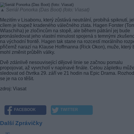
▲ Seriál Ponorka (Das Boot) (foto: Viasat)
Mezitím v Lisabonu, který zůstává neutrální, probíhá spiknutí, j
cílem je loupež kradeného válečného zlata. Hagen Forster (To
Wlaschiha) je zločincům na stopě, ale během pátrání jej bude
pronásledovat jeho vlastní minulost spojená s temnými zkušen
na východní frontě. Hagen tak stane na rozcestí morálního rozp
přičemž narazí na Klause Hoffmanna (Rick Okon), muže, který 
mohl změnit průběh války.
Dvě zdánlivě nesouvisející dějové linie se začnou pomalu
propojovat, až vyvrcholí v napínavé finále. Celou zápletku můž
sledovat od čtvrtka 29. září ve 21 hodin na Epic Drama. Rozho
se je na co těšit.
zdroj: Viasat
FACEBOOK
TWITTER
Další Zprávičky