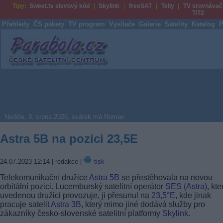
Tipy:
Sweet.tv slevový kód
Skylink
freeSAT
Telly
TV srovnávač
T/T2
Přehledy
ČS pakety
TV program
Vysílače
Galerie
Satelity
Katalog
P
Parabola.cz
Neděle, 9. srpna 2026, svátek má Roman
Astra 5B na pozici 23,5E
24.07.2023 12:14
| redakce |
tisk
Telekomunikační družice
Astra 5B
se přestěhovala na novou
orbitální pozici. Lucemburský satelitní operátor
SES (Astra)
, kte
uvedenou družici provozuje, ji přesunul na
23,5°E
, kde jinak
pracuje satelit
Astra 3B
, který mimo jiné dodává služby pro
zákazníky česko-slovenské satelitní platformy
Skylink
.