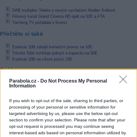
DAB multiplex Teleko s novým vysílačem Hradec Králové
Filmový kanál Grand Cinema HD opět na 52E a FTA
Yachting TV požádala o licenci
Přečtěte si také
Eutelsat 10B zahájil komerční provoz na 10E
Trikolor Sibir rozšiřuje pokrytí a kapacitu na 56E
Eutelsat 10B na cílové pozici 10E
Reklama
Parabola.cz -
Do Not Process My Personal
Pracovní nabídky
Information
07.08.2026 -
Bosch Powertrain s.r.o. Jihlava • linkový střídač • mzda
If you wish to opt-out of the sale, sharing to third parties, or
48.400 Kč • příspěvek na ubytování (Jihlava, okres Jihlava)
07.08.2026 -
Bosch Powertrain s.r.o. Jihlava • obsluha CNC strojů • 
processing of your personal or sensitive information for
48.400 Kč • náborový bonus 50.000 Kč • příspěvek na ubytování (Jihl
targeted advertising by us, please use the below opt-out
okres Jihlava)
section to confirm your selection. Please note that after your
06.08.2026 -
Bosch Powertrain s.r.o. Jihlava • CNC operátor• mzda 48
opt-out request is processed you may continue seeing
Kč • náborový bonus 50.000 Kč • příspěvek na ubytování (Jihlava, ok
Jihlava)
interest-based ads based on personal information utilized by