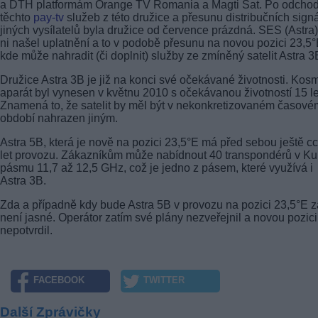
a DTH platformám Orange TV Romania a Magti Sat. Po odcho
těchto
pay-tv
služeb z této družice a přesunu distribučních sign
jiných vysílatelů byla družice od července prázdná. SES (Astra)
ni našel uplatnění a to v podobě přesunu na novou pozici 23,5°
kde může nahradit (či doplnit) služby ze zmíněný satelit Astra 3
Družice Astra 3B je již na konci své očekávané životnosti. Kos
aparát byl vynesen v květnu 2010 s očekávanou životností 15 le
Znamená to, že satelit by měl být v nekonkretizovaném časové
období nahrazen jiným.
Astra 5B, která je nově na pozici 23,5°E má před sebou ještě c
let provozu. Zákazníkům může nabídnout 40 transpondérů v Ku
pásmu 11,7 až 12,5 GHz, což je jedno z pásem, které využívá i
Astra 3B.
Zda a případně kdy bude Astra 5B v provozu na pozici 23,5°E z
není jasné. Operátor zatím své plány nezveřejnil a novou pozici
nepotvrdil.
FACEBOOK
TWITTER
Další Zprávičky