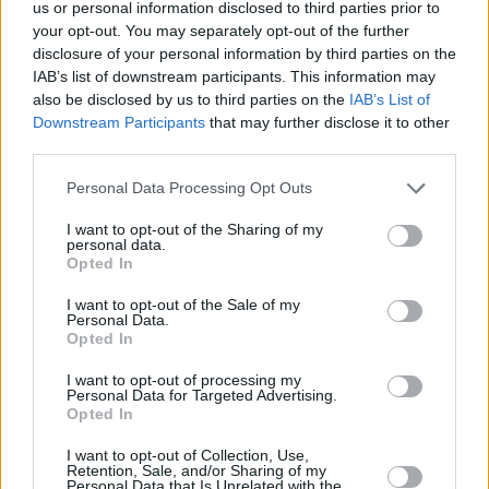
06.08.2026 -
Bosch Powertrain s.r.o. • montážní dělník • mzda 44.700
us or personal information disclosed to third parties prior to
týdenní zálohy na mzdu 2.000 Kč (Jihlava, okres Jihlava)
your opt-out. You may separately opt-out of the further
06.08.2026 -
Bosch Powertrain s.r.o. Jihlava • práce ve skladu • mzda
disclosure of your personal information by third parties on the
48.400 Kč • náborový bonus 50.000 Kč • ubytování (Jihlava, okres Jih
IAB’s list of downstream participants. This information may
... další nabídky zaměstnání
also be disclosed by us to third parties on the
IAB’s List of
Downstream Participants
that may further disclose it to other
Vybrané články
third parties.
Personal Data Processing Opt Outs
I want to opt-out of the Sharing of my
personal data.
Opted In
I want to opt-out of the Sale of my
Personal Data.
Opted In
Prima sport - co nabídne v prvním
Kdy a kde bude Prima sport k
vysílacím týdnu
naladění na Skylinku
I want to opt-out of processing my
Personal Data for Targeted Advertising.
Opted In
Parabola.cz
- web o satelitní, terestrické a kabelové televizi, © 2000–202
•
O webu parabola.cz
I want to opt-out of Collection, Use,
•
O souborech cookies
•
Inzerce
•
Kontakt
Retention, Sale, and/or Sharing of my
•
Dovolená u moře
•
Bazény
Personal Data that Is Unrelated with the