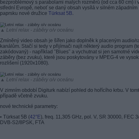
bezproblémový s parabolami malých rozměrů (od cca 60 cm) i 
střední Evropě, neboť se daný obsah vysílá v silném západním
paprsku nové družice
Türksat 5B
.
▲ Letní relax - záběry o/v oceánu
Zmíněný video obsah je šířen jako doplněk k placeným audio/r
kanálům. Stačí si tedy v přijímači najít některý audio program (t
zakódovaný) - například "Blues" a vychutnat si jen samotné vid
záběry (bez zvuku), které jsou poskytovány v MPEG-4 ve vyso
rozlišení (1920x1080).
▲ Letní relax - záběry o/v oceánu
V zimním období Digiturk nabízí pohled do hořícího krbu. V tom
případě včetně zvuku.
nové technické parametry:
• Türksat 5B (
42°E
), freq. 11,305 GHz, pol. V, SR 30000, FEC 3/
DVB-S2/8PSK, FTA