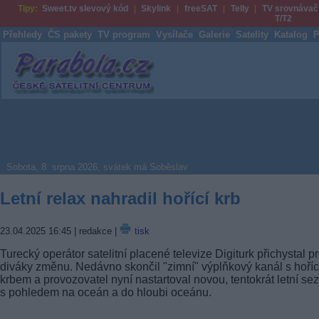
Tipy:
Sweet.tv slevový kód
Skylink
freeSAT
Telly
TV srovnávač
T/T2
Přehledy
ČS pakety
TV program
Vysílače
Galerie
Satelity
Katalog
P
Parabola.cz
Sobota, 8. srpna 2026, svátek má Soběslav
Letní relax nahradil hořící krb
23.04.2025 16:45
| redakce |
tisk
Turecký operátor satelitní placené televize Digiturk přichystal p
diváky změnu. Nedávno skončil "zimní" výplňkový kanál s hoří
krbem a provozovatel nyní nastartoval novou, tentokrát letní se
s pohledem na oceán a do hloubi oceánu.