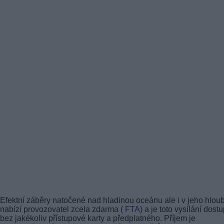
Efektní záběry natočené nad hladinou oceánu ale i v jeho hloub
nabízí provozovatel zcela zdarma (
FTA
) a je toto vysílání dost
bez jakékoliv přístupové karty a předplatného. Příjem je