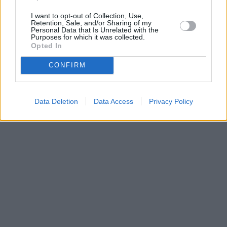
Parabola.cz
- web o satelitní, terestrické a kabelové televizi, © 2000–202
I want to opt-out of Collection, Use,
•
O webu parabola.cz
•
O souborech cookies
•
Inzerce
•
Kontakt
Retention, Sale, and/or Sharing of my
•
Dovolená u moře
•
Bazény
Personal Data that Is Unrelated with the
Purposes for which it was collected.
Opted In
CONFIRM
Data Deletion
Data Access
Privacy Policy