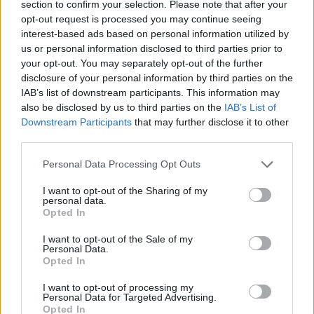
okres Jihlava)
section to confirm your selection. Please note that after your
07.08.2026 -
Specialista pro elektronická zařízení údržby (m/ž) (tř. Vá
opt-out request is processed you may continue seeing
Klementa 869, Mladá Boleslav II)
interest-based ads based on personal information utilized by
06.08.2026 -
Bosch Powertrain s.r.o. Jihlava • CNC operátor• mzda 48
us or personal information disclosed to third parties prior to
Kč • náborový bonus 50.000 Kč • příspěvek na ubytování (Jihlava, ok
Jihlava)
your opt-out. You may separately opt-out of the further
06.08.2026 -
Bosch Powertrain s.r.o. • montážní dělník • mzda 44.700
disclosure of your personal information by third parties on the
týdenní zálohy na mzdu 2.000 Kč (Jihlava, okres Jihlava)
IAB’s list of downstream participants. This information may
... další nabídky zaměstnání
also be disclosed by us to third parties on the
IAB’s List of
Downstream Participants
that may further disclose it to other
third parties.
Vybrané články
Personal Data Processing Opt Outs
I want to opt-out of the Sharing of my
personal data.
Opted In
I want to opt-out of the Sale of my
Personal Data.
Opted In
Prima sport - co nabídne v prvním
Kdy a kde bude Prima sport k
vysílacím týdnu
naladění na Skylinku
I want to opt-out of processing my
Personal Data for Targeted Advertising.
Opted In