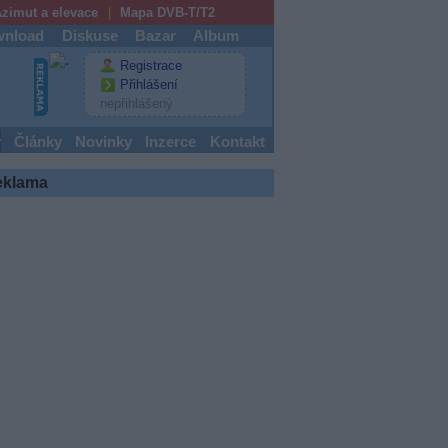
zimut a elevace
Mapa DVB-T/T2
nload
Diskuse
Bazar
Album
Registrace
Přihlášení
nepřihlášený
y
Články
Novinky
Inzerce
Kontakt
eklama