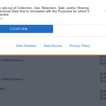
HGTV HD, MotorTrend HD, Nove HD:
20:0
21:4
o opt-out of Collection, Use, Retention, Sale, and/or Sharing
 11,393 GHz, pol. V, SR 27500, FEC 3/4, DVB-
ersonal Data that Is Unrelated with the Purposes for which it
00:
lected.
In
20:2
22:3
23:5
CONFIRM
R
20:1
22:0
Data Deletion
Data Access
Privacy Policy
23:5
brzy na HBO Max
20:
22:1
ice Media Bohemia
00:3
20:0
21:4
ice Media Bohemia
23:
encí
20:3
22:0
22:3