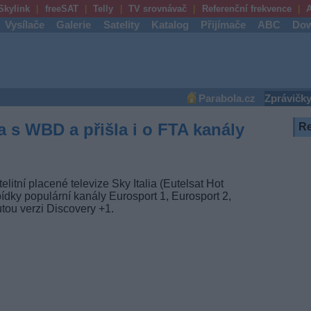
Skylink
freeSAT
Telly
TV srovnávač
Referenční frekvence
A
Vysílače
Galerie
Satelity
Katalog
Přijímače
ABC
Dow
Parabola.cz
Zprávičk
a s WBD a přišla i o FTA kanály
R
litní placené televize Sky Italia (Eutelsat Hot
ídky populární kanály Eurosport 1, Eurosport 2,
ou verzi Discovery +1.