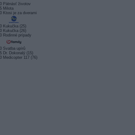
0 Pätnásť životov
5 Milota
0 Ktosi je za dverami
0 Kukučka (25)
0 Kukučka (26)
0 Rodinné prípady
0 Svatba upírů
5 Dr. Dokonalý (15)
0 Medicopter 117 (76)