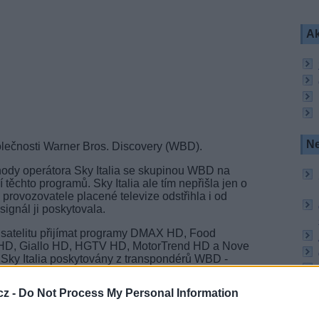
Ak
Ne
polečnosti Warner Bros. Discovery (WBD).
ody operátora Sky Italia se skupinou WBD na
ěchto programů. Sky Italia ale tím nepřišla jen o
provozovatele placené televize odstřihla i od
 signál ji poskytovala.
 satelitu přijímat programy DMAX HD, Food
 HD, Giallo HD, HGTV HD, MotorTrend HD a Nove
Sky Italia poskytovány z transpondérů WBD -
cz -
Do Not Process My Personal Information
amové pozice těchto stanic na vlastním
cméně zde žádné vysílání uvedených devíti