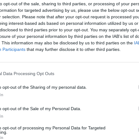
en obsahují statickou obrazovku operátora pro
to opt-out of the sale, sharing to third parties, or processing of your per
ěchto programů je nyní dostupné v digitálním
formation for targeted advertising by us, please use the below opt-out s
To
r selection. Please note that after your opt-out request is processed y
informace:
eing interest-based ads based on personal information utilized by us or
disclosed to third parties prior to your opt-out. You may separately opt-
 Terrestre. Collega il cavo dell'antenna per
losure of your personal information by third parties on the IAB’s list of
tale terrestre
."
. This information may also be disclosed by us to third parties on the
IA
Participants
that may further disclose it to other third parties.
ím pozemním vysílání. Pro přístup k seznamu
e anténní kabel
."
l Data Processing Opt Outs
 italských programů WBD na satelitu nadále
rčen výhradně pro diváky bezplatné satelitní
o opt-out of the Sharing of my personal data.
In
u během podzimu. Tentokrát jako FTA kanál. Bude
TV
í a také na satelitní platformě TivúSat.
o opt-out of the Sale of my Personal Data.
od Network HD, Frisbee, K2, Realtime HD:
In
20:1
. 11,258 GHz, pol. H, SR 27500, FEC 3/4, DVB-
21:0
to opt-out of processing my Personal Data for Targeted
22:0
ing.
In