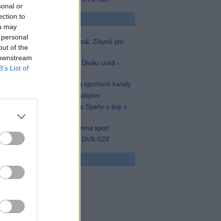
sonal or
ection to
p Zprávičky
ou may
 personal
Skylink spustil nový Test kanál. Zřejmě pro
out of the
Prima sport
 downstream
Oneplay zařadí Prima sport. Diváci uvidí i
B’s List of
zápas Sparty proti Lyonu
AMC získala licence pro dva sportovní kanály
Operátor Du převzal další multiplex
Prima sport odvysílá i odvetu Sparty v boji o
Ligu mistrů
Antik TV potvrdil zařazení Prima sport
Televisa Networks přešla na DVB-S2X
 program
5 Vyprávěj
5 Všechnopárty
0 Hercule Poirot