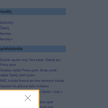
tuality
Zprávičky
Články
Novinky
Novinky+
přehlédněte
Skylink spustil nový Test kanál. Zřejmě pro
Prima sport
Oneplay zařadí Prima sport. Diváci uvidí i
zápas Sparty proti Lyonu
AMC získala licence pro dva sportovní kanály
Operátor Du převzal další multiplex
Prima sport odvysílá i odvetu Sparty v boji o
Ligu mistrů
Antik TV potvrdil zařazení Prima sport
Televisa Networks přešla na DVB-S2X