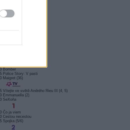
0 Bez motivu
5 Smrt na Nilu
00 Ohněm a mečem (2/2)
0 Lítá v tom
5 Farma Česko II (28)
5 Kriminálka Miami VIII (13)
5 Máme rádi Česko
0 Máme rádi Česko
0 Ano, šéfe!
10 Bomber
5 Police Story: V pasti
0 Maigret (36)
5 Vítejte ve světě Andrého Rieu III (4, 5)
0 Emmanuella (2)
10 SeXoňa
0 Čo ja viem
0 Cestou necestou
5 Spojka (5/6)