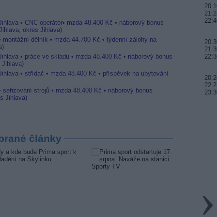
20:1
21:2
22:4
 Jihlava • CNC operátor• mzda 48.400 Kč • náborový bonus
ihlava, okres Jihlava)
 • montážní dělník • mzda 44.700 Kč • týdenní zálohy na
20:3
a)
21:3
 Jihlava • práce ve skladu • mzda 48.400 Kč • náborový bonus
22:3
 Jihlava)
Jihlava • střídač • mzda 48.400 Kč • příspěvek na ubytování
20:2
22:2
• seřizování strojů • mzda 48.400 Kč • náborový bonus
23:3
s Jihlava)
brané články