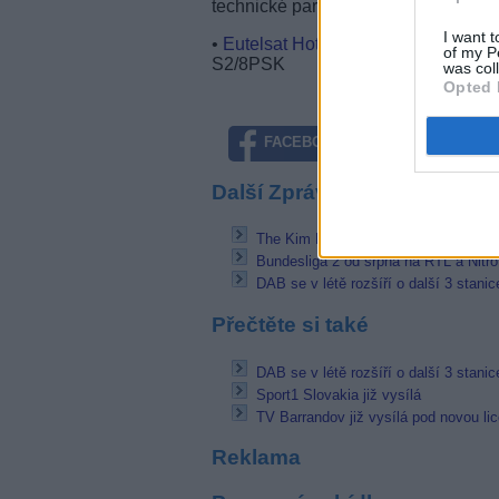
technické parametry - Giallo HD, 
I want t
•
Eutelsat Hot Bird 13F
(13°E), freq.
of my P
S2/8PSK
was col
Opted 
FACEBOOK
TWITTE
Další Zprávičky
The Kim Kardashian Diamond Heist 
Bundesliga 2 od srpna na RTL a Nitro
DAB se v létě rozšíří o další 3 stan
Přečtěte si také
DAB se v létě rozšíří o další 3 stan
Sport1 Slovakia již vysílá
TV Barrandov již vysílá pod novou lic
Reklama