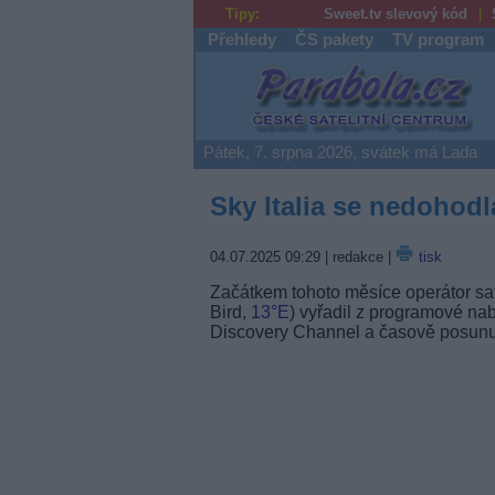
Tipy:
Sweet.tv slevový kód
Přehledy
ČS pakety
TV program
Parabola.cz
Pátek, 7. srpna 2026, svátek má Lada
Sky Italia se nedohodl
04.07.2025 09:29
| redakce |
tisk
Začátkem tohoto měsíce operátor sate
Bird,
13°E
) vyřadil z programové nab
Discovery Channel a časově posunut